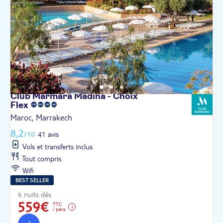
Club Marmara Madina - Choix
Flex
Maroc, Marrakech
8,2
/10
41 avis
Vols et transferts inclus
Tout compris
Wifi
BEST SELLER
6 nuits dès
559€
TTC
/ pers.