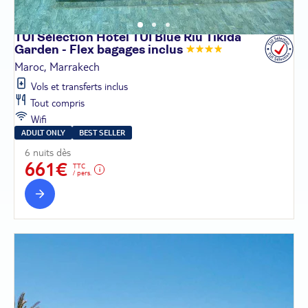
TUI Sélection Hôtel TUI Blue Riu Tikida
Garden - Flex bagages
inclus
Maroc, Marrakech
Vols et transferts inclus
Tout compris
Wifi
ADULT ONLY
BEST SELLER
6 nuits dès
661€
TTC
/ pers.