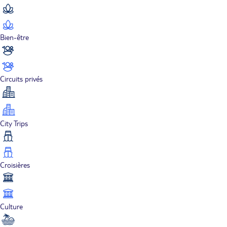
Bien-être
Circuits privés
City Trips
Croisières
Culture