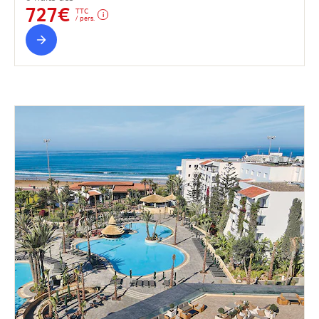
727€
TTC
/ pers.