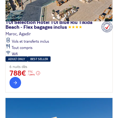
TUI Sélection Hôtel TUI Blue Riu Tikida
Beach - Flex bagages
inclus
Maroc, Agadir
Vols et transferts inclus
Tout compris
Wifi
ADULT ONLY
BEST SELLER
6 nuits dès
788€
TTC
/ pers.