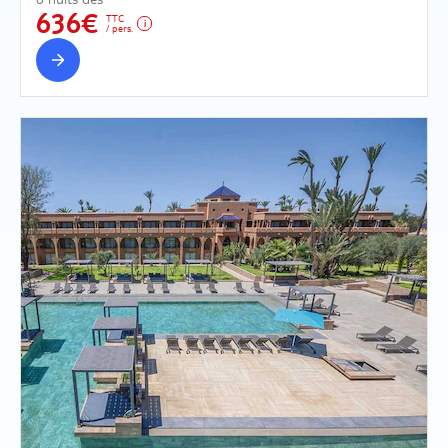
636€
TTC
/ pers.