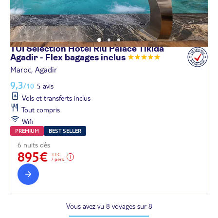
TUI Sélection Hôtel Riu Palace Tikida
Agadir - Flex bagages
inclus
Maroc, Agadir
9,3
/10
5 avis
Vols et transferts inclus
Tout compris
Wifi
PREMIUM
BEST SELLER
6 nuits dès
895€
TTC
/ pers.
Vous avez vu 8 voyages sur 8