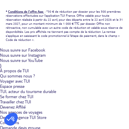
*
Conditions de l'offre App
: *30 € de réduction par dossier pour les 500 premières
réservations effectuées sur l'application TUI France. Offre valable pour toute
réservation réalisée à partir du 22 avril, pour des départs entre le 22 avril 2026 et le 31
mars 2027, pour un montant minimum de 1 000 € TTC par dossier. Offre non
rétroactive, non cumulable avec un autre code de réduction et valable sous réserve de
disponibilités. Les prix affichés ne tiennent pas compte de la réduction. La remise
s'applique en saisissant le code promotionnel à l'étape de paiement, dans le champ «
Code de réduction ».
Nous suivre sur Facebook
Nous suivre sur Instagram
Nous suivre sur YouTube
}
À propos de TUI
Qui sommes nous ?
Voyager avec TUI
Espace presse
TUI, acteur du tourisme durable
Se former chez TUI
Travailler chez TUI
Devenez Affilié
Nos agences de voyages
Devenez Agence TUI Store
Conditions
Demande devis groupe