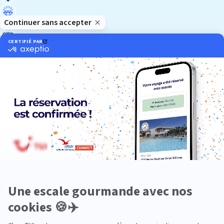
Luxe
Nature
Neige
Plongée
Premium