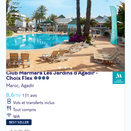
Club Marmara Les Jardins d'Agadir -
Choix
Flex
Maroc, Agadir
8,6
/10
131 avis
Vols et transferts inclus
Tout compris
Wifi
BEST SELLER
6 nuits dès