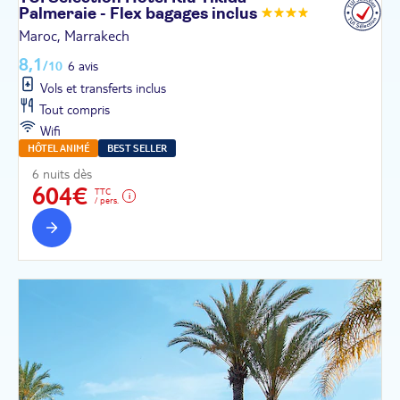
Palmeraie - Flex bagages
inclus
Maroc, Marrakech
8,1
/10
6 avis
Vols et transferts inclus
Tout compris
Wifi
HÔTEL ANIMÉ
BEST SELLER
6 nuits dès
604€
TTC
/ pers.