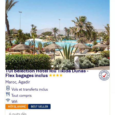
TUI Sélection Hôtel Riu Tikida Dunas -
Flex bagages
inclus
Maroc, Agadir
Vols et transferts inclus
Tout compris
Wifi
HÔTEL ANIMÉ
BEST SELLER
6 nuits dès