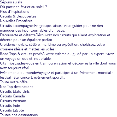
Séjours au ski
Où partir en février au soleil ?
Plus d'inspirations
Circuits & Découvertes
Nouvelles Frontières
Circuits accompagnés
En groupe, laissez-vous guider pour ne rien
manquer des incontournables d'un pays.
Découverte et détente
Découvrez nos circuits qui allient exploration et
détente pour un équilibre parfait.
Croisières
Fluviale, côtière, maritime ou expédition, choisissez votre
croisière idéale et mettez les voiles !
Road Trips & circuits privés
A votre rythme ou guidé par un expert : vivez
un voyage unique et inoubliable.
City Trips
Evadez-vous en train ou en avion et découvrez la ville dont vous
avez toujours rêvé.
Evènements du monde
Voyagez et participez à un évènement mondial :
festival, fête, concert, évènement sportif...
Toute notre offre
Nos Top destinations
Circuits Etats-Unis
Circuits Canada
Circuits Vietnam
Circuits Inde
Circuits Egypte
Toutes nos destinations