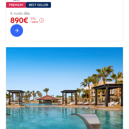
PREMIUM
BEST SELLER
6 nuits dès
890€
TTC
/ pers.