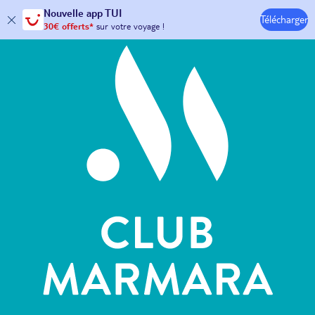
Hôtels & Clubs
Nouvelle
app TUI
Télécharger
30€ offerts*
sur votre
voyage !
avec le code :
HAPPYAPP