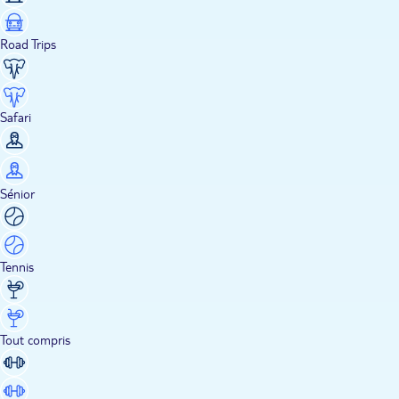
Road Trips
Safari
Sénior
Tennis
Tout compris