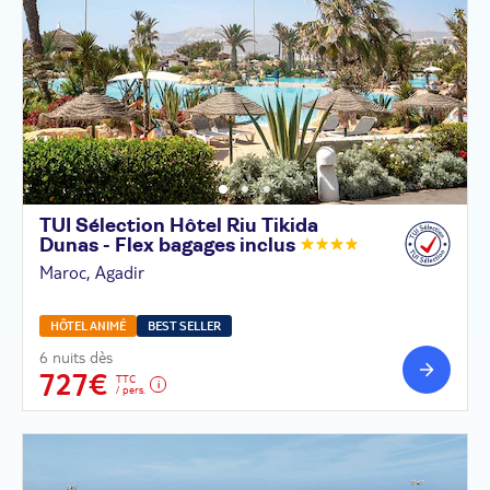
TUI Sélection Hôtel Riu Tikida
Dunas - Flex bagages
inclus
Maroc, Agadir
HÔTEL ANIMÉ
BEST SELLER
6 nuits dès
727€
TTC
/ pers.