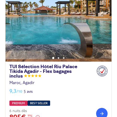
TUI Sélection Hôtel Riu Palace
Tikida Agadir - Flex bagages
inclus
Maroc, Agadir
9,3
/10
5 avis
PREMIUM
BEST SELLER
6 nuits dès
895€
TTC