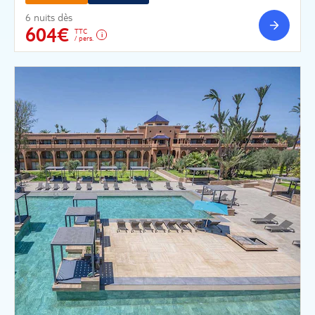
6 nuits dès
604€
TTC
/ pers.