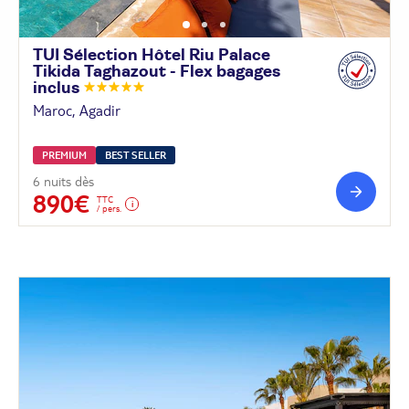
TUI Sélection Hôtel Riu Palace
Tikida Taghazout - Flex bagages
inclus
Maroc, Agadir
PREMIUM
BEST SELLER
6 nuits dès
890€
TTC
/ pers.