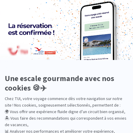
En train
Entre amis
Ethique
Golf
Hôtel de charme