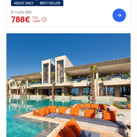
ADULT ONLY
BEST SELLER
6 nuits dès
788€
TTC
/ pers.