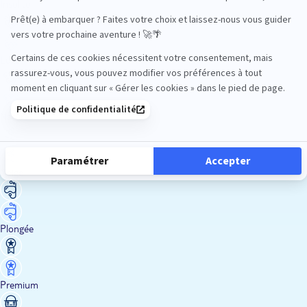
Insolite
Luxe
Nature
Neige
Plongée
Premium