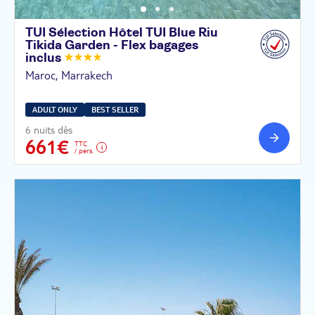
TUI Sélection Hôtel TUI Blue Riu
Tikida Garden - Flex bagages
inclus
Maroc, Marrakech
ADULT ONLY
BEST SELLER
6 nuits dès
661€
TTC
/ pers.