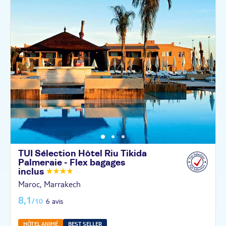
TUI Sélection Hôtel Riu Tikida
Palmeraie - Flex bagages
inclus
Maroc, Marrakech
8,1
/10
6 avis
HÔTEL ANIMÉ
BEST SELLER