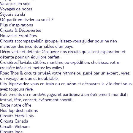
Vacances en solo
Voyages de noces
Séjours au ski
Où partir en février au soleil ?
Plus d'inspirations
Circuits & Découvertes
Nouvelles Frontières
Circuits accompagnés
En groupe, laissez-vous guider pour ne rien
manquer des incontournables d'un pays.
Découverte et détente
Découvrez nos circuits qui allient exploration et
détente pour un équilibre parfait.
Croisières
Fluviale, côtière, maritime ou expédition, choisissez votre
croisière idéale et mettez les voiles !
Road Trips & circuits privés
A votre rythme ou guidé par un expert : vivez
un voyage unique et inoubliable.
City Trips
Evadez-vous en train ou en avion et découvrez la ville dont vous
avez toujours rêvé.
Evènements du monde
Voyagez et participez à un évènement mondial :
festival, fête, concert, évènement sportif...
Toute notre offre
Nos Top destinations
Circuits Etats-Unis
Circuits Canada
Circuits Vietnam
Circuits Inde