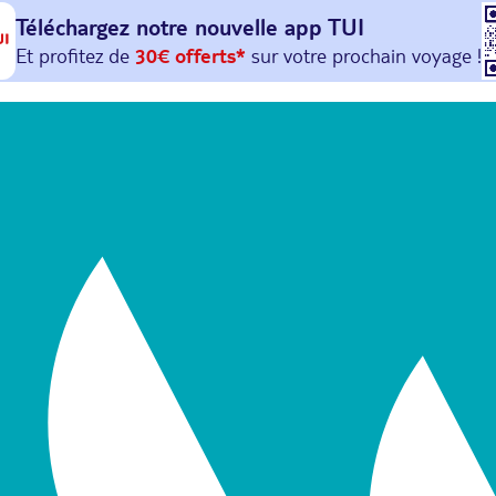
Téléchargez notre nouvelle
app TUI
Et profitez de
30€ offerts*
sur votre
prochain
voyage !
avec le code :
HAPPYAPP