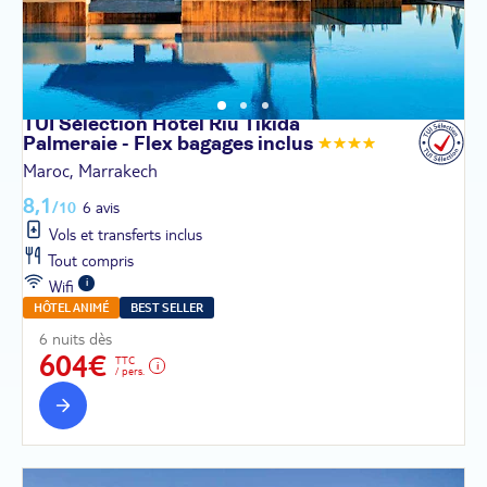
TUI Sélection Hôtel Riu Tikida
Palmeraie - Flex bagages
inclus
Maroc, Marrakech
8,1
/10
6 avis
Vols et transferts inclus
Tout compris
Wifi
HÔTEL ANIMÉ
BEST SELLER
6 nuits dès
604€
TTC
/ pers.