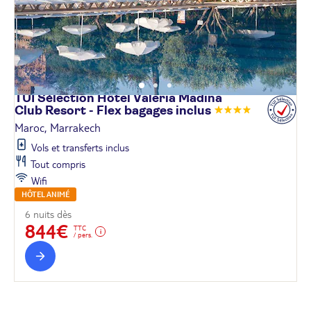
TUI Sélection Hôtel Valeria Madina
Club Resort - Flex bagages
inclus
Maroc, Marrakech
Vols et transferts inclus
Tout compris
Wifi
HÔTEL ANIMÉ
6 nuits dès
844€
TTC
/ pers.