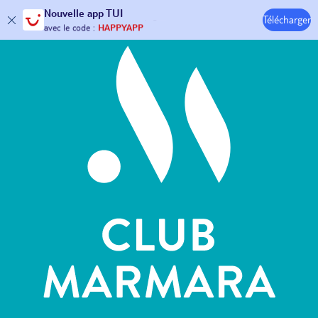
Hôtels & Clubs
Nouvelle
app TUI
Télécharger
30€ offerts*
sur votre
voyage !
avec le code :
HAPPYAPP