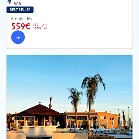
Wifi
BEST SELLER
6 nuits dès
559€
TTC
/ pers.