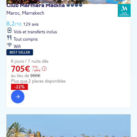
Club Marmara
Madina
Maroc, Marrakech
8,2
/10
129 avis
Vols et transferts inclus
Tout compris
Wifi
BEST SELLER
8 jours / 7 nuits dès
705€
TTC
/ pers.
au lieu de
900€
Plus que 2 places disponibles
-22%