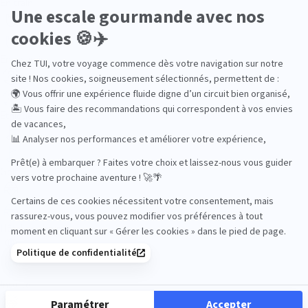
En train
Entre amis
Ethique
Golf
Hôtel de charme
Insolite