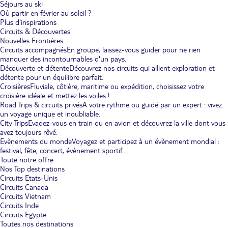
Séjours au ski
Où partir en février au soleil ?
Plus d'inspirations
Circuits & Découvertes
Nouvelles Frontières
Circuits accompagnés
En groupe, laissez-vous guider pour ne rien
manquer des incontournables d'un pays.
Découverte et détente
Découvrez nos circuits qui allient exploration et
détente pour un équilibre parfait.
Croisières
Fluviale, côtière, maritime ou expédition, choisissez votre
croisière idéale et mettez les voiles !
Road Trips & circuits privés
A votre rythme ou guidé par un expert : vivez
un voyage unique et inoubliable.
City Trips
Evadez-vous en train ou en avion et découvrez la ville dont vous
avez toujours rêvé.
Evènements du monde
Voyagez et participez à un évènement mondial :
festival, fête, concert, évènement sportif...
Toute notre offre
Nos Top destinations
Circuits Etats-Unis
Circuits Canada
Circuits Vietnam
Circuits Inde
Circuits Egypte
Toutes nos destinations