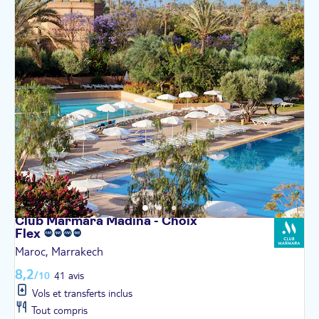
Club Marmara Madina - Choix
Flex
Maroc, Marrakech
8,2
/10
41 avis
Vols et transferts inclus
Tout compris