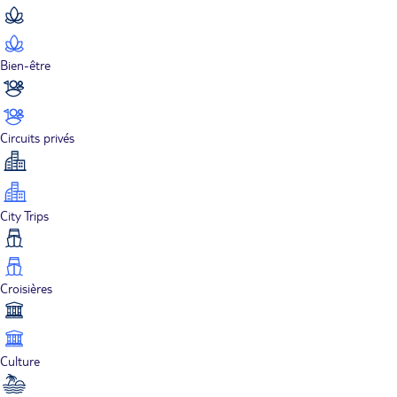
Bien-être
Circuits privés
City Trips
Croisières
Culture