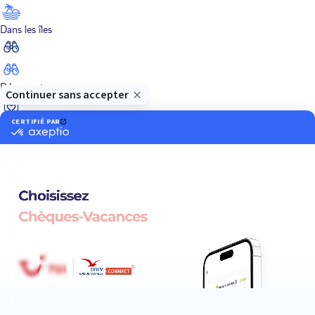
Dans les îles
Découverte
En couple
En famille
En solo