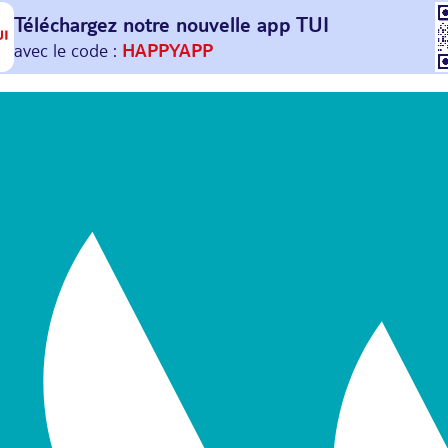
Téléchargez notre nouvelle
app TUI
Et profitez de
30€ offerts*
sur votre
prochain
voyage !
avec le code :
HAPPYAPP