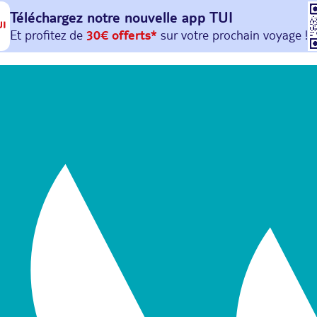
Téléchargez notre nouvelle
app TUI
Et profitez de
30€ offerts*
sur votre
prochain
voyage !
avec le code :
HAPPYAPP