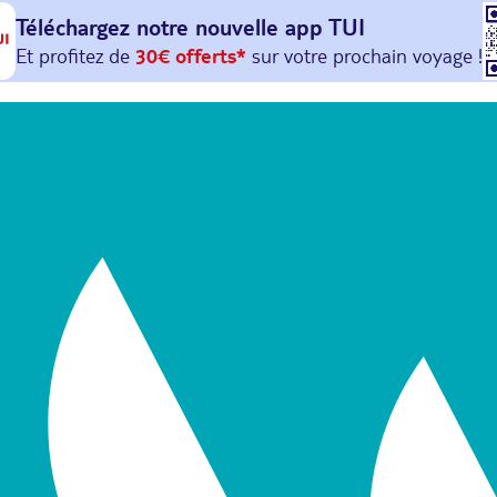
Téléchargez notre nouvelle
app TUI
Et profitez de
30€ offerts*
sur votre
prochain
voyage !
avec le code :
HAPPYAPP