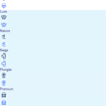
Luxe
Nature
Neige
Plongée
Premium