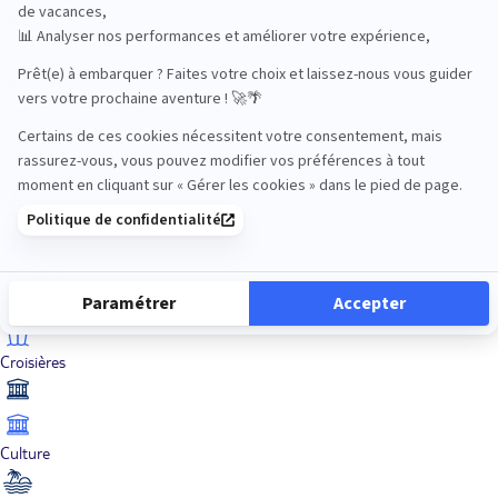
Bien-être
Circuits privés
City Trips
Croisières
Culture