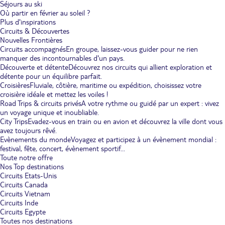
Séjours au ski
Où partir en février au soleil ?
Plus d'inspirations
Circuits & Découvertes
Nouvelles Frontières
Circuits accompagnés
En groupe, laissez-vous guider pour ne rien
manquer des incontournables d'un pays.
Découverte et détente
Découvrez nos circuits qui allient exploration et
détente pour un équilibre parfait.
Croisières
Fluviale, côtière, maritime ou expédition, choisissez votre
croisière idéale et mettez les voiles !
Road Trips & circuits privés
A votre rythme ou guidé par un expert : vivez
un voyage unique et inoubliable.
City Trips
Evadez-vous en train ou en avion et découvrez la ville dont vous
avez toujours rêvé.
Evènements du monde
Voyagez et participez à un évènement mondial :
festival, fête, concert, évènement sportif...
Toute notre offre
Nos Top destinations
Circuits Etats-Unis
Circuits Canada
Circuits Vietnam
Circuits Inde
Circuits Egypte
Toutes nos destinations