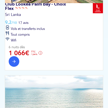
Club Lookéa Palm Bay - Choix
Flex
Sri Lanka
9,2
/10
17 avis
Vols et transferts inclus
Tout compris
Wifi
6 nuits dès
1 066€
TTC
/ pers.