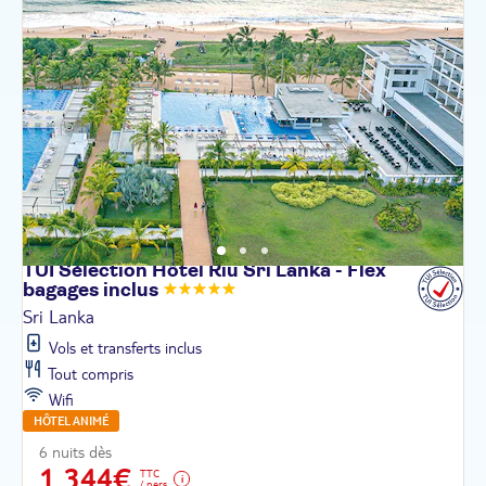
TUI Sélection Hôtel Riu Sri Lanka - Flex
bagages
inclus
Sri Lanka
Vols et transferts inclus
Tout compris
Wifi
HÔTEL ANIMÉ
6 nuits dès
1 344€
TTC
/ pers.