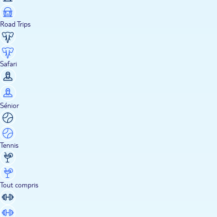
Road Trips
Safari
Sénior
Tennis
Tout compris