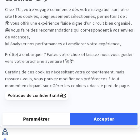
Océan Indien
Nos thématiques
Actif
Adult only