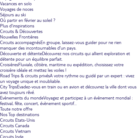
Vacances en solo
Voyages de noces
Séjours au ski
Où partir en février au soleil ?
Plus d'inspirations
Circuits & Découvertes
Nouvelles Frontières
Circuits accompagnés
En groupe, laissez-vous guider pour ne rien
manquer des incontournables d'un pays.
Découverte et détente
Découvrez nos circuits qui allient exploration et
détente pour un équilibre parfait.
Croisières
Fluviale, côtière, maritime ou expédition, choisissez votre
croisière idéale et mettez les voiles !
Road Trips & circuits privés
A votre rythme ou guidé par un expert : vivez
un voyage unique et inoubliable.
City Trips
Evadez-vous en train ou en avion et découvrez la ville dont vous
avez toujours rêvé.
Evènements du monde
Voyagez et participez à un évènement mondial :
festival, fête, concert, évènement sportif...
Toute notre offre
Nos Top destinations
Circuits Etats-Unis
Circuits Canada
Circuits Vietnam
Circuits Inde