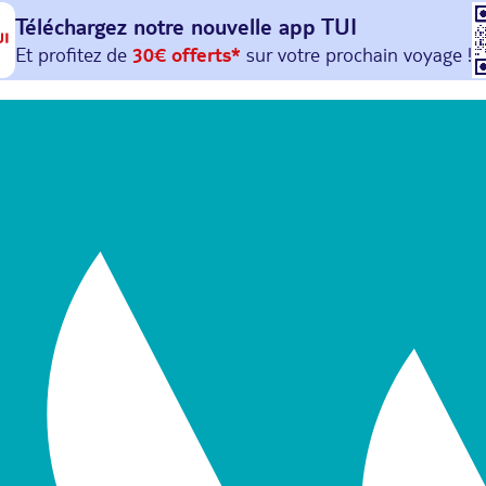
Téléchargez notre nouvelle
app TUI
Et profitez de
30€ offerts*
sur votre
prochain
voyage !
avec le code :
HAPPYAPP