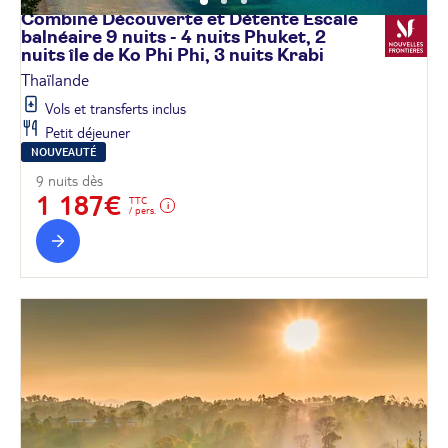
Combiné Découverte et Détente Escale
balnéaire 9 nuits - 4 nuits Phuket, 2
nuits île de Ko Phi Phi, 3 nuits
Krabi
Thaïlande
Vols et transferts inclus
Petit déjeuner
NOUVEAUTÉ
9 nuits dès
1 187€
TTC
/ pers.