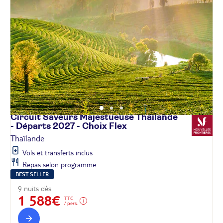
Circuit Saveurs Majestueuse Thaïlande
- Départs 2027 - Choix
Flex
Thaïlande
Vols et transferts inclus
Repas selon programme
BEST SELLER
9 nuits dès
1 588€
TTC
/ pers.