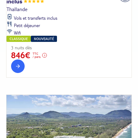
inclus
Thaïlande
Vols et transferts inclus
Petit déjeuner
Wifi
CLASSIQUE
NOUVEAUTÉ
3 nuits dès
846€
TTC
/ pers.