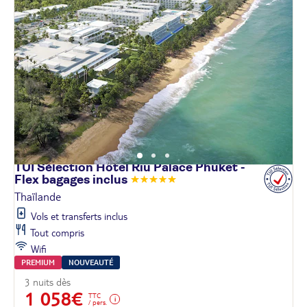
TUI Sélection Hôtel Riu Palace Phuket -
Flex bagages
inclus
Thaïlande
Vols et transferts inclus
Tout compris
Wifi
PREMIUM
NOUVEAUTÉ
3 nuits dès
1 058€
TTC
/ pers.