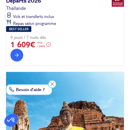
Départs
2026
Thaïlande
Vols et transferts inclus
Repas selon programme
BEST SELLER
9 jours / 7 nuits dès
1 609€
TTC
/ pers.
Besoin d'aide ?