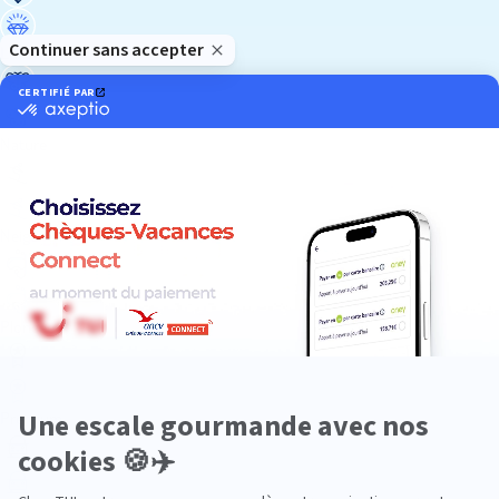
Luxe
Nature
Neige
Plongée
Premium