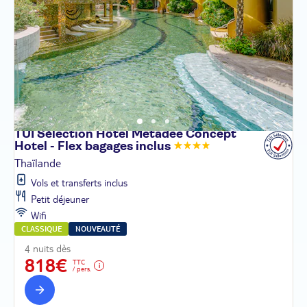
TUI Sélection Hôtel Metadee Concept
Hotel - Flex bagages
inclus
Thaïlande
Vols et transferts inclus
Petit déjeuner
Wifi
CLASSIQUE
NOUVEAUTÉ
4 nuits dès
818€
TTC
/ pers.