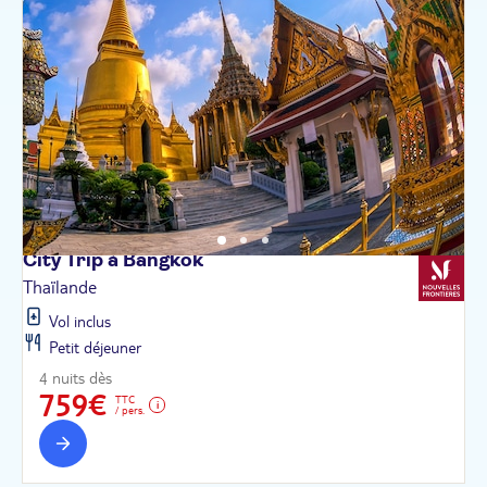
City Trip à
Bangkok
Thaïlande
Vol inclus
Petit déjeuner
4 nuits dès
759€
TTC
/ pers.