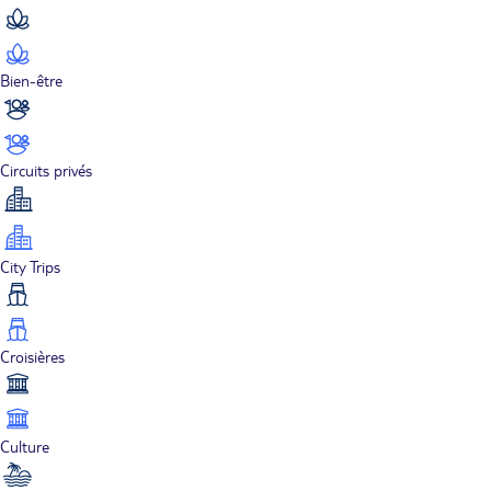
Bien-être
Circuits privés
City Trips
Croisières
Culture