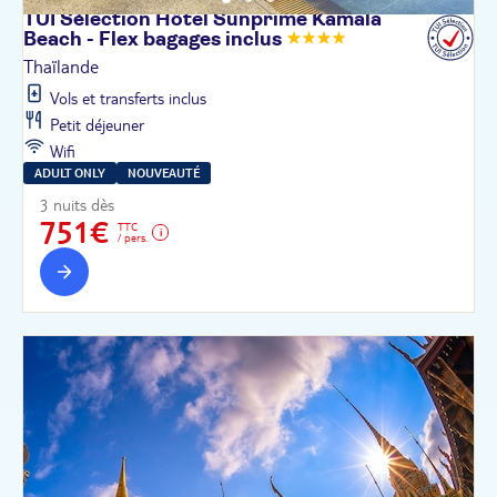
TUI Sélection Hôtel Sunprime Kamala
Beach - Flex bagages
inclus
Thaïlande
Vols et transferts inclus
Petit déjeuner
Wifi
ADULT ONLY
NOUVEAUTÉ
3 nuits dès
751€
TTC
/ pers.