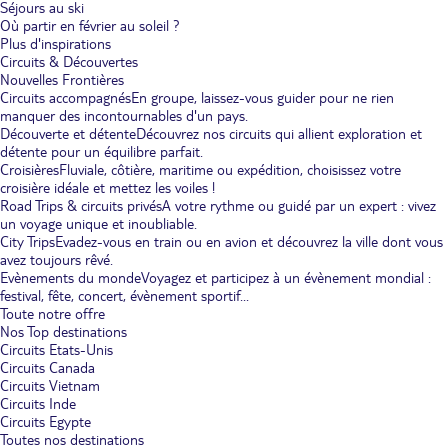
Séjours au ski
Où partir en février au soleil ?
Plus d'inspirations
Circuits & Découvertes
Nouvelles Frontières
Circuits accompagnés
En groupe, laissez-vous guider pour ne rien
manquer des incontournables d'un pays.
Découverte et détente
Découvrez nos circuits qui allient exploration et
détente pour un équilibre parfait.
Croisières
Fluviale, côtière, maritime ou expédition, choisissez votre
croisière idéale et mettez les voiles !
Road Trips & circuits privés
A votre rythme ou guidé par un expert : vivez
un voyage unique et inoubliable.
City Trips
Evadez-vous en train ou en avion et découvrez la ville dont vous
avez toujours rêvé.
Evènements du monde
Voyagez et participez à un évènement mondial :
festival, fête, concert, évènement sportif...
Toute notre offre
Nos Top destinations
Circuits Etats-Unis
Circuits Canada
Circuits Vietnam
Circuits Inde
Circuits Egypte
Toutes nos destinations