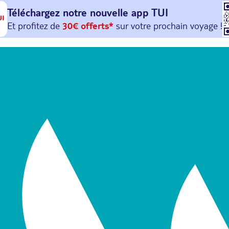
Téléchargez notre nouvelle
app TUI
Et profitez de
30€ offerts*
sur votre
prochain
voyage !
avec le code :
HAPPYAPP