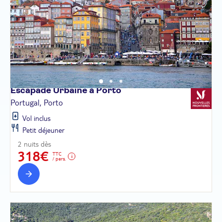
Escapade Urbaine à
Porto
Portugal, Porto
Vol inclus
Petit déjeuner
2 nuits dès
318€
TTC
/ pers.