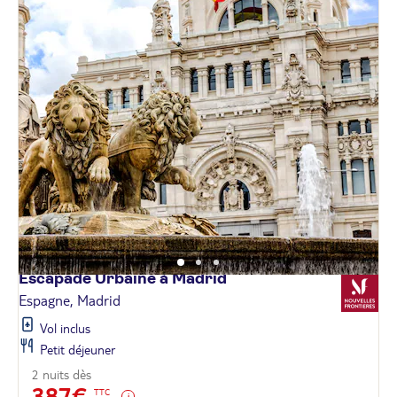
Escapade Urbaine à
Madrid
Espagne, Madrid
Vol inclus
Petit déjeuner
2 nuits dès
387€
TTC