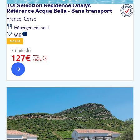
TUI Sélection Résidence Odalys
Référence Acqua Bella - Sans
transport
France, Corse
Hébergement seul
Wifi
MALIN
7 nuits dès
127€
TTC
/ pers.