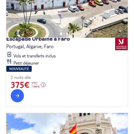
Escapade Urbaine à
Faro
Portugal, Algarve, Faro
Vols et transferts inclus
Petit déjeuner
NOUVEAUTÉ
2 nuits dès
375€
TTC
/ pers.