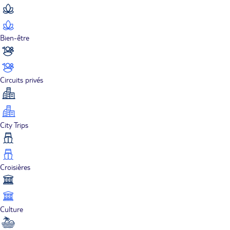
Bien-être
Circuits privés
City Trips
Croisières
Culture