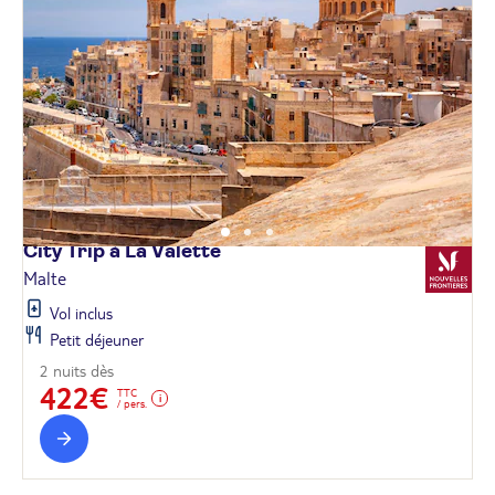
City Trip à La
Valette
Malte
Vol inclus
Petit déjeuner
2 nuits dès
422€
TTC
/ pers.