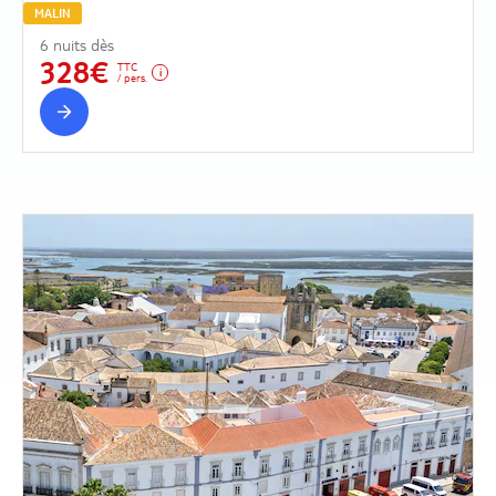
MALIN
6 nuits dès
328€
TTC
/ pers.