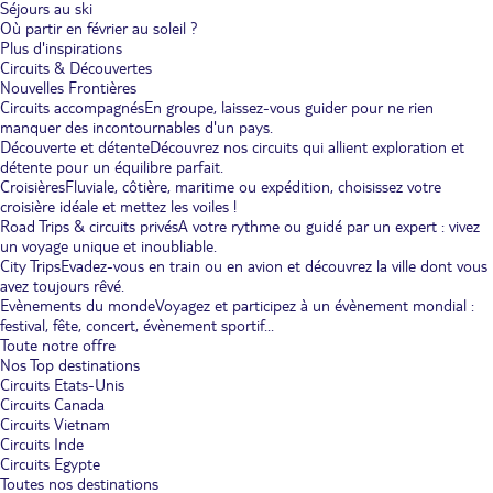
Séjours au ski
Où partir en février au soleil ?
Plus d'inspirations
Circuits & Découvertes
Nouvelles Frontières
Circuits accompagnés
En groupe, laissez-vous guider pour ne rien
manquer des incontournables d'un pays.
Découverte et détente
Découvrez nos circuits qui allient exploration et
détente pour un équilibre parfait.
Croisières
Fluviale, côtière, maritime ou expédition, choisissez votre
croisière idéale et mettez les voiles !
Road Trips & circuits privés
A votre rythme ou guidé par un expert : vivez
un voyage unique et inoubliable.
City Trips
Evadez-vous en train ou en avion et découvrez la ville dont vous
avez toujours rêvé.
Evènements du monde
Voyagez et participez à un évènement mondial :
festival, fête, concert, évènement sportif...
Toute notre offre
Nos Top destinations
Circuits Etats-Unis
Circuits Canada
Circuits Vietnam
Circuits Inde
Circuits Egypte
Toutes nos destinations