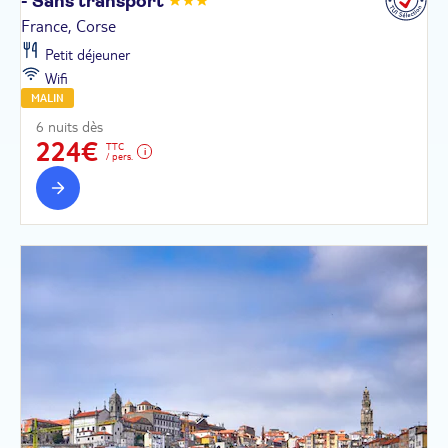
- Sans
transport
France, Corse
Petit déjeuner
Wifi
MALIN
6 nuits dès
224€
TTC
/ pers.