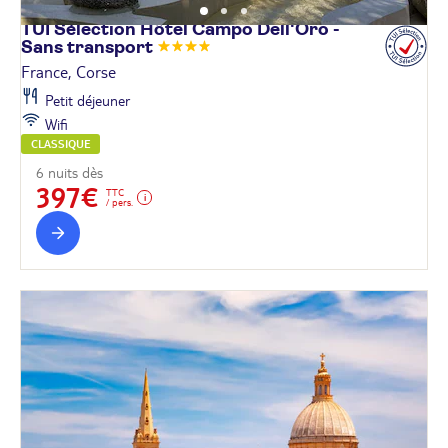
TUI Sélection Hôtel Campo Dell'Oro -
Sans
transport
France, Corse
Petit déjeuner
Wifi
CLASSIQUE
6 nuits dès
397€
TTC
/ pers.