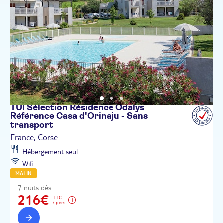
TUI Sélection Résidence Odalys
Référence Casa d'Orinaju - Sans
transport
France, Corse
Hébergement seul
Wifi
MALIN
7 nuits dès
216€
TTC
/ pers.