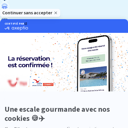
Luxe
Nature
Neige
Plongée
Premium