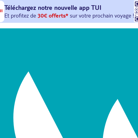
Téléchargez notre nouvelle
app TUI
Et profitez de
30€ offerts*
sur votre
prochain
voyage !
avec le code :
HAPPYAPP