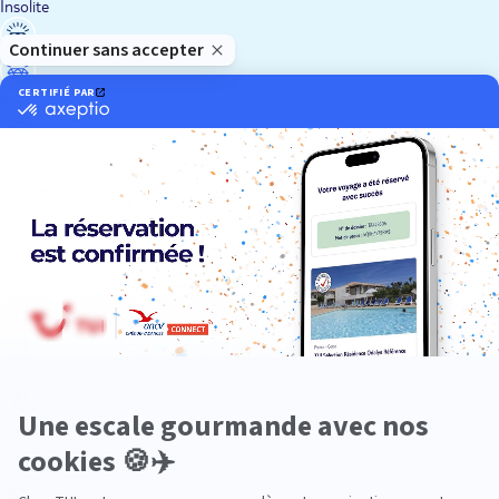
Insolite
Luxe
Nature
Neige
Plongée
Premium