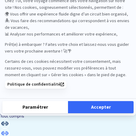
Road Trips
Safari
Sénior
Tennis
Tout compris