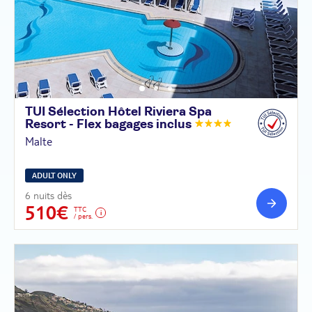
TUI Sélection Hôtel Riviera Spa
Resort - Flex bagages
inclus
Malte
ADULT ONLY
6 nuits dès
510€
TTC
/ pers.