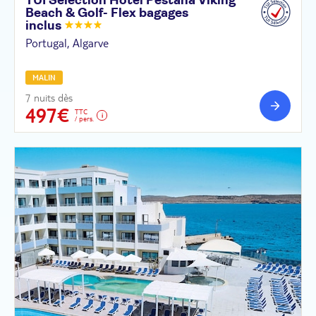
TUI Sélection Hôtel Pestana Viking
Beach & Golf- Flex bagages
inclus
Portugal, Algarve
MALIN
7 nuits dès
497€
TTC
/ pers.