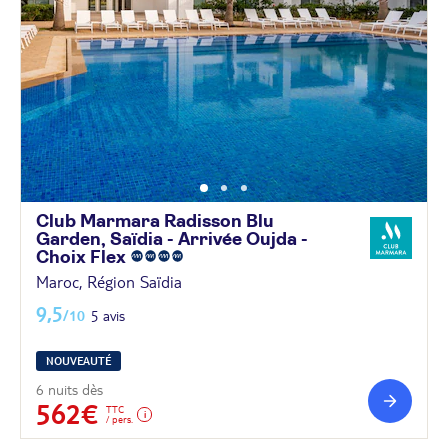
Club Marmara Radisson Blu
Garden, Saïdia - Arrivée Oujda -
Choix
Flex
Maroc, Région Saïdia
9,5
/10
5 avis
NOUVEAUTÉ
6 nuits dès
562€
TTC
/ pers.