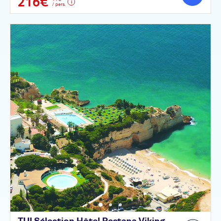
216€
/ pers.