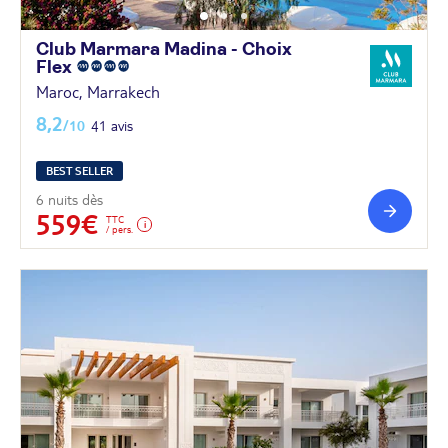
Club Marmara Madina - Choix
Flex
Maroc, Marrakech
8,2
/10
41 avis
BEST SELLER
6 nuits dès
559€
TTC
/ pers.