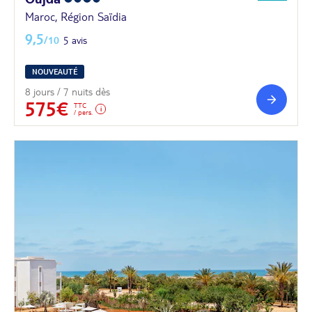
Maroc, Région Saïdia
9,5
/10
5 avis
NOUVEAUTÉ
8 jours / 7 nuits dès
575€
TTC
/ pers.