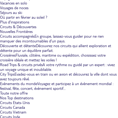
Vacances en solo
Voyages de noces
Séjours au ski
Où partir en février au soleil ?
Plus d'inspirations
Circuits & Découvertes
Nouvelles Frontières
Circuits accompagnés
En groupe, laissez-vous guider pour ne rien
manquer des incontournables d'un pays.
Découverte et détente
Découvrez nos circuits qui allient exploration et
détente pour un équilibre parfait.
Croisières
Fluviale, côtière, maritime ou expédition, choisissez votre
croisière idéale et mettez les voiles !
Road Trips & circuits privés
A votre rythme ou guidé par un expert : vivez
un voyage unique et inoubliable.
City Trips
Evadez-vous en train ou en avion et découvrez la ville dont vous
avez toujours rêvé.
Evènements du monde
Voyagez et participez à un évènement mondial :
festival, fête, concert, évènement sportif...
Toute notre offre
Nos Top destinations
Circuits Etats-Unis
Circuits Canada
Circuits Vietnam
Circuits Inde