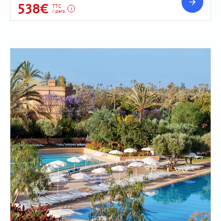
538€
TTC
/ pers.