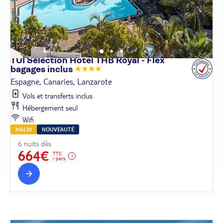
TUI Sélection Hôtel THB Royal - Flex
bagages
inclus
Espagne, Canaries, Lanzarote
Vols et transferts inclus
Hébergement seul
Wifi
MALIN
NOUVEAUTÉ
6 nuits dès
664€
TTC
/ pers.