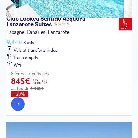
Club Lookéa Sentido Aequora
Lanzarote
Suites
Espagne, Canaries, Lanzarote
9,4
/10
8 avis
Vols et transferts inclus
Tout compris
Wifi
8 jours / 7 nuits dès
845€
TTC
/ pers.
au lieu de
1 100€
-23%