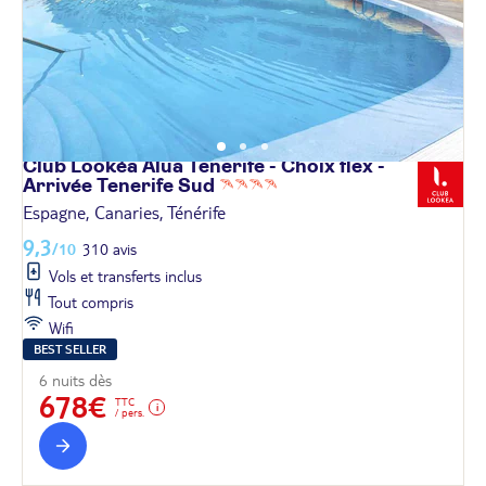
Club Lookéa Alua Tenerife - Choix flex -
Arrivée Tenerife
Sud
Espagne, Canaries, Ténérife
9,3
/10
310 avis
Vols et transferts inclus
Tout compris
Wifi
BEST SELLER
6 nuits dès
678€
TTC
/ pers.