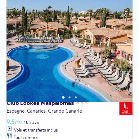
Club Lookéa
Maspalomas
Espagne, Canaries, Grande Canarie
9,5
/10
185 avis
Vols et transferts inclus
Tout compris