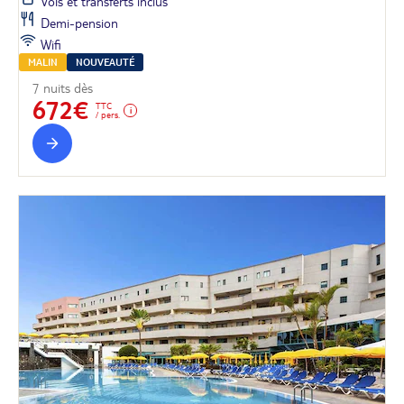
Vols et transferts inclus
Demi-pension
Wifi
MALIN
NOUVEAUTÉ
7 nuits dès
672€
TTC
/ pers.