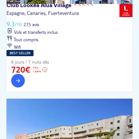
Club Lookéa Alua
Village
Espagne, Canaries, Fuerteventura
9,3
/10
275 avis
Vols et transferts inclus
Tout compris
Wifi
BEST SELLER
8 jours / 7 nuits dès
720€
TTC
/ pers.