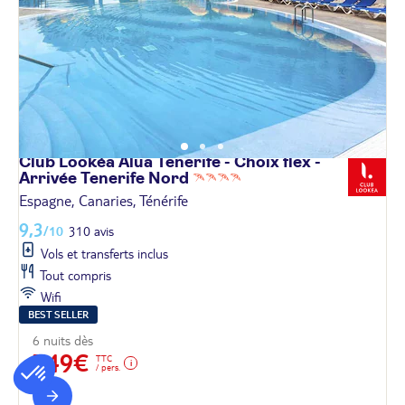
Club Lookéa Alua Tenerife - Choix flex -
Arrivée Tenerife
Nord
Espagne, Canaries, Ténérife
9,3
/10
310 avis
Vols et transferts inclus
Tout compris
Wifi
BEST SELLER
6 nuits dès
749€
TTC
/ pers.