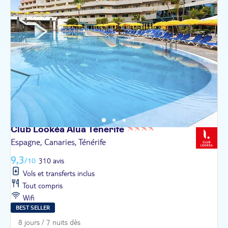
Club Lookéa Alua
Tenerife
Espagne, Canaries, Ténérife
9,3
/10
310 avis
Vols et transferts inclus
Tout compris
Wifi
BEST SELLER
8 jours / 7 nuits dès