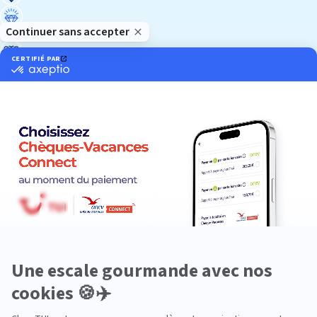
Luxe
Nature
Neige
Plongée
Premium