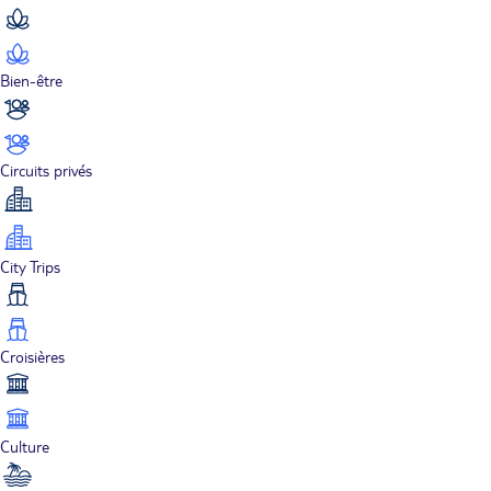
Bien-être
Circuits privés
City Trips
Croisières
Culture