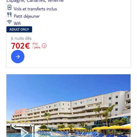
Vols et transferts inclus
Petit déjeuner
Wifi
ADULT ONLY
6 nuits dès
702€
TTC
/ pers.