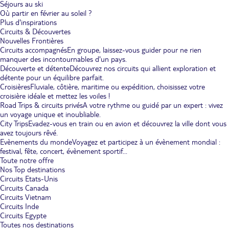
Séjours au ski
Où partir en février au soleil ?
Plus d'inspirations
Circuits & Découvertes
Nouvelles Frontières
Circuits accompagnés
En groupe, laissez-vous guider pour ne rien
manquer des incontournables d'un pays.
Découverte et détente
Découvrez nos circuits qui allient exploration et
détente pour un équilibre parfait.
Croisières
Fluviale, côtière, maritime ou expédition, choisissez votre
croisière idéale et mettez les voiles !
Road Trips & circuits privés
A votre rythme ou guidé par un expert : vivez
un voyage unique et inoubliable.
City Trips
Evadez-vous en train ou en avion et découvrez la ville dont vous
avez toujours rêvé.
Evènements du monde
Voyagez et participez à un évènement mondial :
festival, fête, concert, évènement sportif...
Toute notre offre
Nos Top destinations
Circuits Etats-Unis
Circuits Canada
Circuits Vietnam
Circuits Inde
Circuits Egypte
Toutes nos destinations