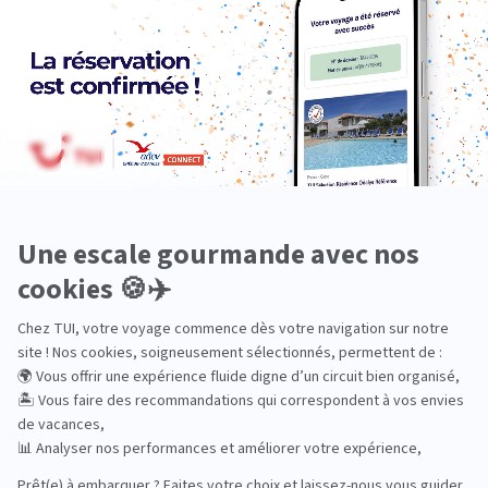
Luxe
Nature
Neige
Plongée
Premium