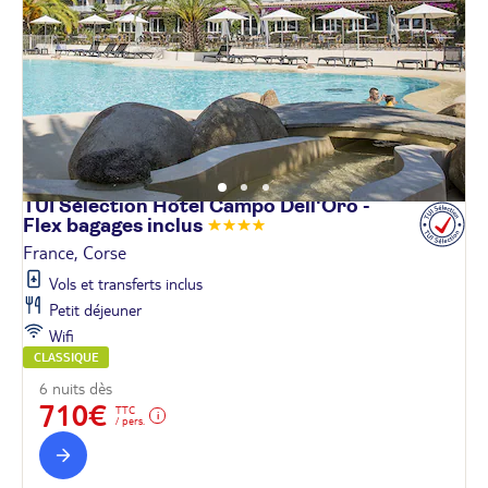
TUI Sélection Hôtel Campo Dell'Oro -
Flex bagages
inclus
France, Corse
Vols et transferts inclus
Petit déjeuner
Wifi
CLASSIQUE
6 nuits dès
710€
TTC
/ pers.