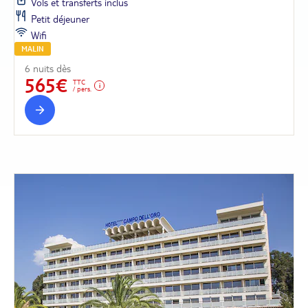
Vols et transferts inclus
Petit déjeuner
Wifi
MALIN
6 nuits dès
565€
TTC
/ pers.