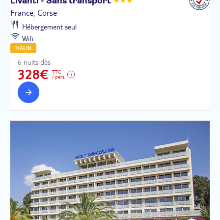
Livanti - Sans
transport
France, Corse
Hébergement seul
Wifi
MALIN
6 nuits dès
328€
TTC
/ pers.