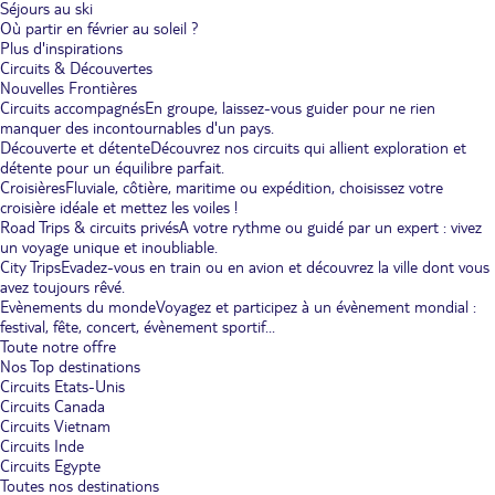
Séjours au ski
Où partir en février au soleil ?
Plus d'inspirations
Circuits & Découvertes
Nouvelles Frontières
Circuits accompagnés
En groupe, laissez-vous guider pour ne rien
manquer des incontournables d'un pays.
Découverte et détente
Découvrez nos circuits qui allient exploration et
détente pour un équilibre parfait.
Croisières
Fluviale, côtière, maritime ou expédition, choisissez votre
croisière idéale et mettez les voiles !
Road Trips & circuits privés
A votre rythme ou guidé par un expert : vivez
un voyage unique et inoubliable.
City Trips
Evadez-vous en train ou en avion et découvrez la ville dont vous
avez toujours rêvé.
Evènements du monde
Voyagez et participez à un évènement mondial :
festival, fête, concert, évènement sportif...
Toute notre offre
Nos Top destinations
Circuits Etats-Unis
Circuits Canada
Circuits Vietnam
Circuits Inde
Circuits Egypte
Toutes nos destinations