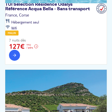
TUI Sélection Résidence Odalys
Référence Acqua Bella - Sans
transport
France, Corse
Hébergement seul
Wifi
MALIN
7 nuits dès
127€
TTC
/ pers.