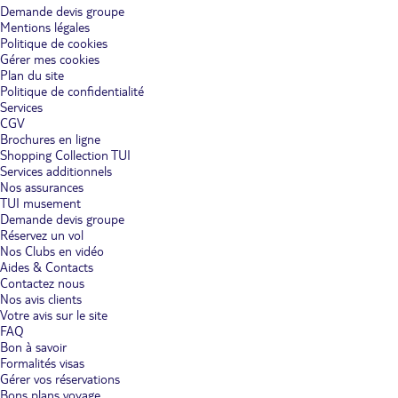
Découverte d'Ajaccio
: Commencez votre week-end en Corse par
Demande devis groupe
une visite d’Ajaccio, la ville natale de Napoléon Bonaparte.
Mentions légales
Promenez-vous dans les rues animées du centre-ville, visitez la
Politique de cookies
Maison Bonaparte et admirez la cathédrale Notre-Dame de
Gérer mes cookies
l’Assomption. Ajaccio offre également de magnifiques plages
Plan du site
comme la plage de Saint-François, idéale pour une journée de
détente.
Politique de confidentialité
Services
Exploration de Calvi
: La citadelle de Calvi, perchée sur un
CGV
promontoire rocheux, est un incontournable. Flânez dans les
Brochures en ligne
ruelles pavées de cette forteresse historique, profitez des vues
Shopping Collection TUI
panoramiques sur la mer et le port, et ne manquez pas de visiter
Services additionnels
l'église Sainte-Marie-Majeure. La plage de Calvi, avec son eau
Nos assurances
cristalline, est parfaite pour une baignade rafraîchissante.
TUI musement
Demande devis groupe
Balade à Porto-Vecchio
: Porto-Vecchio, surnommée la "cité du
Réservez un vol
sel", est connue pour ses plages paradisiaques comme Palombaggia
et Santa Giulia. Après une matinée de farniente sur le sable fin,
Nos Clubs en vidéo
explorez la vieille ville avec ses remparts et ses ruelles charmantes.
Aides & Contacts
Le soir, savourez un dîner dans un restaurant local pour goûter
Contactez nous
aux spécialités corses.
Nos avis clients
Votre avis sur le site
FAQ
Week-end en Corse tout compris
Bon à savoir
Optez pour un week-end en Corse tout compris pour un séjour
Formalités visas
sans stress. Réservez un hôtel avec piscine, spa et pension complète
Gérer vos réservations
pour profiter pleinement de vos vacances. De nombreux
Bons plans voyage