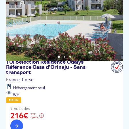
TUI Sélection Résidence Odalys
Référence Casa d'Orinaju - Sans
transport
France, Corse
Hébergement seul
Wifi
MALIN
7 nuits dès
216€
TTC
/ pers.