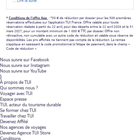
... Lire la suite
Pourquoi faire un week-end en Corse ?
Pour son climat idéal
: La Corse bénéficie d'un climat
*
Conditions de l'offre App
: *30 € de réduction par dossier pour les 500 premières
méditerranéen doux et ensoleillé, parfait pour profiter de ses
réservations effectuées sur l'application TUI France. Offre valable pour toute
plages et de ses paysages tout au long de l'année. En été, les
réservation réalisée à partir du 22 avril, pour des départs entre le 22 avril 2026 et le 31
mars 2027, pour un montant minimum de 1 000 € TTC par dossier. Offre non
températures sont chaudes sans être étouffantes, tandis que le
rétroactive, non cumulable avec un autre code de réduction et valable sous réserve de
printemps et l'automne offrent des conditions idéales pour les
disponibilités. Les prix affichés ne tiennent pas compte de la réduction. La remise
activités de plein air.
s'applique en saisissant le code promotionnel à l'étape de paiement, dans le champ «
Code de réduction ».
Pour ses paysages à couper le souffle
: La Corse est réputée
pour la diversité de ses paysages : des plages de sable fin de
Nous suivre sur Facebook
Palombaggia et Santa Giulia à Porto-Vecchio, aux montagnes
Nous suivre sur Instagram
escarpées du Parc Naturel Régional de Corse. Les calanques de
Nous suivre sur YouTube
Piana, classées au patrimoine mondial de l'UNESCO, sont un
}
exemple parfait de la beauté sauvage de l'île.
À propos de TUI
Qui sommes nous ?
Pour ses activités variées
: L'île offre une multitude d'activités
pour tous les goûts. Que vous soyez amateur de sports nautiques,
Voyager avec TUI
de randonnées ou simplement de farniente, la Corse saura vous
Espace presse
satisfaire. Faites une excursion en bateau pour explorer les criques
TUI, acteur du tourisme durable
cachées, partez en randonnée sur le célèbre GR20, ou profitez
Se former chez TUI
d'une journée de détente sur l'une des nombreuses plages
Travailler chez TUI
idylliques de l'île.
Devenez Affilié
Nos agences de voyages
Devenez Agence TUI Store
Les incontournables à faire en Corse
Conditions