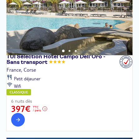
TUI Sélection Hôtel Campo Dell'Oro -
Sans
transport
France, Corse
Petit déjeuner
Wifi
CLASSIQUE
6 nuits dès
397€
TTC
/ pers.