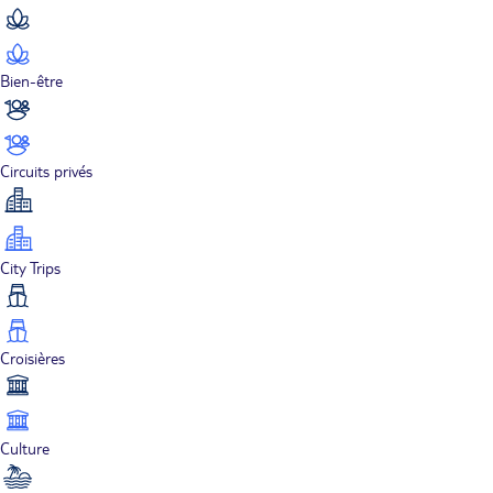
Bien-être
Circuits privés
City Trips
Croisières
Culture