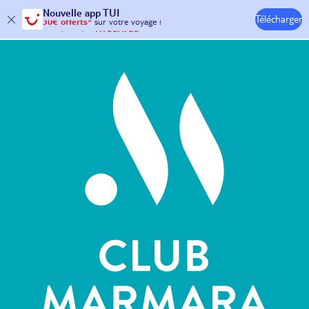
Nouvelle
app TUI
Télécharger
30€ offerts*
sur votre
voyage !
Hôtels & Clubs
avec le code :
HAPPYAPP