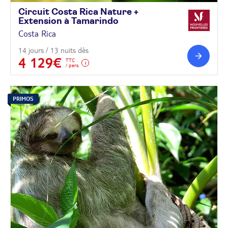
Circuit Costa Rica Nature +
Extension à
Tamarindo
Costa Rica
14 jours / 13 nuits dès
4 129€
TTC
/ pers.
PRIMOS