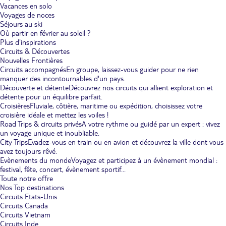
Vacances en solo
Voyages de noces
Séjours au ski
Où partir en février au soleil ?
Plus d'inspirations
Circuits & Découvertes
Nouvelles Frontières
Circuits accompagnés
En groupe, laissez-vous guider pour ne rien
manquer des incontournables d'un pays.
Découverte et détente
Découvrez nos circuits qui allient exploration et
détente pour un équilibre parfait.
Croisières
Fluviale, côtière, maritime ou expédition, choisissez votre
croisière idéale et mettez les voiles !
Road Trips & circuits privés
A votre rythme ou guidé par un expert : vivez
un voyage unique et inoubliable.
City Trips
Evadez-vous en train ou en avion et découvrez la ville dont vous
avez toujours rêvé.
Evènements du monde
Voyagez et participez à un évènement mondial :
festival, fête, concert, évènement sportif...
Toute notre offre
Nos Top destinations
Circuits Etats-Unis
Circuits Canada
Circuits Vietnam
Circuits Inde