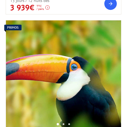
13 jours / 12 nuits dès
3 939€
TTC
/ pers.
PRIMOS