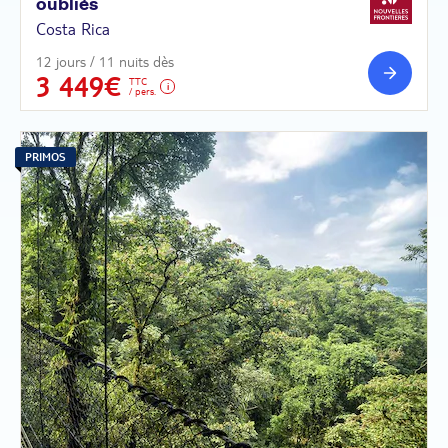
oubliés
Costa Rica
12 jours / 11 nuits dès
3 449€
TTC
/ pers.
PRIMOS