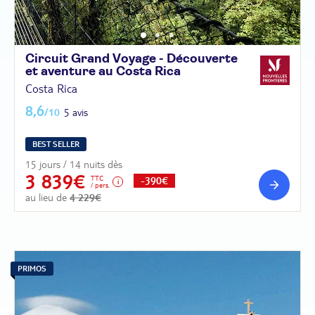
Circuit Grand Voyage - Découverte
et aventure au Costa
Rica
Costa Rica
8,6
/10
5 avis
BEST SELLER
15 jours / 14 nuits dès
3 839€
TTC
-390€
/ pers.
au lieu de
4 229€
PRIMOS