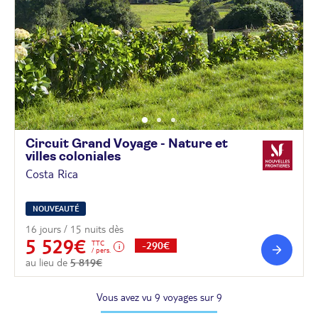
Circuit Grand Voyage - Nature et
villes
coloniales
Costa Rica
NOUVEAUTÉ
16 jours / 15 nuits dès
5 529€
TTC
-290€
/ pers.
au lieu de
5 819€
Vous avez vu 9 voyages sur 9