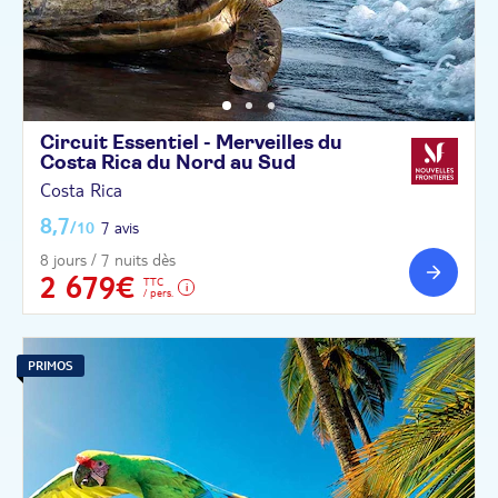
Circuit Essentiel - Merveilles du
Costa Rica du Nord au
Sud
Costa Rica
8,7
/10
7 avis
8 jours / 7 nuits dès
2 679€
TTC
/ pers.
PRIMOS