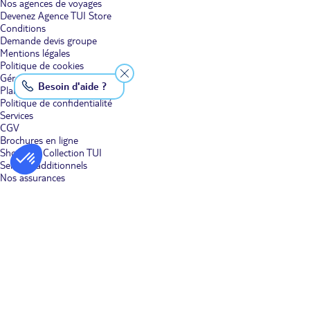
Nos agences de voyages
Devenez Agence TUI Store
Conditions
Demande devis groupe
Mentions légales
Politique de cookies
Gérer mes cookies
Besoin d'aide ?
Plan du site
Politique de confidentialité
Services
CGV
Brochures en ligne
Shopping Collection TUI
Services additionnels
Nos assurances
TUI musement
Demande devis groupe
Réservez un vol
Nos Clubs en vidéo
Aides & Contacts
Contactez nous
Nos avis clients
Votre avis sur le site
FAQ
Bon à savoir