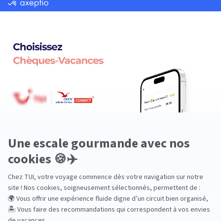
Insolite
Luxe
Nature
Neige
Plongée
Premium