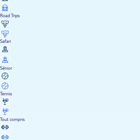
Road Trips
Safari
Sénior
Tennis
Tout compris