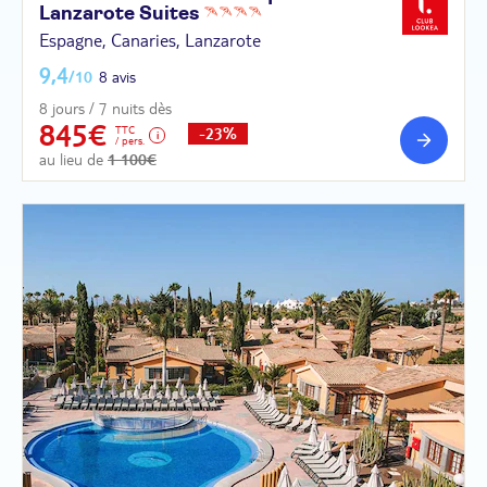
Lanzarote
Suites
Espagne, Canaries, Lanzarote
9,4
/10
8 avis
8 jours / 7 nuits dès
845€
TTC
-23%
/ pers.
au lieu de
1 100€