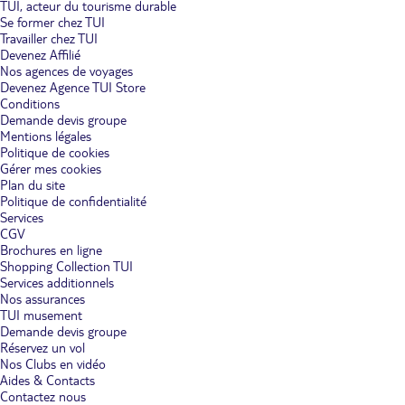
TUI, acteur du tourisme durable
laissé par Cesar Manrique est incontournable. Enfin, les plus fêtards se
Se former chez TUI
laisseront porter par l'ambiance folle de la vie nocturne de Ténérife.
Travailler chez TUI
Programme bien rempli !
Devenez Affilié
Nos agences de voyages
Du mont Teide aux grottes des Guanches, des trésors à
Devenez Agence TUI Store
découvrir.
Visiter les Canaries passe par la découverte de tout ce que les
Conditions
îles cachent, en altitude comme sous la terre et sous la mer. De quoi
s'émerveiller en permanence. Faire un voyage tout compris aux îles
Demande devis groupe
Canaries est impossible sans atteindre le mont Teide, à Ténérife. Le plus
Mentions légales
haut volcan d'Espagne, accessible à pied ou en téléphérique, vous sert
Politique de cookies
sur un plateau une vue panoramique de l'île. Autre point fort des
Gérer mes cookies
Canaries, toujours en altitude, le point culminant de Grande Canarie,
Plan du site
Pozo de las Nievas, vaut aussi la peine d'être approché. Si la hauteur
Politique de confidentialité
n'est pas votre point fort, vous pouvez explorer les célèbres grottes de
Services
Grande Canarie, notamment la Cueva Pintada, taillée dans la roche par
CGV
la lave. À Lanzarote, visitez le parc national de Timanfaya, au paysage
lunaire si impressionnant qu'il vous coupera le souffle. Si c'est la mer qui
Brochures en ligne
vous attire, toutes les îles auront de quoi vous satisfaire, qu'il s'agisse de
Shopping Collection TUI
la plage de Papagayo à Lanzarote ou de toutes les plages de
Services additionnels
Fuerteventura.
Nos assurances
TUI musement
Visiter les Canaries, sport et culture pour tout le monde.
Opter pour
Demande devis groupe
un bon plan voyage tout compris aux îles Canaries, c'est pouvoir associer
Réservez un vol
randonnées et farniente, kitesurf et visites de musées, tranquillité et
Nos Clubs en vidéo
soirées. Pour bien visiter les Canaries en famille et ne pas épuiser les
Aides & Contacts
plus petits, alternez excursions dans la nature et visites de musées. À
Contactez nous
Lanzarote, le Museo Atlantico, l'unique musée sous-marin d'Europe,