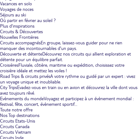
Vacances en solo
Voyages de noces
Séjours au ski
Où partir en février au soleil ?
Plus d'inspirations
Circuits & Découvertes
Nouvelles Frontières
Circuits accompagnés
En groupe, laissez-vous guider pour ne rien
manquer des incontournables d'un pays.
Découverte et détente
Découvrez nos circuits qui allient exploration et
détente pour un équilibre parfait.
Croisières
Fluviale, côtière, maritime ou expédition, choisissez votre
croisière idéale et mettez les voiles !
Road Trips & circuits privés
A votre rythme ou guidé par un expert : vivez
un voyage unique et inoubliable.
City Trips
Evadez-vous en train ou en avion et découvrez la ville dont vous
avez toujours rêvé.
Evènements du monde
Voyagez et participez à un évènement mondial :
festival, fête, concert, évènement sportif...
Toute notre offre
Nos Top destinations
Circuits Etats-Unis
Circuits Canada
Circuits Vietnam
Circuits Inde