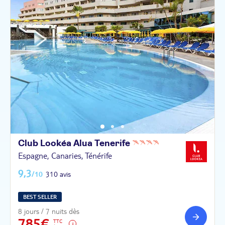
Club Lookéa Alua
Tenerife
Espagne, Canaries, Ténérife
9,3
/10
310 avis
BEST SELLER
8 jours / 7 nuits dès
785€
TTC