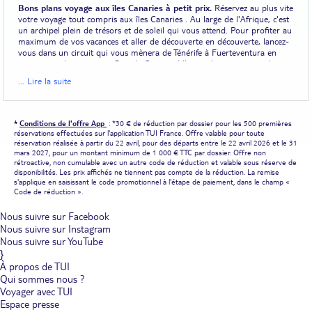
Bons plans voyage aux îles Canaries à petit prix.
Réservez au plus vite
votre voyage tout compris aux îles Canaries . Au large de l'Afrique, c'est
un archipel plein de trésors et de soleil qui vous attend. Pour profiter au
maximum de vos vacances et aller de découverte en découverte, lancez-
vous dans un circuit qui vous mènera de Ténérife à Fuerteventura en
passant par Lanzarote et Grande Canarie. L'hiver n'y existe pas et la
nature y règne en maître. Vous apprécierez donc une beauté pure et
... Lire la suite
surprenante tout au long de votre séjour. En optant pour un voyage tout
compris aux îles Canaries, au Riu Vistamar ou au TUI Magic Life par
exemple, profitez du confort des hôtels, de leurs piscines et de leur
ambiance tranquille tout en rejoignant facilement les plages de sable
*
Conditions de l'offre App
: *30 € de réduction par dossier pour les 500 premières
doré qui font la renommée de l'archipel. À moins que vous ne préfériez
réservations effectuées sur l'application TUI France. Offre valable pour toute
chercher des plages de sable noir ou que vous ne mettiez le cap vers les
réservation réalisée à partir du 22 avril, pour des départs entre le 22 avril 2026 et le 31
montagnes le temps d'une randonnée. Vos vacances, votre programme,
mars 2027, pour un montant minimum de 1 000 € TTC par dossier. Offre non
rétroactive, non cumulable avec un autre code de réduction et valable sous réserve de
avec un hôtel à votre service.
disponibilités. Les prix affichés ne tiennent pas compte de la réduction. La remise
s'applique en saisissant le code promotionnel à l'étape de paiement, dans le champ «
Voyage aux îles Canaries, dépaysement total assuré.
Voyager aux îles
Code de réduction ».
Canaries, c'est profiter d'une chaleur douce onze mois sur douze, quelle
que soit l'île. Mais à part ça, chaque île a sa propre histoire et identité.
Nous suivre sur Facebook
Visiter les îles Canaries via un bon plan séjour tout compris, c'est se
Nous suivre sur Instagram
donner la possibilité de mettre en lumière tous les secrets des plus belles
Nous suivre sur YouTube
îles de cet archipel si fascinant. Ceux qui aiment la nature et veulent se
}
sentir plus libres que jamais seront comblés par les paysages
À propos de TUI
spectaculaires offerts par Grande Canarie et Ténérife, avec des panoramas
inoubliables en haut des sommets de chaque île. Les voyageurs avides de
Qui sommes nous ?
farniente et de plages paradisiaques trouveront leur bonheur du côté de
Voyager avec TUI
Fuerteventura, qui ravira aussi les amateurs de sports nautiques. Pour
Espace presse
les passionnés d'histoire et de culture, visiter Lanzarote et découvrir l'art