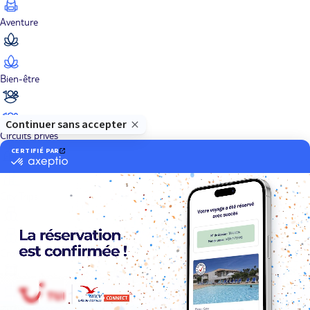
Aventure
Bien-être
Circuits privés
City Trips
Croisières
Culture