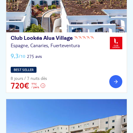
Club Lookéa Alua
Village
Espagne, Canaries, Fuerteventura
9,3
/10
275 avis
BEST SELLER
8 jours / 7 nuits dès
720€
TTC
/ pers.