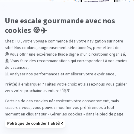
Dans les îles
Découverte
En couple
En famille
En solo