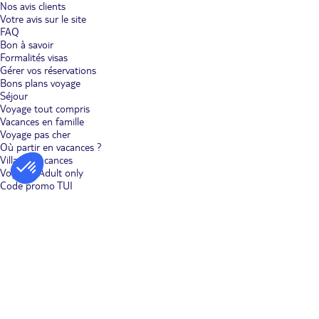
devrait faire son effet. Dans une autre ambiance, plusieurs parcs
Nos avis clients
d'attractions vous accueillent à Ténérife. Si vous séjournez à deux dans les
Votre avis sur le site
Canaries, profitez de vos vacances pour vivre des instants romantiques
FAQ
en optant pour une visite de Lomo Quiebre, « la petite Venise des
Bon à savoir
Canaries », ou une dégustation de vin et de tapas dans la vallée viticole
Formalités visas
de Lanzarote. En cas de voyage tout compris aux Canaries entre amis,
Gérer vos réservations
passez un moment inoubliable en prenant un cours de plongée et en
Bons plans voyage
allant à la découverte des tortues marines. Poursuivez la journée par une
Séjour
balade en catamaran. Des vacances idéales pour prendre le large !
Voyage tout compris
Vacances en famille
Une ambiance espagnole qui permet de se détendre pleinement.
Un
voyage tout compris aux Canaries vous donne accès à un nouveau
Voyage pas cher
monde de saveurs et de traditions. Carrefour entre l'Europe et l'Afrique,
Où partir en vacances ?
l'archipel impose son rythme. En optant pour un bon plan voyage tout
Villages vacances
compris aux îles Canaries, vous aurez la chance de découvrir bien plus
Voyages Adult only
que des paysages somptueux. Vous plongez aussi dans une atmosphère
Code promo TUI
très particulière, propre à cet archipel. À Grande Canarie, le carnaval de
Las Palmas fait vibrer l'île une fois par an. Tout le reste de l'année, de
nombreux festivals animent toutes les îles des Canaries. Des fêtes
traditionnelles font vivre Lanzarote, Grande Canarie et Ténérife pendant
la haute saison.