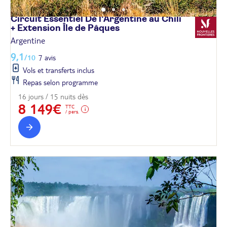
Circuit Essentiel De l'Argentine au Chili
+ Extension Île de
Pâques
Argentine
9,1
/10
7 avis
Vols et transferts inclus
Repas selon programme
16 jours / 15 nuits dès
8 149€
TTC
/ pers.