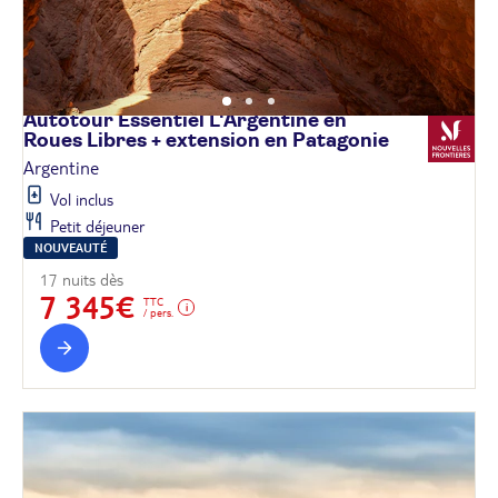
Autotour Essentiel L'Argentine en
Roues Libres + extension en
Patagonie
Argentine
Vol inclus
Petit déjeuner
NOUVEAUTÉ
17 nuits dès
7 345€
TTC
/ pers.