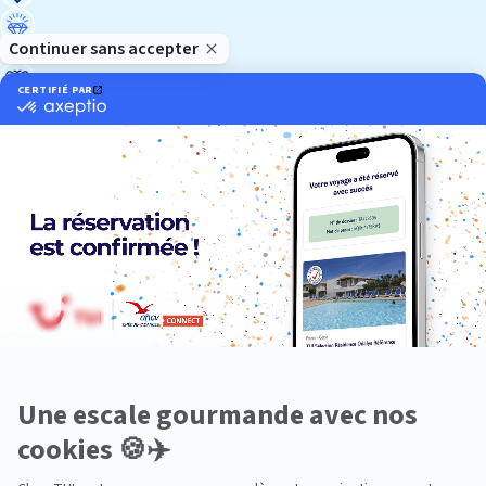
Luxe
Nature
Neige
Plongée
Premium