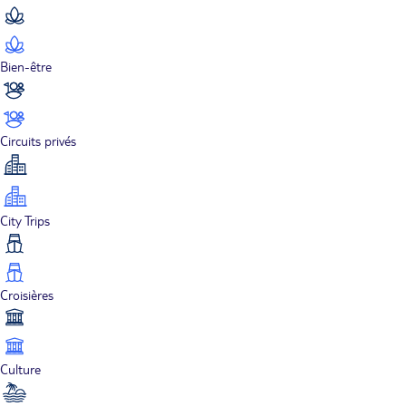
Bien-être
Circuits privés
City Trips
Croisières
Culture