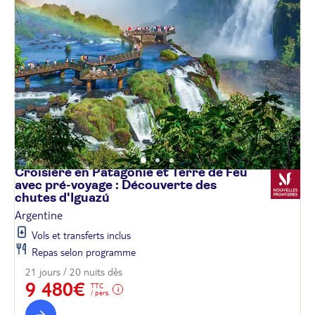
Croisière en Patagonie et Terre de Feu
avec pré-voyage : Découverte des
chutes
d'Iguazú
Argentine
Vols et transferts inclus
Repas selon programme
21 jours / 20 nuits dès
9 480€
TTC
/ pers.