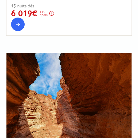
15 nuits dès
6 019€
TTC
/ pers.