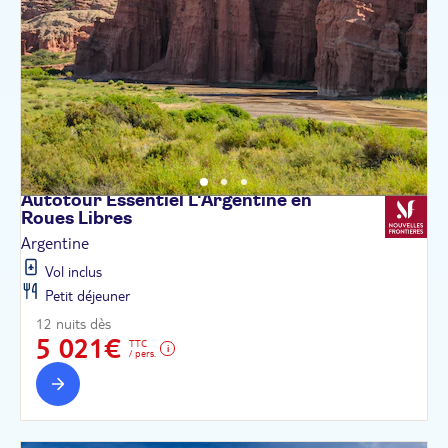
Autotour Essentiel L'Argentine en
Roues
Libres
Argentine
Vol inclus
Petit déjeuner
12 nuits dès
5 021€
TTC
/ pers.