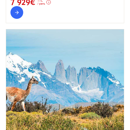
7 929€
TTC
/ pers.