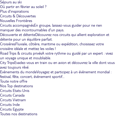
Séjours au ski
Où partir en février au soleil ?
Plus d'inspirations
Circuits & Découvertes
Nouvelles Frontières
Circuits accompagnés
En groupe, laissez-vous guider pour ne rien
manquer des incontournables d'un pays.
Découverte et détente
Découvrez nos circuits qui allient exploration et
détente pour un équilibre parfait.
Croisières
Fluviale, côtière, maritime ou expédition, choisissez votre
croisière idéale et mettez les voiles !
Road Trips & circuits privés
A votre rythme ou guidé par un expert : vivez
un voyage unique et inoubliable.
City Trips
Evadez-vous en train ou en avion et découvrez la ville dont vous
avez toujours rêvé.
Evènements du monde
Voyagez et participez à un évènement mondial :
festival, fête, concert, évènement sportif...
Toute notre offre
Nos Top destinations
Circuits Etats-Unis
Circuits Canada
Circuits Vietnam
Circuits Inde
Circuits Egypte
Toutes nos destinations