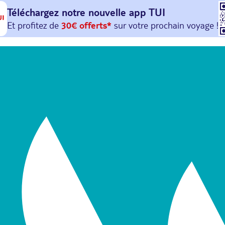
Téléchargez notre nouvelle
app TUI
Et profitez de
30€ offerts*
sur votre
prochain
voyage !
avec le code :
HAPPYAPP