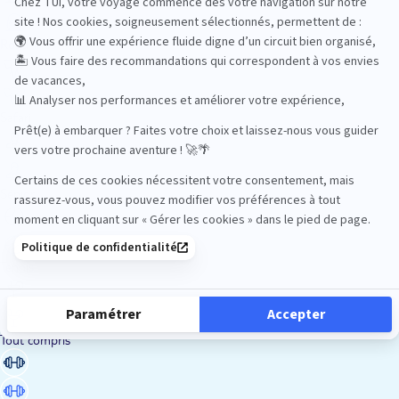
Road Trips
Safari
Sénior
Tennis
Tout compris