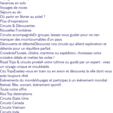
Vacances en solo
Voyages de noces
Séjours au ski
Où partir en février au soleil ?
Plus d'inspirations
Circuits & Découvertes
Nouvelles Frontières
Circuits accompagnés
En groupe, laissez-vous guider pour ne rien
manquer des incontournables d'un pays.
Découverte et détente
Découvrez nos circuits qui allient exploration et
détente pour un équilibre parfait.
Croisières
Fluviale, côtière, maritime ou expédition, choisissez votre
croisière idéale et mettez les voiles !
Road Trips & circuits privés
A votre rythme ou guidé par un expert : vivez
un voyage unique et inoubliable.
City Trips
Evadez-vous en train ou en avion et découvrez la ville dont vous
avez toujours rêvé.
Evènements du monde
Voyagez et participez à un évènement mondial :
festival, fête, concert, évènement sportif...
Toute notre offre
Nos Top destinations
Circuits Etats-Unis
Circuits Canada
Circuits Vietnam
Circuits Inde