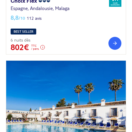
Choix
Flex
Espagne, Andalousie, Malaga
8,8
/10
112 avis
BEST SELLER
6 nuits dès
802€
TTC
/ pers.