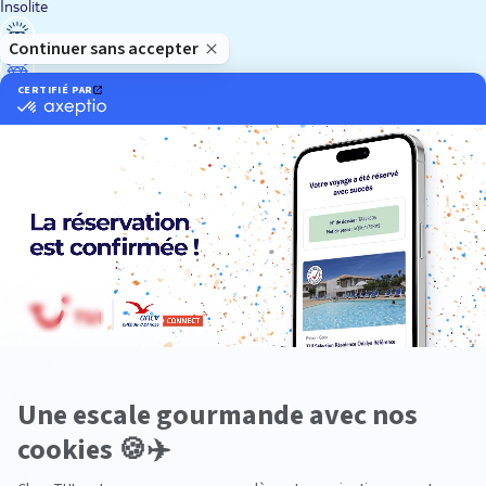
Insolite
Luxe
Nature
Neige
Plongée
Premium