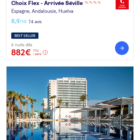
Choix Flex - Arrivée
Séville
Espagne, Andalousie, Huelva
8,9
/10
74 avis
BEST SELLER
6 nuits dès
882€
TTC
/ pers.