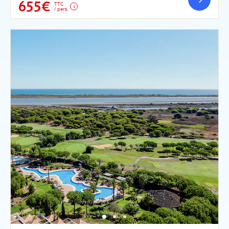
655€
TTC
/ pers.