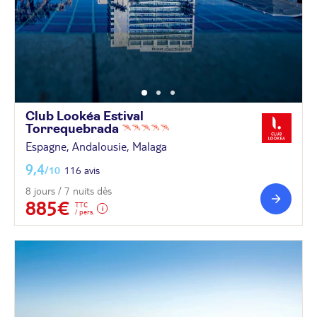
Club Lookéa Estival
Torrequebrada
Espagne, Andalousie, Malaga
9,4
/10
116 avis
8 jours / 7 nuits dès
885€
TTC
/ pers.