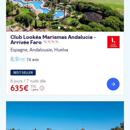
Club Lookéa Marismas Andalucia -
Arrivée
Faro
Espagne, Andalousie, Huelva
8,9
/10
74 avis
BEST SELLER
8 jours / 7 nuits dès
635€
TTC
/ pers.