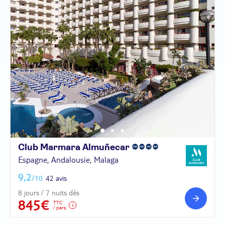
Club Marmara
Almuñecar
Espagne, Andalousie, Malaga
9,2
/10
42 avis
8 jours / 7 nuits dès
845€
TTC
/ pers.