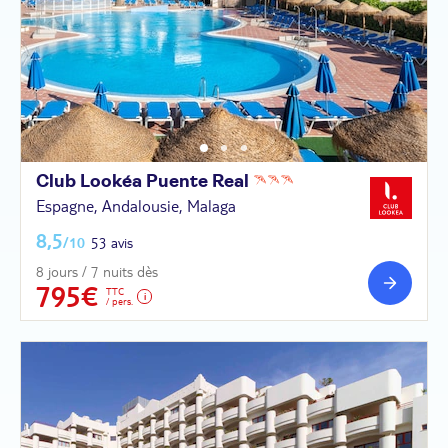
Club Lookéa Puente
Real
Espagne, Andalousie, Malaga
8,5
/10
53 avis
8 jours / 7 nuits dès
795€
TTC
/ pers.