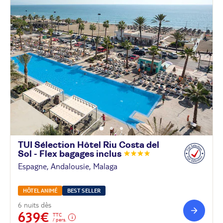
TUI Sélection Hôtel Riu Costa del
Sol - Flex bagages
inclus
Espagne, Andalousie, Malaga
HÔTEL ANIMÉ
BEST SELLER
6 nuits dès
639€
TTC
/ pers.