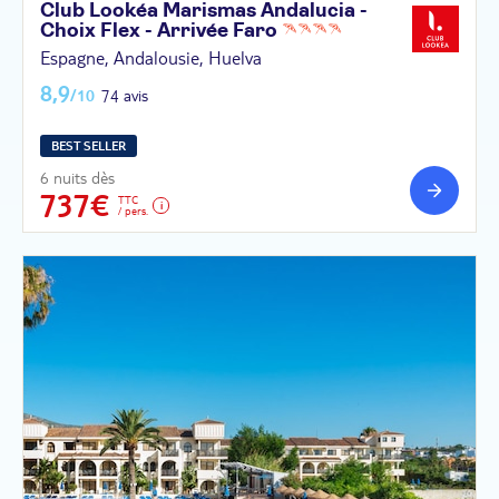
Club Lookéa Marismas Andalucia -
Choix Flex - Arrivée
Faro
Espagne, Andalousie, Huelva
8,9
/10
74 avis
BEST SELLER
6 nuits dès
737€
TTC
/ pers.