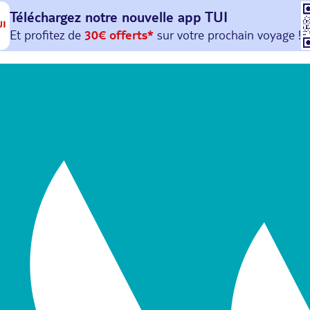
Téléchargez notre nouvelle
app TUI
Et profitez de
30€ offerts*
sur votre
prochain
voyage !
avec le code :
HAPPYAPP