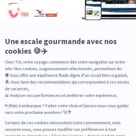
Dans les îles
Découverte
En couple
En famille
En solo