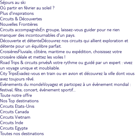
Séjours au ski
Où partir en février au soleil ?
Plus d'inspirations
Circuits & Découvertes
Nouvelles Frontières
Circuits accompagnés
En groupe, laissez-vous guider pour ne rien
manquer des incontournables d'un pays.
Découverte et détente
Découvrez nos circuits qui allient exploration et
détente pour un équilibre parfait.
Croisières
Fluviale, côtière, maritime ou expédition, choisissez votre
croisière idéale et mettez les voiles !
Road Trips & circuits privés
A votre rythme ou guidé par un expert : vivez
un voyage unique et inoubliable.
City Trips
Evadez-vous en train ou en avion et découvrez la ville dont vous
avez toujours rêvé.
Evènements du monde
Voyagez et participez à un évènement mondial :
festival, fête, concert, évènement sportif...
Toute notre offre
Nos Top destinations
Circuits Etats-Unis
Circuits Canada
Circuits Vietnam
Circuits Inde
Circuits Egypte
Toutes nos destinations