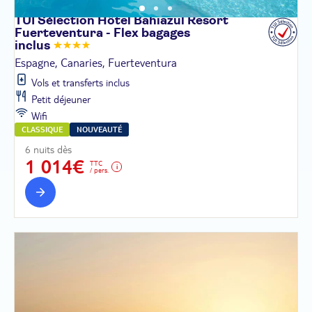
TUI Sélection Hôtel Bahiazul Resort
Fuerteventura - Flex bagages
inclus
Espagne, Canaries, Fuerteventura
Vols et transferts inclus
Petit déjeuner
Wifi
CLASSIQUE
NOUVEAUTÉ
6 nuits dès
1 014€
TTC
/ pers.