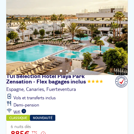
TUI Sélection Hôtel Playa Park
Zensation - Flex bagages
inclus
Espagne, Canaries, Fuerteventura
Vols et transferts inclus
Demi-pension
Wifi
CLASSIQUE
NOUVEAUTÉ
6 nuits dès
885€
TTC