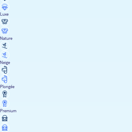
Luxe
Nature
Neige
Plongée
Premium