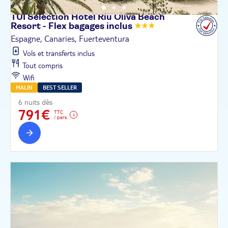
TUI Sélection Hôtel Riu Oliva Beach
Resort - Flex bagages
inclus
Espagne, Canaries, Fuerteventura
Vols et transferts inclus
Tout compris
Wifi
MALIN
BEST SELLER
6 nuits dès
791€
TTC
/ pers.