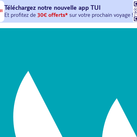
Téléchargez notre nouvelle
app TUI
Et profitez de
30€ offerts*
sur votre
prochain
voyage !
avec le code :
HAPPYAPP