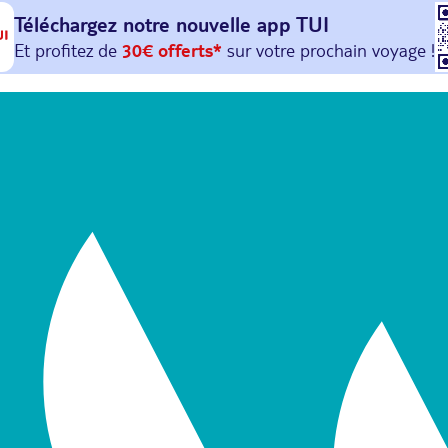
Téléchargez notre nouvelle
app TUI
Et profitez de
30€ offerts*
sur votre
prochain
voyage !
avec le code :
HAPPYAPP