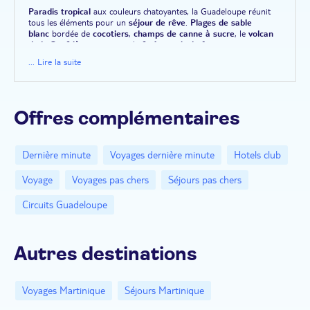
Paradis tropical
aux couleurs chatoyantes, la Guadeloupe réunit
tous les éléments pour un
séjour de rêve
.
Plages de sable
blanc
bordée de
cocotiers
,
champs de canne à sucre
, le
volcan
de la Soufrière
, ou encore la
forêt tropicale
forment
l'environnement naturel de la Guadeloupe. Ce territoire vous ravira
... Lire la suite
également par sa culture, que vous prendrez plaisir à découvrir à
travers sa gastronomie, ne manquez pas le
fameux blaff,
et ses
festivités. Car, à l'instar de nombreuses autres
terres des
Caraïbes
, la Guadeloupe possède un dynamisme auquel tous les
voyageurs succombent. Profitez des meilleures offres TUI pour
Offres complémentaires
vivre un véritable rêve entre vert et bleu.
Dernière minute
Voyages dernière minute
Hotels club
Voyage
Voyages pas chers
Séjours pas chers
Circuits Guadeloupe
Autres destinations
Voyages Martinique
Séjours Martinique