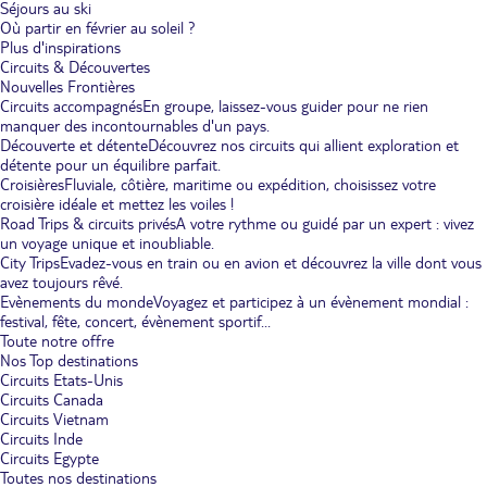
Séjours au ski
Où partir en février au soleil ?
Plus d'inspirations
Circuits & Découvertes
Nouvelles Frontières
Circuits accompagnés
En groupe, laissez-vous guider pour ne rien
manquer des incontournables d'un pays.
Découverte et détente
Découvrez nos circuits qui allient exploration et
détente pour un équilibre parfait.
Croisières
Fluviale, côtière, maritime ou expédition, choisissez votre
croisière idéale et mettez les voiles !
Road Trips & circuits privés
A votre rythme ou guidé par un expert : vivez
un voyage unique et inoubliable.
City Trips
Evadez-vous en train ou en avion et découvrez la ville dont vous
avez toujours rêvé.
Evènements du monde
Voyagez et participez à un évènement mondial :
festival, fête, concert, évènement sportif...
Toute notre offre
Nos Top destinations
Circuits Etats-Unis
Circuits Canada
Circuits Vietnam
Circuits Inde
Circuits Egypte
Toutes nos destinations