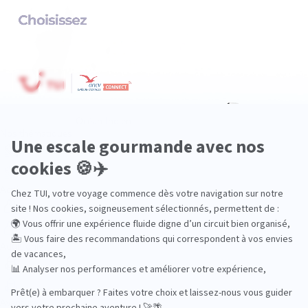
Océan Indien
Nos thématiques
Actif
Adult only
Aventure