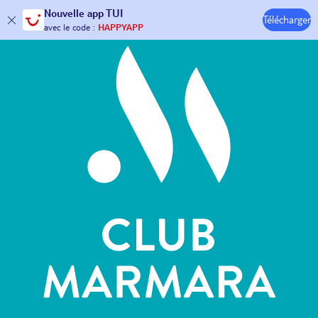
Hôtels & Clubs
Nouvelle
app TUI
Télécharger
30€ offerts*
sur votre
voyage !
avec le code :
HAPPYAPP