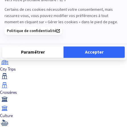
Bien-être
Circuits privés
City Trips
Croisières
Culture