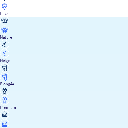
Luxe
Nature
Neige
Plongée
Premium