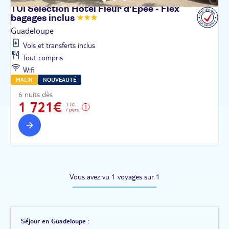
TUI Sélection Hôtel Fleur d'Épée - Flex
bagages
inclus
Guadeloupe
Vols et transferts inclus
Tout compris
Wifi
MALIN
NOUVEAUTÉ
6 nuits dès
1 721€
TTC
/ pers.
Vous avez vu 1 voyages sur 1
Séjour en Guadeloupe
: