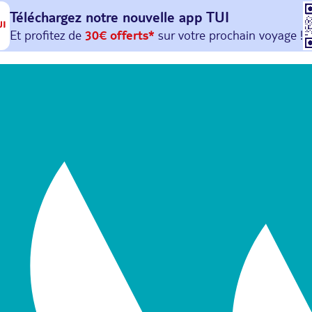
Téléchargez notre nouvelle
app TUI
Et profitez de
30€ offerts*
sur votre
prochain
voyage !
avec le code :
HAPPYAPP