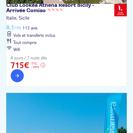
Club Lookéa Athena Resort Sicily -
Arrivée
Comiso
Italie, Sicile
8,1
/10
113 avis
Vols et transferts inclus
Tout compris
Wifi
8 jours / 7 nuits dès
715€
TTC
/ pers.