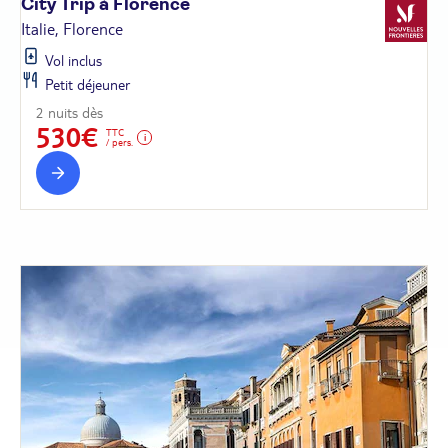
City Trip à
Florence
Italie, Florence
Vol inclus
Petit déjeuner
2 nuits dès
530€
TTC
/ pers.