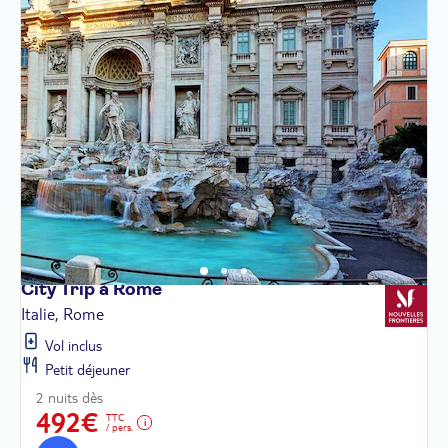
City Trip à
Rome
Italie, Rome
Vol inclus
Petit déjeuner
2 nuits dès
492€
TTC
/ pers.