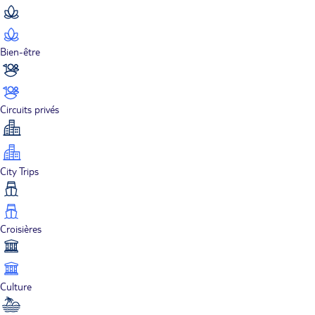
Bien-être
Circuits privés
City Trips
Croisières
Culture