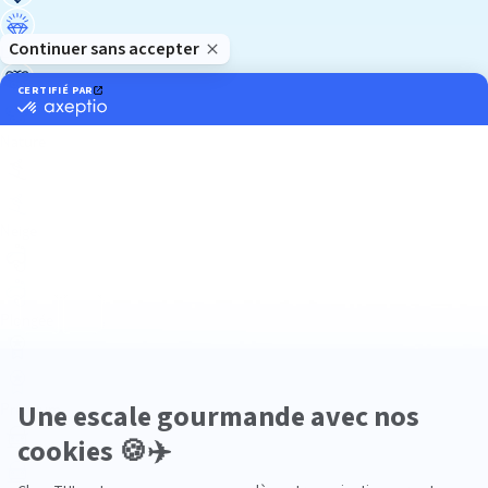
Luxe
Nature
Neige
Plongée
Premium