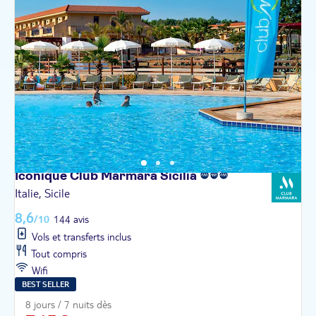
Iconique Club Marmara
Sicilia
Italie, Sicile
8,6
/10
144 avis
Vols et transferts inclus
Tout compris
Wifi
BEST SELLER
8 jours / 7 nuits dès