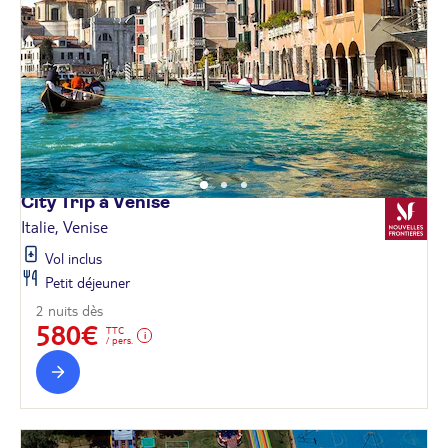
City Trip à
Venise
Italie, Venise
Vol inclus
Petit déjeuner
2 nuits dès
580€
TTC
/ pers.