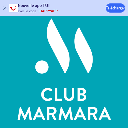
Hôtels & Clubs
Nouvelle
app TUI
Télécharger
30€ offerts*
sur votre
voyage !
avec le code :
HAPPYAPP