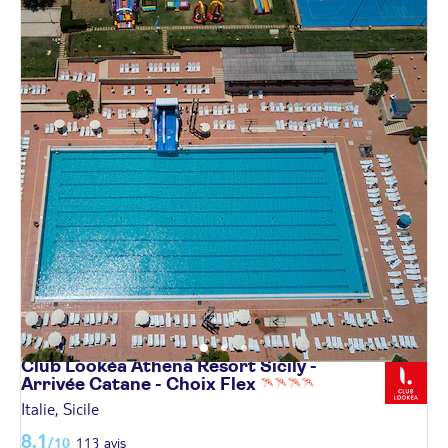
Club Lookéa Athena Resort Sicily -
Arrivée Catane - Choix
Flex
Italie, Sicile
8,1
/10
113 avis