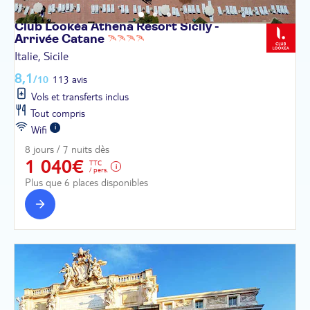
Club Lookéa Athena Resort Sicily -
Arrivée
Catane
Italie, Sicile
8,1
/10
113 avis
Vols et transferts inclus
Tout compris
Wifi
8 jours / 7 nuits dès
1 040€
TTC
/ pers.
Plus que 6 places disponibles