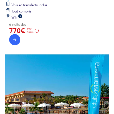
Vols et transferts inclus
Tout compris
Wifi
6 nuits dès
770€
TTC
/ pers.