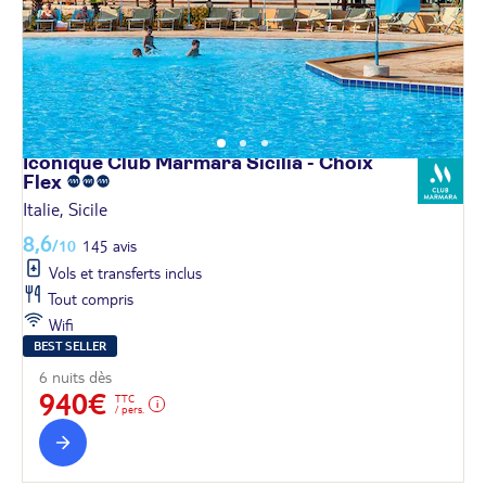
Iconique Club Marmara Sicilia - Choix
Flex
Italie, Sicile
8,6
/10
145 avis
Vols et transferts inclus
Tout compris
Wifi
BEST SELLER
6 nuits dès
940€
TTC
/ pers.