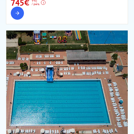
745€
TTC
/ pers.