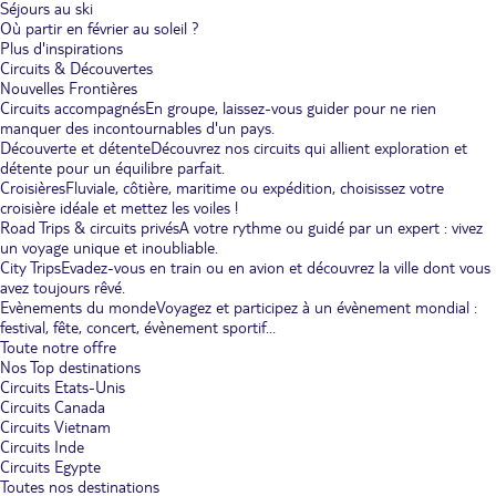
Séjours au ski
Où partir en février au soleil ?
Plus d'inspirations
Circuits & Découvertes
Nouvelles Frontières
Circuits accompagnés
En groupe, laissez-vous guider pour ne rien
manquer des incontournables d'un pays.
Découverte et détente
Découvrez nos circuits qui allient exploration et
détente pour un équilibre parfait.
Croisières
Fluviale, côtière, maritime ou expédition, choisissez votre
croisière idéale et mettez les voiles !
Road Trips & circuits privés
A votre rythme ou guidé par un expert : vivez
un voyage unique et inoubliable.
City Trips
Evadez-vous en train ou en avion et découvrez la ville dont vous
avez toujours rêvé.
Evènements du monde
Voyagez et participez à un évènement mondial :
festival, fête, concert, évènement sportif...
Toute notre offre
Nos Top destinations
Circuits Etats-Unis
Circuits Canada
Circuits Vietnam
Circuits Inde
Circuits Egypte
Toutes nos destinations