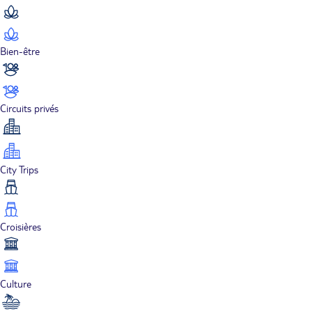
Bien-être
Circuits privés
City Trips
Croisières
Culture