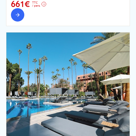
661€
TTC
/ pers.