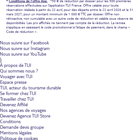
*
Conditions de l'offre App
: *30 € de réduction par dossier pour les 500 premières
réservations effectuées sur l'application TUI France. Offre valable pour toute
réservation réalisée à partir du 22 avril, pour des départs entre le 22 avril 2026 et le 31
mars 2027, pour un montant minimum de 1 000 € TTC par dossier. Offre non
rétroactive, non cumulable avec un autre code de réduction et valable sous réserve de
disponibilités. Les prix affichés ne tiennent pas compte de la réduction. La remise
s'applique en saisissant le code promotionnel à l'étape de paiement, dans le champ «
Code de réduction ».
Nous suivre sur Facebook
Nous suivre sur Instagram
Nous suivre sur YouTube
}
À propos de TUI
Qui sommes nous ?
Voyager avec TUI
Espace presse
TUI, acteur du tourisme durable
Se former chez TUI
Travailler chez TUI
Devenez Affilié
Nos agences de voyages
Devenez Agence TUI Store
Conditions
Demande devis groupe
Mentions légales
Politique de cookies