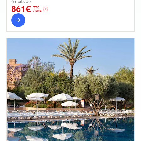
6 nuits dès
861€
TTC
/ pers.