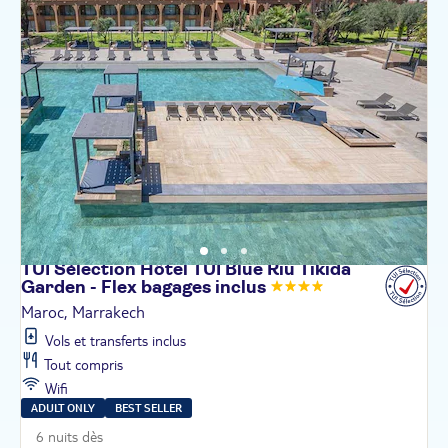
TUI Sélection Hôtel TUI Blue Riu Tikida
Garden - Flex bagages
inclus
Maroc, Marrakech
Vols et transferts inclus
Tout compris
Wifi
ADULT ONLY
BEST SELLER
6 nuits dès