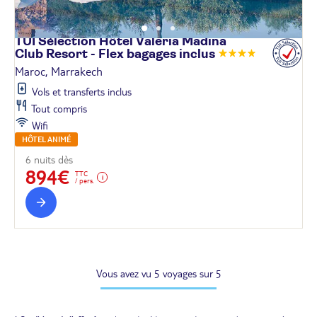
TUI Sélection Hôtel Valeria Madina
Club Resort - Flex bagages
inclus
Maroc, Marrakech
Vols et transferts inclus
Tout compris
Wifi
HÔTEL ANIMÉ
6 nuits dès
894€
TTC
/ pers.
Vous avez vu 5 voyages sur 5