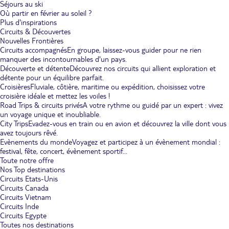
Séjours au ski
Où partir en février au soleil ?
Plus d'inspirations
Circuits & Découvertes
Nouvelles Frontières
Circuits accompagnés
En groupe, laissez-vous guider pour ne rien
manquer des incontournables d'un pays.
Découverte et détente
Découvrez nos circuits qui allient exploration et
détente pour un équilibre parfait.
Croisières
Fluviale, côtière, maritime ou expédition, choisissez votre
croisière idéale et mettez les voiles !
Road Trips & circuits privés
A votre rythme ou guidé par un expert : vivez
un voyage unique et inoubliable.
City Trips
Evadez-vous en train ou en avion et découvrez la ville dont vous
avez toujours rêvé.
Evènements du monde
Voyagez et participez à un évènement mondial :
festival, fête, concert, évènement sportif...
Toute notre offre
Nos Top destinations
Circuits Etats-Unis
Circuits Canada
Circuits Vietnam
Circuits Inde
Circuits Egypte
Toutes nos destinations