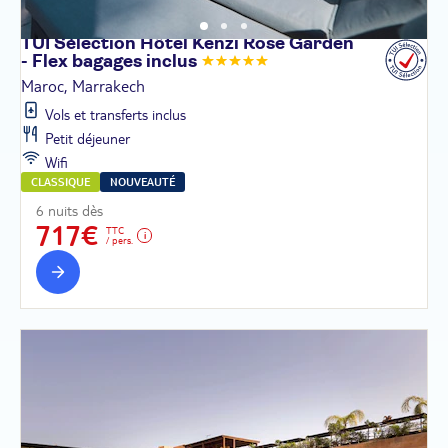
TUI Sélection Hôtel Kenzi Rose Garden
- Flex bagages
inclus
Maroc, Marrakech
Vols et transferts inclus
Petit déjeuner
Wifi
CLASSIQUE
NOUVEAUTÉ
6 nuits dès
717€
TTC
/ pers.