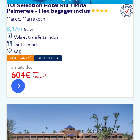
TUI Sélection Hôtel Riu Tikida
Palmeraie - Flex bagages
inclus
Maroc, Marrakech
8,1
/10
6 avis
Vols et transferts inclus
Tout compris
Wifi
HÔTEL ANIMÉ
BEST SELLER
6 nuits dès
604€
TTC
/ pers.