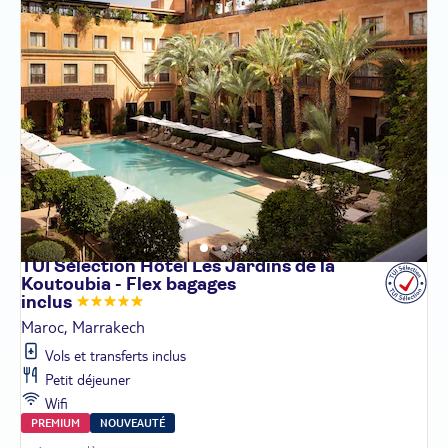
TUI Sélection Hôtel Les Jardins de la
Koutoubia - Flex bagages
inclus
Maroc, Marrakech
Vols et transferts inclus
Petit déjeuner
Wifi
PREMIUM
NOUVEAUTÉ