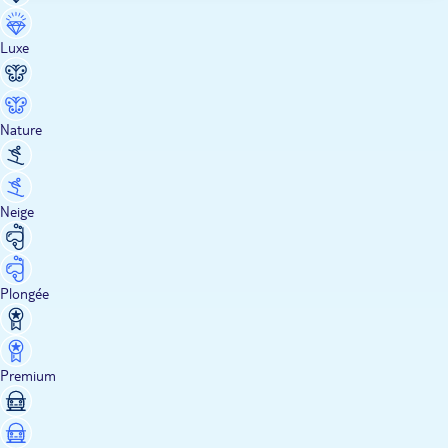
Luxe
Nature
Neige
Plongée
Premium