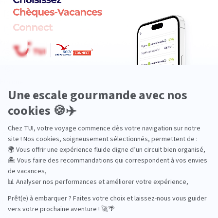
En train
Entre amis
Ethique
Golf
Hôtel de charme
Insolite