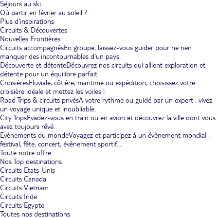
Séjours au ski
Où partir en février au soleil ?
Plus d'inspirations
Circuits & Découvertes
Nouvelles Frontières
Circuits accompagnés
En groupe, laissez-vous guider pour ne rien
manquer des incontournables d'un pays.
Découverte et détente
Découvrez nos circuits qui allient exploration et
détente pour un équilibre parfait.
Croisières
Fluviale, côtière, maritime ou expédition, choisissez votre
croisière idéale et mettez les voiles !
Road Trips & circuits privés
A votre rythme ou guidé par un expert : vivez
un voyage unique et inoubliable.
City Trips
Evadez-vous en train ou en avion et découvrez la ville dont vous
avez toujours rêvé.
Evènements du monde
Voyagez et participez à un évènement mondial :
festival, fête, concert, évènement sportif...
Toute notre offre
Nos Top destinations
Circuits Etats-Unis
Circuits Canada
Circuits Vietnam
Circuits Inde
Circuits Egypte
Toutes nos destinations