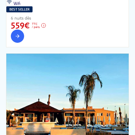
Wifi
BEST SELLER
6 nuits dès
559€
TTC
/ pers.