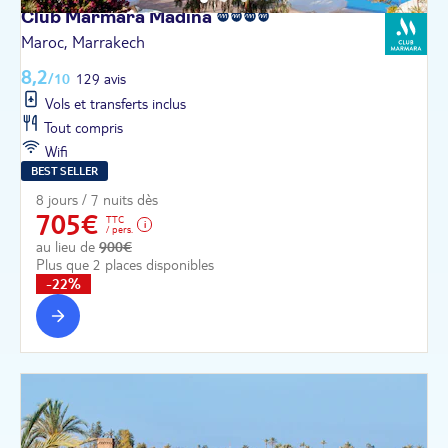
Club Marmara
Madina
Maroc, Marrakech
8,2
/10
129 avis
Vols et transferts inclus
Tout compris
Wifi
BEST SELLER
8 jours / 7 nuits dès
705€
TTC
/ pers.
au lieu de
900€
Plus que 2 places disponibles
-22%