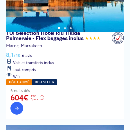
TUI Sélection Hôtel Riu Tikida
Palmeraie - Flex bagages
inclus
Maroc, Marrakech
8,1
/10
6 avis
Vols et transferts inclus
Tout compris
Wifi
HÔTEL ANIMÉ
BEST SELLER
6 nuits dès
604€
TTC
/ pers.