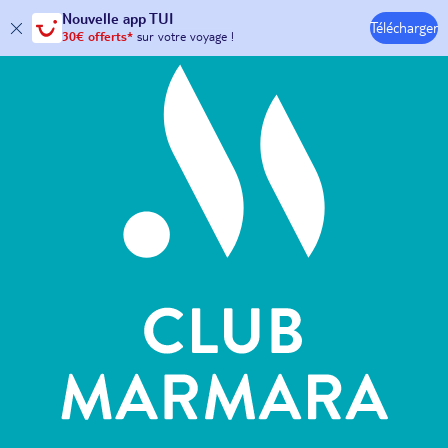
Hôtels & Clubs
Nouvelle
app TUI
Télécharger
30€ offerts*
sur votre
voyage !
avec le code :
HAPPYAPP