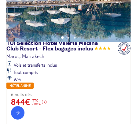
TUI Sélection Hôtel Valeria Madina
Club Resort - Flex bagages
inclus
Maroc, Marrakech
Vols et transferts inclus
Tout compris
Wifi
HÔTEL ANIMÉ
6 nuits dès
844€
TTC
/ pers.