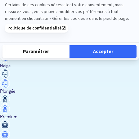
Luxe
Nature
Neige
Plongée
Premium