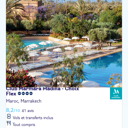
Club Marmara Madina - Choix
Flex
Maroc, Marrakech
8,2
/10
41 avis
Vols et transferts inclus
Tout compris