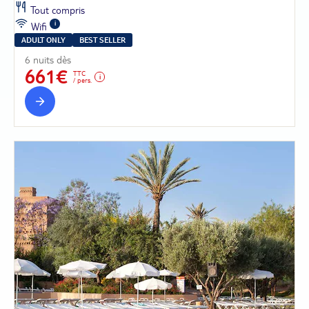
Tout compris
Wifi
ADULT ONLY
BEST SELLER
6 nuits dès
661€
TTC
/ pers.