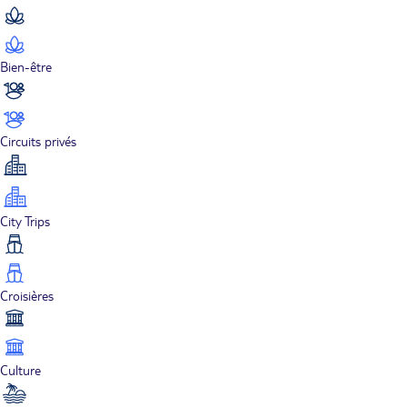
Bien-être
Circuits privés
City Trips
Croisières
Culture