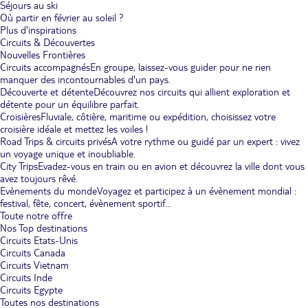
Séjours au ski
Où partir en février au soleil ?
Plus d'inspirations
Circuits & Découvertes
Nouvelles Frontières
Circuits accompagnés
En groupe, laissez-vous guider pour ne rien
manquer des incontournables d'un pays.
Découverte et détente
Découvrez nos circuits qui allient exploration et
détente pour un équilibre parfait.
Croisières
Fluviale, côtière, maritime ou expédition, choisissez votre
croisière idéale et mettez les voiles !
Road Trips & circuits privés
A votre rythme ou guidé par un expert : vivez
un voyage unique et inoubliable.
City Trips
Evadez-vous en train ou en avion et découvrez la ville dont vous
avez toujours rêvé.
Evènements du monde
Voyagez et participez à un évènement mondial :
festival, fête, concert, évènement sportif...
Toute notre offre
Nos Top destinations
Circuits Etats-Unis
Circuits Canada
Circuits Vietnam
Circuits Inde
Circuits Egypte
Toutes nos destinations