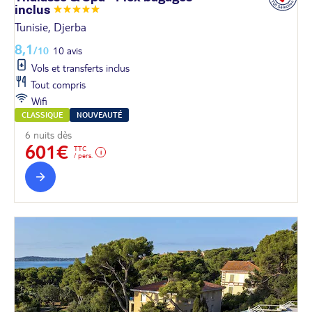
inclus
Tunisie, Djerba
8,1
/10
10 avis
Vols et transferts inclus
Tout compris
Wifi
CLASSIQUE
NOUVEAUTÉ
6 nuits dès
601€
TTC
/ pers.