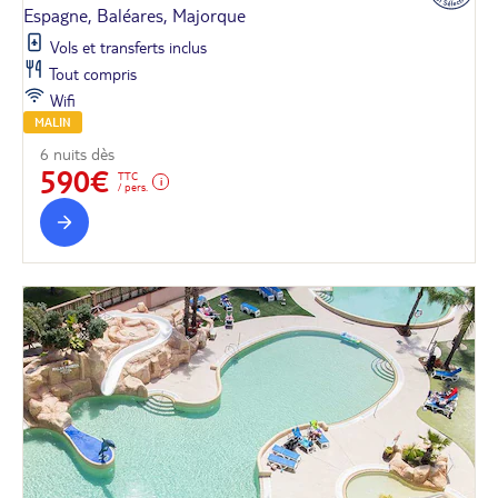
Espagne, Baléares, Majorque
Vols et transferts inclus
Tout compris
Wifi
MALIN
6 nuits dès
590€
TTC
/ pers.