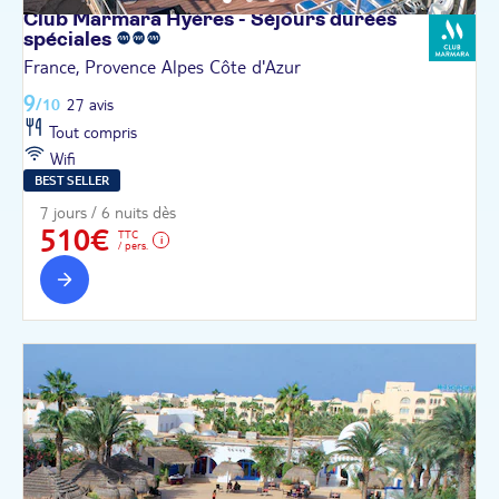
Club Marmara Hyères - Séjours durées
spéciales
France, Provence Alpes Côte d'Azur
9
/10
27 avis
Tout compris
Wifi
BEST SELLER
7 jours / 6 nuits dès
510€
TTC
/ pers.