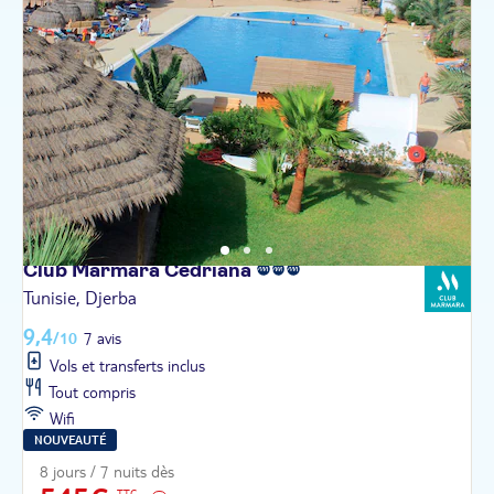
Club Marmara
Cedriana
Tunisie, Djerba
9,4
/10
7 avis
Vols et transferts inclus
Tout compris
Wifi
NOUVEAUTÉ
8 jours / 7 nuits dès
TTC