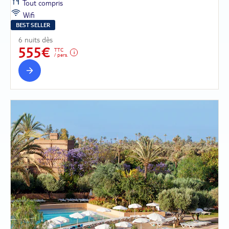
Tout compris
Wifi
BEST SELLER
6 nuits dès
555€
TTC
/ pers.