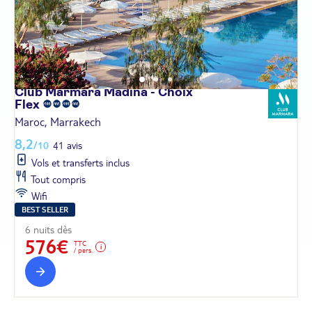
Club Marmara Madina - Choix
Flex
Maroc, Marrakech
8,2
/10
41 avis
Vols et transferts inclus
Tout compris
Wifi
BEST SELLER
6 nuits dès
576€
TTC
/ pers.