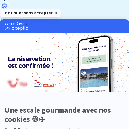
Luxe
Nature
Neige
Plongée
Premium