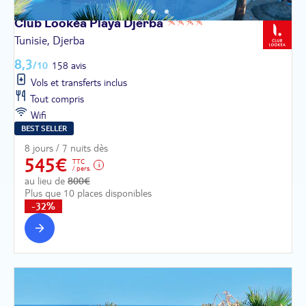
Club Lookéa Playa
Djerba
Tunisie, Djerba
8,3
/10
158 avis
Vols et transferts inclus
Tout compris
Wifi
BEST SELLER
8 jours / 7 nuits dès
545€
TTC
/ pers.
au lieu de
800€
Plus que 10 places disponibles
-32%