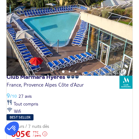
Club Marmara
Hyères
France, Provence Alpes Côte d'Azur
9
/10
27 avis
Tout compris
Wifi
BEST SELLER
8 jours / 7 nuits dès
605€
TTC
/ pers.