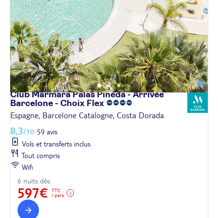
Club Marmara Palas Pineda - Arrivée
Barcelone - Choix
Flex
Espagne, Barcelone Catalogne, Costa Dorada
8,3
/10
59 avis
Vols et transferts inclus
Tout compris
Wifi
6 nuits dès
597€
TTC
/ pers.