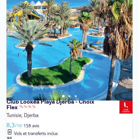
Club Lookéa Playa Djerba - Choix
Flex
Tunisie, Djerba
8,3
/10
158 avis
Vols et transferts inclus