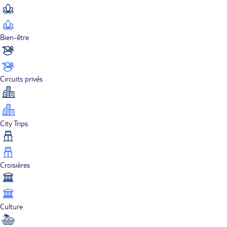
Bien-être
Circuits privés
City Trips
Croisières
Culture