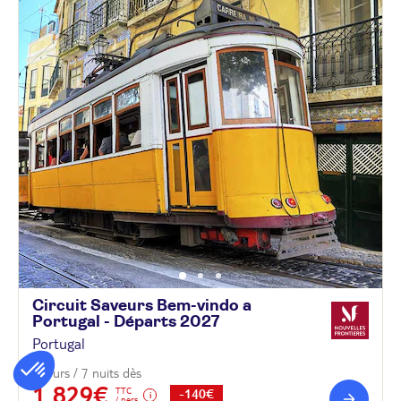
Circuit Saveurs Bem-vindo a
Portugal - Départs
2027
Portugal
8 jours / 7 nuits dès
1 829€
TTC
-140€
/ pers.