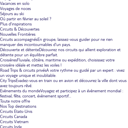
Vacances en solo
Voyages de noces
Séjours au ski
Où partir en février au soleil ?
Plus d'inspirations
Circuits & Découvertes
Nouvelles Frontières
Circuits accompagnés
En groupe, laissez-vous guider pour ne rien
manquer des incontournables d'un pays.
Découverte et détente
Découvrez nos circuits qui allient exploration et
détente pour un équilibre parfait.
Croisières
Fluviale, côtière, maritime ou expédition, choisissez votre
croisière idéale et mettez les voiles !
Road Trips & circuits privés
A votre rythme ou guidé par un expert : vivez
un voyage unique et inoubliable.
City Trips
Evadez-vous en train ou en avion et découvrez la ville dont vous
avez toujours rêvé.
Evènements du monde
Voyagez et participez à un évènement mondial :
festival, fête, concert, évènement sportif...
Toute notre offre
Nos Top destinations
Circuits Etats-Unis
Circuits Canada
Circuits Vietnam
Circuits Inde