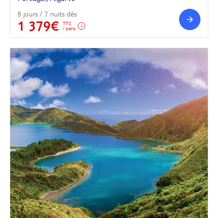
8 jours / 7 nuits dès
1 379€
TTC
/ pers.