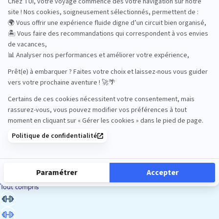
Road Trips
Safari
Sénior
Tennis
Tout compris