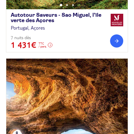
Autotour Saveurs - Sao Miguel, l'île
verte des
Açores
Portugal, Açores
7 nuits dès
1 431€
TTC
/ pers.