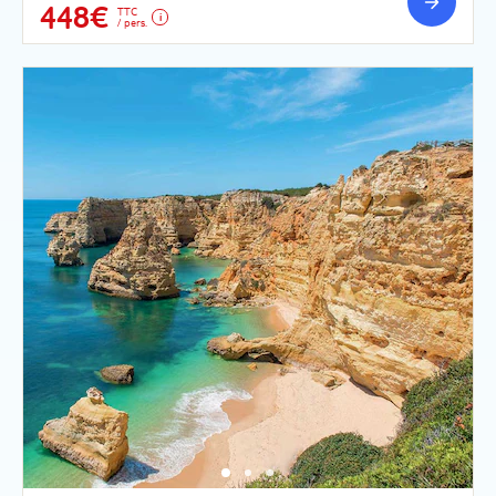
448€
TTC
/ pers.