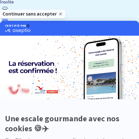
Insolite
Luxe
Nature
Neige
Plongée
Premium