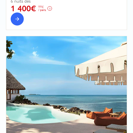
6 nuits dès
1 400€
TTC
/ pers.