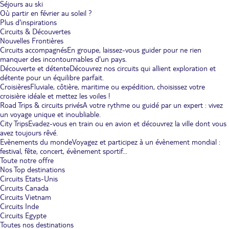
Séjours au ski
Où partir en février au soleil ?
Plus d'inspirations
Circuits & Découvertes
Nouvelles Frontières
Circuits accompagnés
En groupe, laissez-vous guider pour ne rien
manquer des incontournables d'un pays.
Découverte et détente
Découvrez nos circuits qui allient exploration et
détente pour un équilibre parfait.
Croisières
Fluviale, côtière, maritime ou expédition, choisissez votre
croisière idéale et mettez les voiles !
Road Trips & circuits privés
A votre rythme ou guidé par un expert : vivez
un voyage unique et inoubliable.
City Trips
Evadez-vous en train ou en avion et découvrez la ville dont vous
avez toujours rêvé.
Evènements du monde
Voyagez et participez à un évènement mondial :
festival, fête, concert, évènement sportif...
Toute notre offre
Nos Top destinations
Circuits Etats-Unis
Circuits Canada
Circuits Vietnam
Circuits Inde
Circuits Egypte
Toutes nos destinations