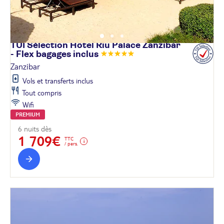
TUI Sélection Hôtel Riu Palace Zanzibar
- Flex bagages
inclus
Zanzibar
Vols et transferts inclus
Tout compris
Wifi
PREMIUM
6 nuits dès
1 709€
TTC
/ pers.