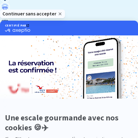
Luxe
Nature
Neige
Plongée
Premium