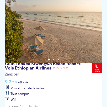
Club Lookéa Kiwengwa Beach Resort -
Vols Ethiopian
Airlines
Zanzibar
9,2
/10
69 avis
Vols et transferts inclus
Tout compris
Wifi
9 jours / 7 nuits dès