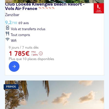
Club Lookéa Kiwengwa Beach Resort -
Vols Air
France
Zanzibar
9,2
/10
69 avis
Vols et transferts inclus
Tout compris
Wifi
9 jours / 7 nuits dès
1 785€
TTC
/ pers.
Plus que 10 places disponibles
PRIMOS