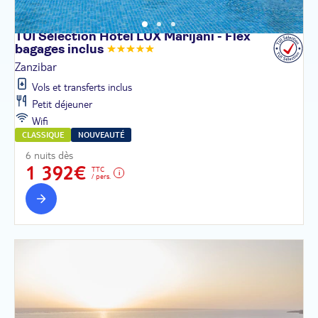
TUI Sélection Hôtel LUX Marijani - Flex
bagages
inclus
Zanzibar
Vols et transferts inclus
Petit déjeuner
Wifi
CLASSIQUE
NOUVEAUTÉ
6 nuits dès
1 392€
TTC
/ pers.