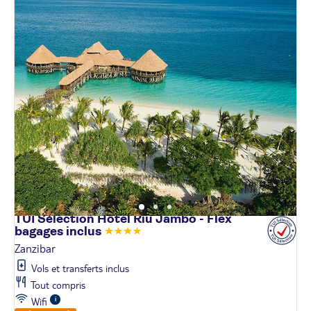
TUI Sélection Hôtel Riu Jambo - Flex
bagages
inclus
Zanzibar
Vols et transferts inclus
Tout compris
Wifi