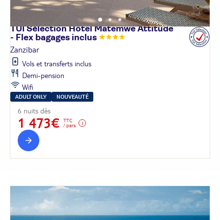
TUI Sélection Hôtel Matemwe Attitude
- Flex bagages
inclus
Zanzibar
Vols et transferts inclus
Demi-pension
Wifi
ADULT ONLY
NOUVEAUTÉ
6 nuits dès
1 473€
TTC
/ pers.