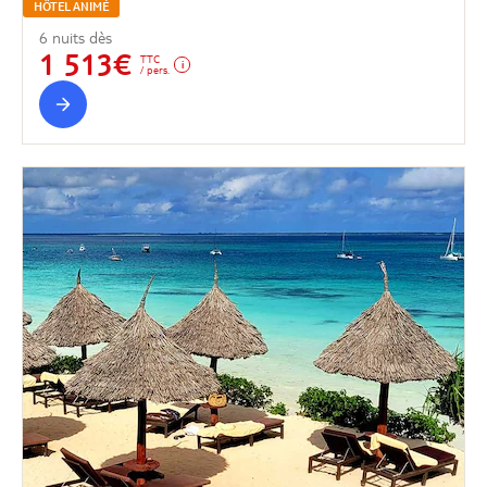
HÔTEL ANIMÉ
6 nuits dès
1 513€
TTC
/ pers.