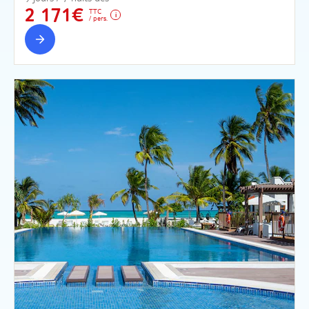
2 171€
TTC
/ pers.