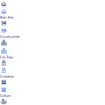
Bien-être
Circuits privés
City Trips
Croisières
Culture