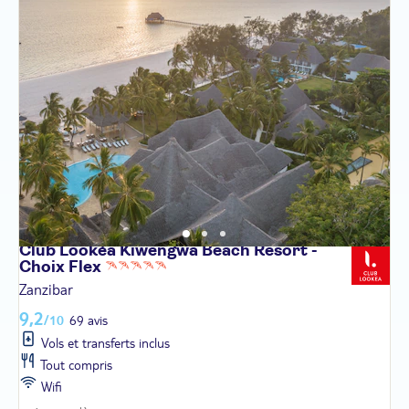
Club Lookéa Kiwengwa Beach Resort -
Choix
Flex
Zanzibar
9,2
/10
69 avis
Vols et transferts inclus
Tout compris
Wifi