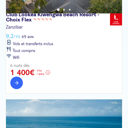
Club Lookéa Kiwengwa Beach Resort -
Choix
Flex
Zanzibar
9,2
/10
69 avis
Vols et transferts inclus
Tout compris
Wifi
6 nuits dès
1 400€
TTC
/ pers.