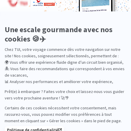
Luxe
Nature
Neige
Plongée
Premium