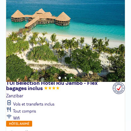
TUI Sélection Hôtel Riu Jambo - Flex
bagages
inclus
Zanzibar
Vols et transferts inclus
Tout compris
Wifi
HÔTEL ANIMÉ