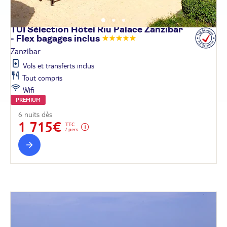
TUI Sélection Hôtel Riu Palace Zanzibar
- Flex bagages
inclus
Zanzibar
Vols et transferts inclus
Tout compris
Wifi
PREMIUM
6 nuits dès
1 715€
TTC
/ pers.