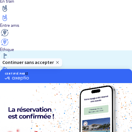
En train
Entre amis
Ethique
Golf
Hôtel de charme
Insolite