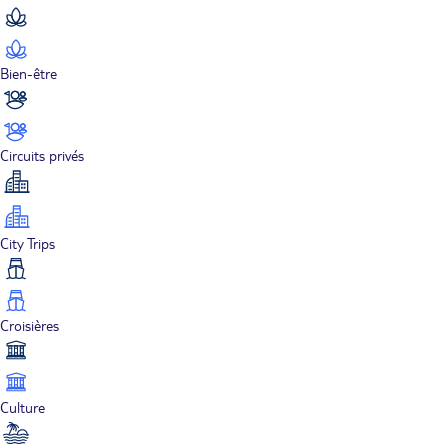
Bien-être
Circuits privés
City Trips
Croisières
Culture