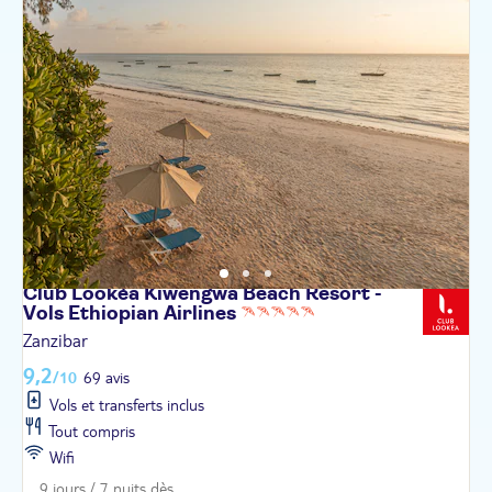
Club Lookéa Kiwengwa Beach Resort -
Vols Ethiopian
Airlines
Zanzibar
9,2
/10
69 avis
Vols et transferts inclus
Tout compris
Wifi
9 jours / 7 nuits dès