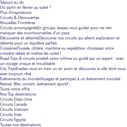
Séjours au ski
Où partir en février au soleil ?
Plus d'inspirations
Circuits & Découvertes
Nouvelles Frontières
Circuits accompagnés
En groupe, laissez-vous guider pour ne rien
manquer des incontournables d'un pays.
Découverte et détente
Découvrez nos circuits qui allient exploration et
détente pour un équilibre parfait.
Croisières
Fluviale, côtière, maritime ou expédition, choisissez votre
croisière idéale et mettez les voiles !
Road Trips & circuits privés
A votre rythme ou guidé par un expert : vivez
un voyage unique et inoubliable.
City Trips
Evadez-vous en train ou en avion et découvrez la ville dont vous
avez toujours rêvé.
Evènements du monde
Voyagez et participez à un évènement mondial :
festival, fête, concert, évènement sportif...
Toute notre offre
Nos Top destinations
Circuits Etats-Unis
Circuits Canada
Circuits Vietnam
Circuits Inde
Circuits Egypte
Toutes nos destinations