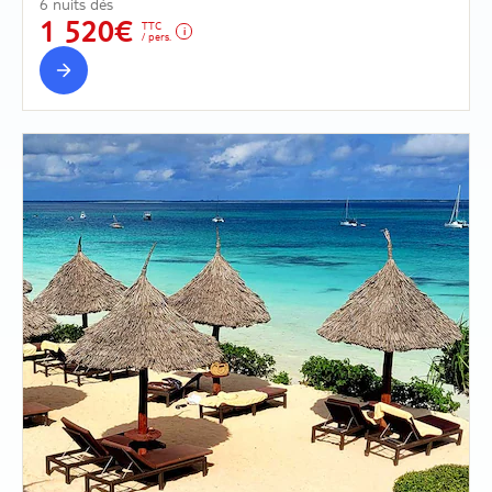
6 nuits dès
1 520€
TTC
/ pers.