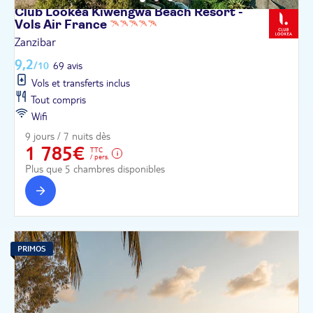
Club Lookéa Kiwengwa Beach Resort -
Vols Air
France
Zanzibar
9,2
/10
69 avis
Vols et transferts inclus
Tout compris
Wifi
9 jours / 7 nuits dès
1 785€
TTC
/ pers.
Plus que 5 chambres disponibles
PRIMOS