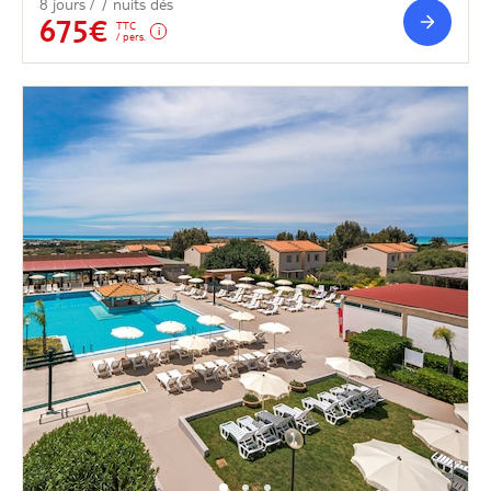
8 jours / 7 nuits dès
675€
TTC
/ pers.