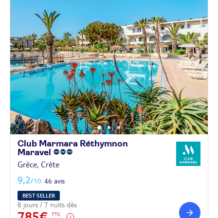
Club Marmara Réthymnon
Maravel
Grèce, Crète
9,2
/10
46 avis
BEST SELLER
8 jours / 7 nuits dès
785€
TTC