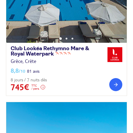
Club Lookéa Rethymno Mare &
Royal
Waterpark
Grèce, Crète
8,8
/10
81 avis
8 jours / 7 nuits dès
745€
TTC
/ pers.