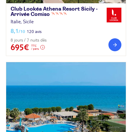
Club Lookéa Athena Resort Sicily -
Arrivée
Comiso
Italie, Sicile
8,1
/10
120 avis
8 jours / 7 nuits dès
695€
TTC
/ pers.