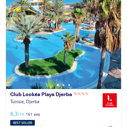
Club Lookéa Playa
Djerba
Tunisie, Djerba
8,3
/10
161 avis
BEST SELLER