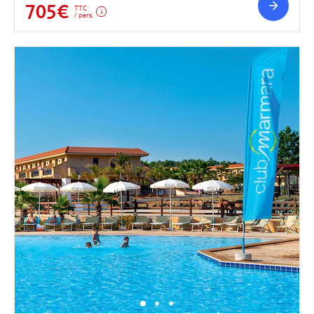
705€
TTC
/ pers.