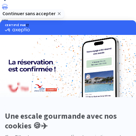
Luxe
Nature
Neige
Plongée
Premium