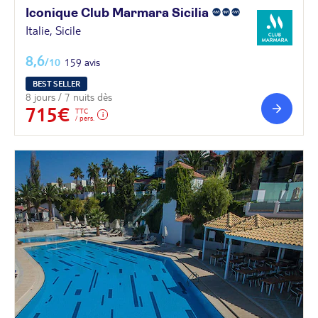
Iconique Club Marmara
Sicilia
Italie, Sicile
8,6
/10
159 avis
BEST SELLER
8 jours / 7 nuits dès
715€
TTC
/ pers.