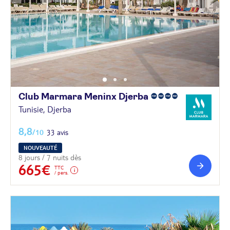
Club Marmara Meninx
Djerba
Tunisie, Djerba
8,8
/10
33 avis
NOUVEAUTÉ
8 jours / 7 nuits dès
665€
TTC
/ pers.