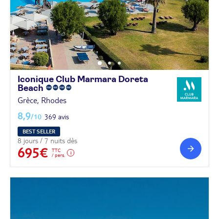
Iconique Club Marmara Doreta
Beach
Grèce, Rhodes
8,9
/10
369 avis
BEST SELLER
8 jours / 7 nuits dès
695€
TTC
/ pers.