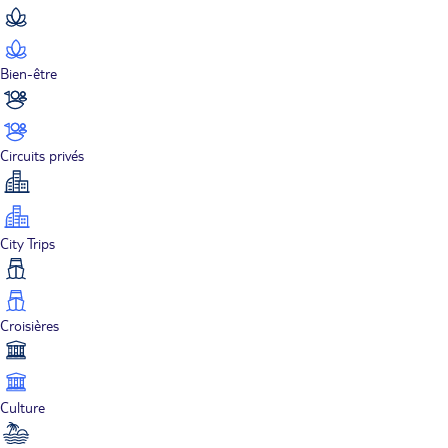
Bien-être
Circuits privés
City Trips
Croisières
Culture