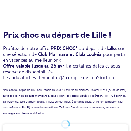
Prix choc au départ de Lille !
Profitez de notre offre
PRIX CHOC*
au départ de
Lille
, sur
une sélection de
Club Marmara et Club Lookéa
pour partir
en vacances au meilleur prix !
Offre valable jusqu'au 26 avril
, à certaines dates et sous
réserve de disponibilités.
Les prix affichés tiennent déjà compte de la réduction.
*Prix Choc au départ de Lille, offre valable du jeudi 23 avril 9h au dimanche 26 avril 23h59 (heure de Paris)
sur la sélection de produits mentionnée, dans la limite des stocks alloués à l’opération. Prix TTC à partir de,
par personne, base chambre double, 7 nuits en tout inclus, à certaines dates. Offre non cumulable (sauf
avec la Garantie Plan B) et soumise à conditions. Tarif hors frais de service et assurances, les taxes et
surcharges soumises à modification.