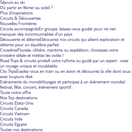
Séjours au ski
Où partir en février au soleil ?
Plus d'inspirations
Circuits & Découvertes
Nouvelles Frontières
Circuits accompagnés
En groupe, laissez-vous guider pour ne rien
manquer des incontournables d'un pays.
Découverte et détente
Découvrez nos circuits qui allient exploration et
détente pour un équilibre parfait.
Croisières
Fluviale, côtière, maritime ou expédition, choisissez votre
croisière idéale et mettez les voiles !
Road Trips & circuits privés
A votre rythme ou guidé par un expert : vivez
un voyage unique et inoubliable.
City Trips
Evadez-vous en train ou en avion et découvrez la ville dont vous
avez toujours rêvé.
Evènements du monde
Voyagez et participez à un évènement mondial :
festival, fête, concert, évènement sportif...
Toute notre offre
Nos Top destinations
Circuits Etats-Unis
Circuits Canada
Circuits Vietnam
Circuits Inde
Circuits Egypte
Toutes nos destinations