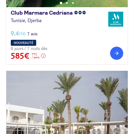
Club Marmara
Cedriana
Tunisie, Djerba
9,4
/10
7 avis
NOUVEAUTÉ
8 jours / 7 nuits dès
585€
TTC
/ pers.