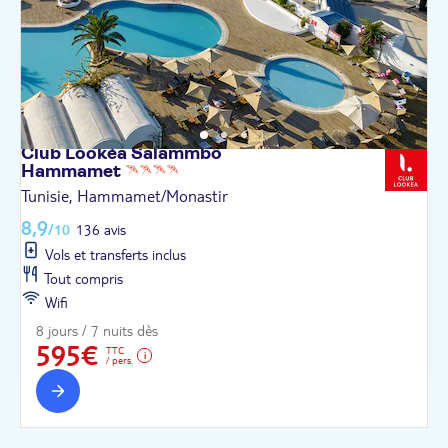
Club Lookéa Salammbô
Hammamet
Tunisie, Hammamet/Monastir
8,9
/10
136 avis
Vols et transferts inclus
Tout compris
Wifi
8 jours / 7 nuits dès
595€
TTC
/ pers.