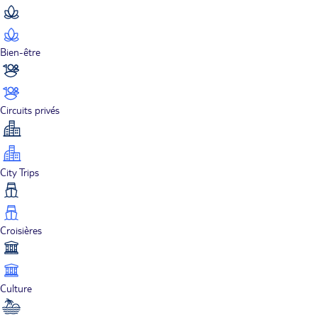
Bien-être
Circuits privés
City Trips
Croisières
Culture