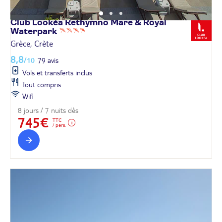
Club Lookéa Rethymno Mare & Royal
Waterpark
Grèce, Crète
8,8
/10
79 avis
Vols et transferts inclus
Tout compris
Wifi
8 jours / 7 nuits dès
745€
TTC
/ pers.