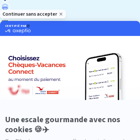
Luxe
Nature
Neige
Plongée
Premium