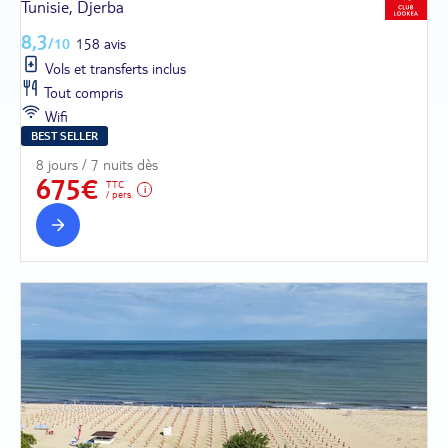
Tunisie, Djerba
8,3
/10
158 avis
Vols et transferts inclus
Tout compris
Wifi
BEST SELLER
8 jours / 7 nuits dès
675€
TTC
/ pers.