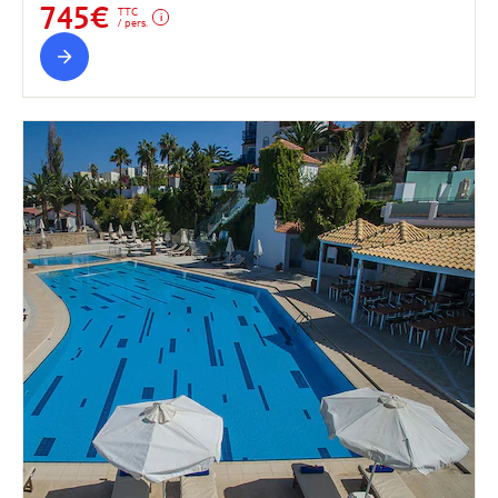
745€
TTC
/ pers.