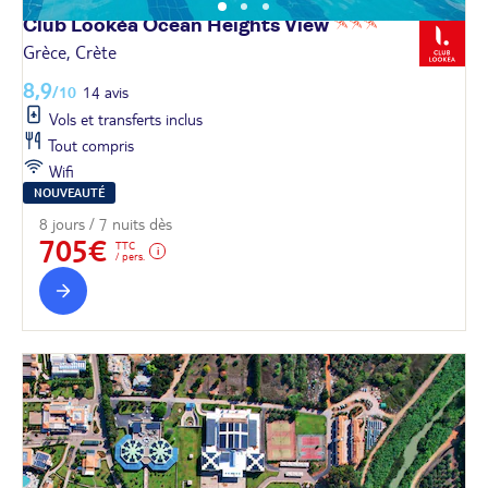
Club Lookéa Ocean Heights
View
Grèce, Crète
8,9
/10
14 avis
Vols et transferts inclus
Tout compris
Wifi
NOUVEAUTÉ
8 jours / 7 nuits dès
705€
TTC
/ pers.