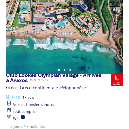
Club Lookéa Olympian Village - Arrivée
à
Araxos
Grèce, Grèce continentale, Péloponnèse
8,7
/10
37 avis
Vols et transferts inclus
Tout compris
Wifi
8 jours / 7 nuits dès