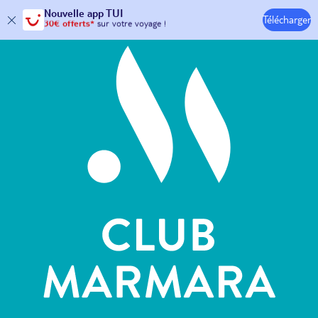
Hôtels & Clubs
Nouvelle
app TUI
Télécharger
30€ offerts*
sur votre
voyage !
avec le code :
HAPPYAPP