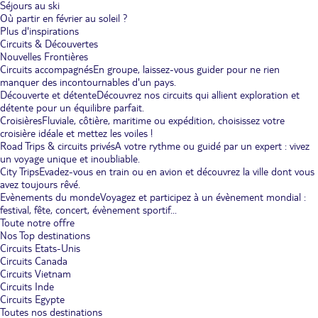
Séjours au ski
Où partir en février au soleil ?
Plus d'inspirations
Circuits & Découvertes
Nouvelles Frontières
Circuits accompagnés
En groupe, laissez-vous guider pour ne rien
manquer des incontournables d'un pays.
Découverte et détente
Découvrez nos circuits qui allient exploration et
détente pour un équilibre parfait.
Croisières
Fluviale, côtière, maritime ou expédition, choisissez votre
croisière idéale et mettez les voiles !
Road Trips & circuits privés
A votre rythme ou guidé par un expert : vivez
un voyage unique et inoubliable.
City Trips
Evadez-vous en train ou en avion et découvrez la ville dont vous
avez toujours rêvé.
Evènements du monde
Voyagez et participez à un évènement mondial :
festival, fête, concert, évènement sportif...
Toute notre offre
Nos Top destinations
Circuits Etats-Unis
Circuits Canada
Circuits Vietnam
Circuits Inde
Circuits Egypte
Toutes nos destinations