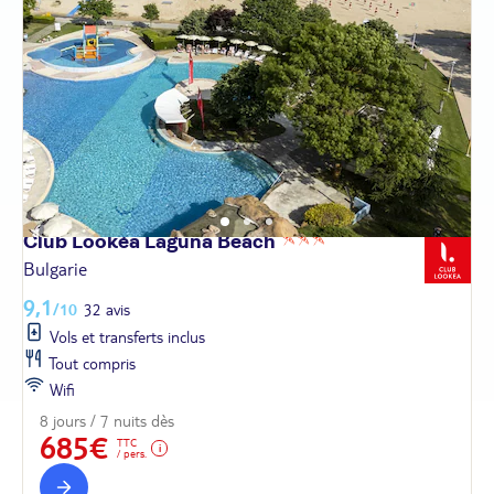
Club Lookéa Laguna
Beach
Bulgarie
9,1
/10
32 avis
Vols et transferts inclus
Tout compris
Wifi
8 jours / 7 nuits dès
685€
TTC
/ pers.