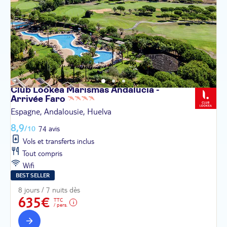
Club Lookéa Marismas Andalucia -
Arrivée
Faro
Espagne, Andalousie, Huelva
8,9
/10
74 avis
Vols et transferts inclus
Tout compris
Wifi
BEST SELLER
8 jours / 7 nuits dès
635€
TTC
/ pers.