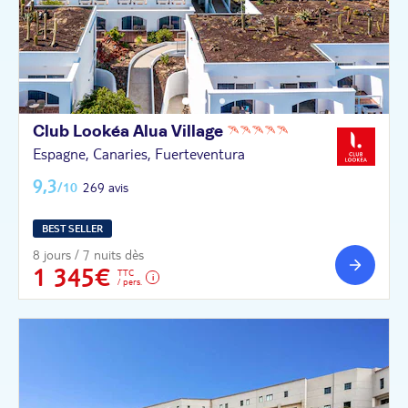
Club Lookéa Alua
Village
Espagne, Canaries, Fuerteventura
9,3
/10
269 avis
BEST SELLER
8 jours / 7 nuits dès
1 345€
TTC
/ pers.