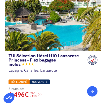
TUI Sélection Hôtel H10 Lanzarote
Princess - Flex bagages
inclus
Espagne, Canaries, Lanzarote
HÔTEL ANIMÉ
NOUVEAUTÉ
6 nuits dès
1 496€
TTC
/ pers.