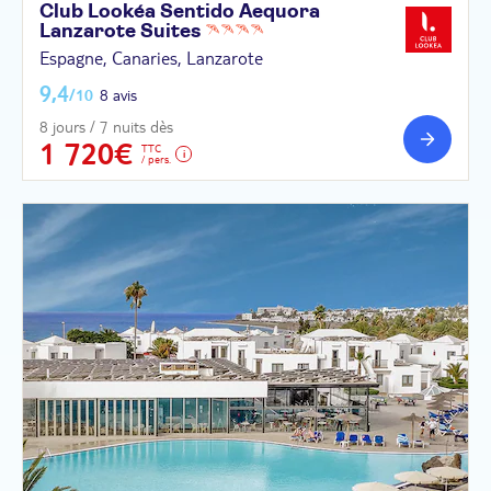
Club Lookéa Sentido Aequora
Lanzarote
Suites
Espagne, Canaries, Lanzarote
9,4
/10
8 avis
8 jours / 7 nuits dès
1 720€
TTC
/ pers.