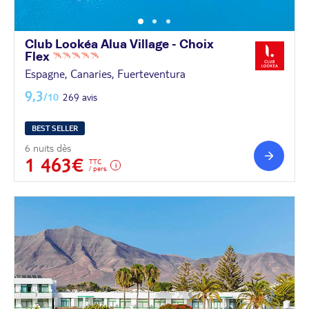
Club Lookéa Alua Village - Choix
Flex
Espagne, Canaries, Fuerteventura
9,3
/10
269 avis
BEST SELLER
6 nuits dès
1 463€
TTC
/ pers.