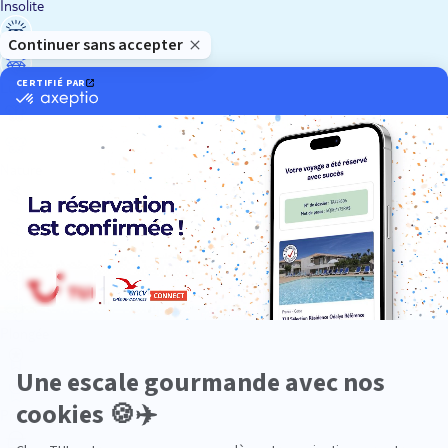
Insolite
Luxe
Nature
Neige
Plongée
Premium