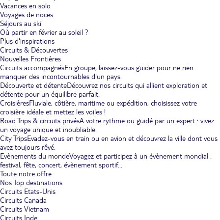
Vacances en solo
Voyages de noces
Séjours au ski
Où partir en février au soleil ?
Plus d'inspirations
Circuits & Découvertes
Nouvelles Frontières
Circuits accompagnés
En groupe, laissez-vous guider pour ne rien
manquer des incontournables d'un pays.
Découverte et détente
Découvrez nos circuits qui allient exploration et
détente pour un équilibre parfait.
Croisières
Fluviale, côtière, maritime ou expédition, choisissez votre
croisière idéale et mettez les voiles !
Road Trips & circuits privés
A votre rythme ou guidé par un expert : vivez
un voyage unique et inoubliable.
City Trips
Evadez-vous en train ou en avion et découvrez la ville dont vous
avez toujours rêvé.
Evènements du monde
Voyagez et participez à un évènement mondial :
festival, fête, concert, évènement sportif...
Toute notre offre
Nos Top destinations
Circuits Etats-Unis
Circuits Canada
Circuits Vietnam
Circuits Inde