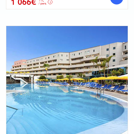
1 066€
TTC
/ pers.