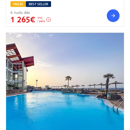
MALIN
BEST SELLER
6 nuits dès
1 265€
TTC
/ pers.