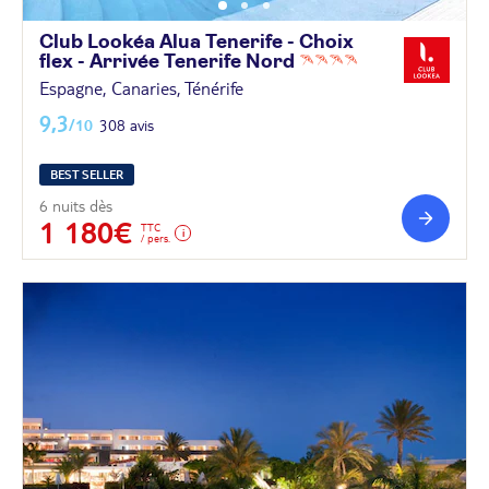
Club Lookéa Alua Tenerife - Choix
flex - Arrivée Tenerife
Nord
Espagne, Canaries, Ténérife
9,3
/10
308 avis
BEST SELLER
6 nuits dès
1 180€
TTC
/ pers.