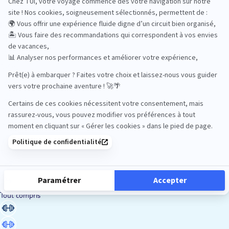
Road Trips
Safari
Sénior
Tennis
Tout compris