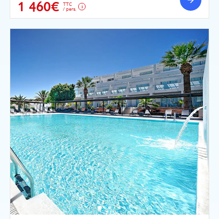
1 460€
TTC
/ pers.