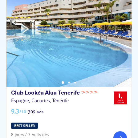
Club Lookéa Alua
Tenerife
Espagne, Canaries, Ténérife
9,3
/10
309 avis
BEST SELLER
8 jours / 7 nuits dès