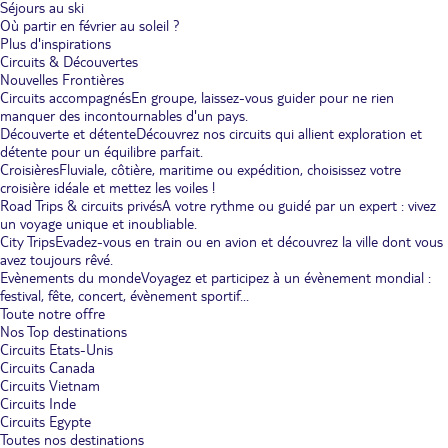
Séjours au ski
Où partir en février au soleil ?
Plus d'inspirations
Circuits & Découvertes
Nouvelles Frontières
Circuits accompagnés
En groupe, laissez-vous guider pour ne rien
manquer des incontournables d'un pays.
Découverte et détente
Découvrez nos circuits qui allient exploration et
détente pour un équilibre parfait.
Croisières
Fluviale, côtière, maritime ou expédition, choisissez votre
croisière idéale et mettez les voiles !
Road Trips & circuits privés
A votre rythme ou guidé par un expert : vivez
un voyage unique et inoubliable.
City Trips
Evadez-vous en train ou en avion et découvrez la ville dont vous
avez toujours rêvé.
Evènements du monde
Voyagez et participez à un évènement mondial :
festival, fête, concert, évènement sportif...
Toute notre offre
Nos Top destinations
Circuits Etats-Unis
Circuits Canada
Circuits Vietnam
Circuits Inde
Circuits Egypte
Toutes nos destinations