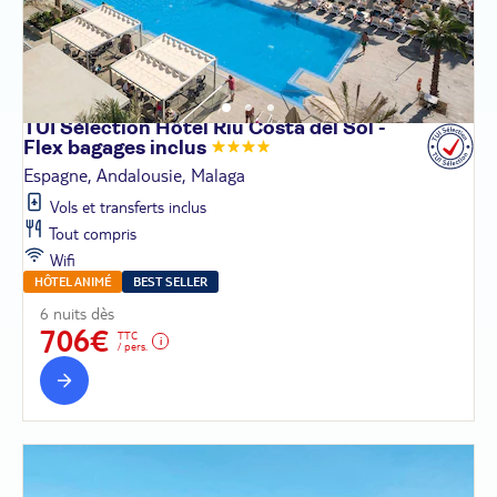
TUI Sélection Hôtel Riu Costa del Sol -
Flex bagages
inclus
Espagne, Andalousie, Malaga
Vols et transferts inclus
Tout compris
Wifi
HÔTEL ANIMÉ
BEST SELLER
6 nuits dès
706€
TTC
/ pers.