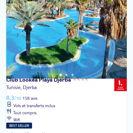
Club Lookéa Playa
Djerba
Tunisie, Djerba
8,3
/10
158 avis
Vols et transferts inclus
Tout compris
Wifi
BEST SELLER