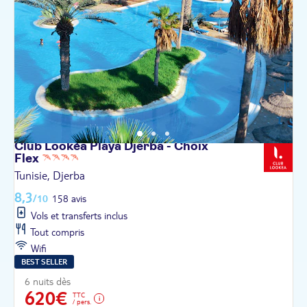
Club Lookéa Playa Djerba - Choix
Flex
Tunisie, Djerba
8,3
/10
158 avis
Vols et transferts inclus
Tout compris
Wifi
BEST SELLER
6 nuits dès
620€
TTC
/ pers.