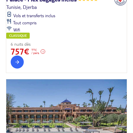
Tunisie, Djerba
Vols et transferts inclus
Tout compris
Wifi
CLASSIQUE
6 nuits dès
757€
TTC
/ pers.