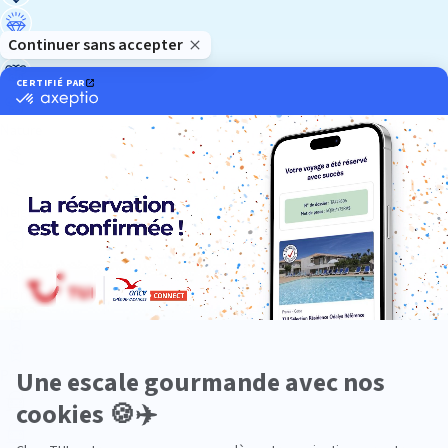
Luxe
Nature
Neige
Plongée
Premium