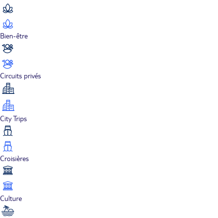
Bien-être
Circuits privés
City Trips
Croisières
Culture