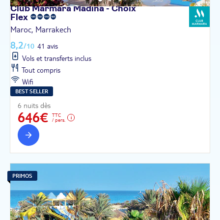
Club Marmara Madina - Choix
Flex
Maroc, Marrakech
8,2
/10
41 avis
Vols et transferts inclus
Tout compris
Wifi
BEST SELLER
6 nuits dès
646€
TTC
/ pers.
PRIMOS