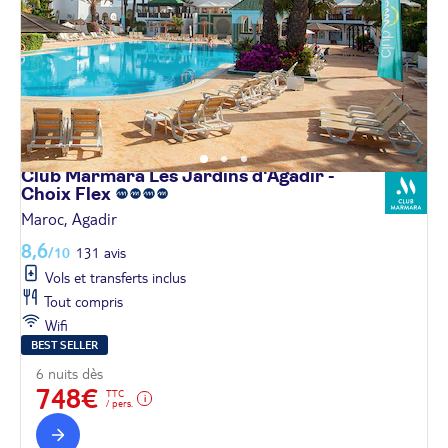
Club Marmara Les Jardins d'Agadir -
Choix
Flex
Maroc, Agadir
8,6
/10
131 avis
Vols et transferts inclus
Tout compris
Wifi
BEST SELLER
6 nuits dès
748€
TTC
/ pers.