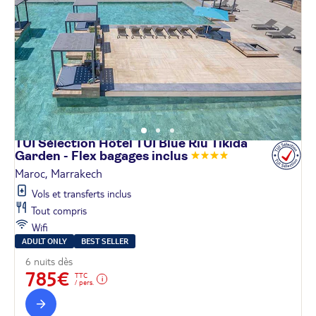
TUI Sélection Hôtel TUI Blue Riu Tikida
Garden - Flex bagages
inclus
Maroc, Marrakech
Vols et transferts inclus
Tout compris
Wifi
ADULT ONLY
BEST SELLER
6 nuits dès
785€
TTC
/ pers.