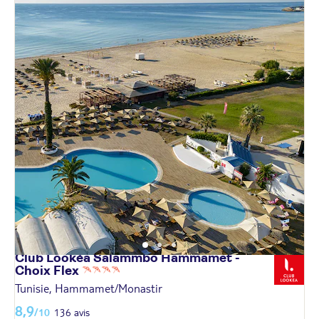
Club Lookéa Salammbo Hammamet -
Choix
Flex
Tunisie, Hammamet/Monastir
8,9
/10
136 avis