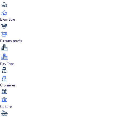
Bien-être
Circuits privés
City Trips
Croisières
Culture