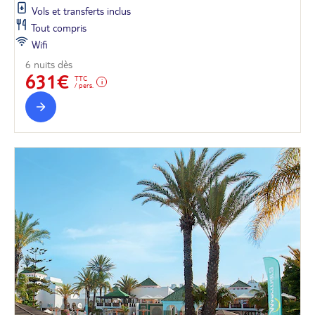
Vols et transferts inclus
Tout compris
Wifi
6 nuits dès
631€
TTC
/ pers.