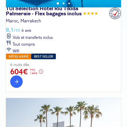
TUI Sélection Hôtel Riu Tikida
Palmeraie - Flex bagages
inclus
Maroc, Marrakech
8,1
/10
6 avis
Vols et transferts inclus
Tout compris
Wifi
HÔTEL ANIMÉ
BEST SELLER
6 nuits dès
604€
TTC
/ pers.