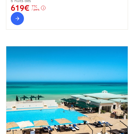
6 nuits dès
619€
TTC
/ pers.