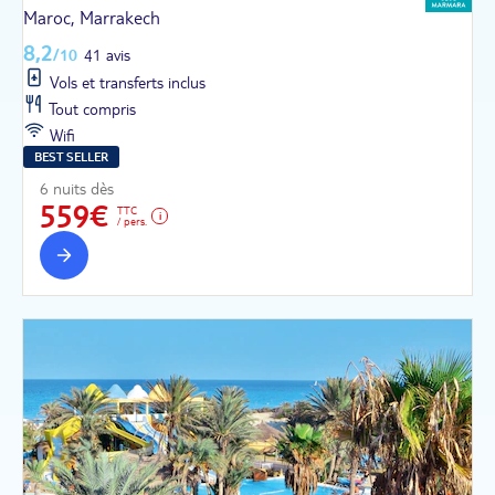
Maroc, Marrakech
8,2
/10
41 avis
Vols et transferts inclus
Tout compris
Wifi
BEST SELLER
6 nuits dès
559€
TTC
/ pers.