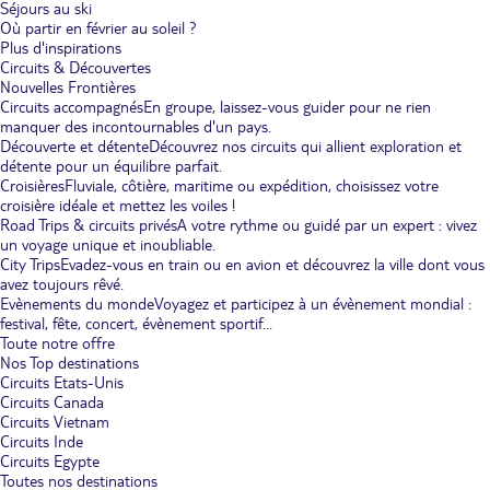
Séjours au ski
Où partir en février au soleil ?
Plus d'inspirations
Circuits & Découvertes
Nouvelles Frontières
Circuits accompagnés
En groupe, laissez-vous guider pour ne rien
manquer des incontournables d'un pays.
Découverte et détente
Découvrez nos circuits qui allient exploration et
détente pour un équilibre parfait.
Croisières
Fluviale, côtière, maritime ou expédition, choisissez votre
croisière idéale et mettez les voiles !
Road Trips & circuits privés
A votre rythme ou guidé par un expert : vivez
un voyage unique et inoubliable.
City Trips
Evadez-vous en train ou en avion et découvrez la ville dont vous
avez toujours rêvé.
Evènements du monde
Voyagez et participez à un évènement mondial :
festival, fête, concert, évènement sportif...
Toute notre offre
Nos Top destinations
Circuits Etats-Unis
Circuits Canada
Circuits Vietnam
Circuits Inde
Circuits Egypte
Toutes nos destinations