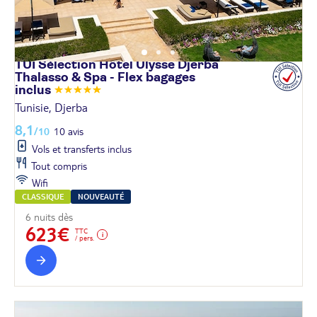
TUI Sélection Hôtel Ulysse Djerba
Thalasso & Spa - Flex bagages
inclus
Tunisie, Djerba
8,1
/10
10 avis
Vols et transferts inclus
Tout compris
Wifi
CLASSIQUE
NOUVEAUTÉ
6 nuits dès
623€
TTC
/ pers.