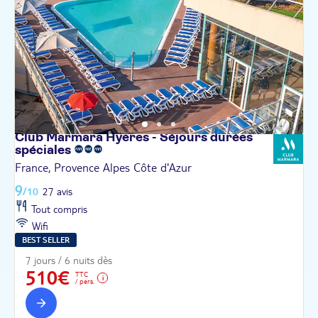
Club Marmara Hyères - Séjours durées
spéciales
France, Provence Alpes Côte d'Azur
9
/10
27 avis
Tout compris
Wifi
BEST SELLER
7 jours / 6 nuits dès
510€
TTC
/ pers.