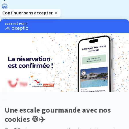
Luxe
Nature
Neige
Plongée
Premium