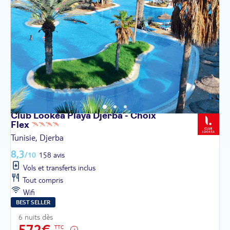
Club Lookéa Playa Djerba - Choix
Flex
Tunisie, Djerba
8,3
/10
158 avis
Vols et transferts inclus
Tout compris
Wifi
BEST SELLER
6 nuits dès
572€
TTC