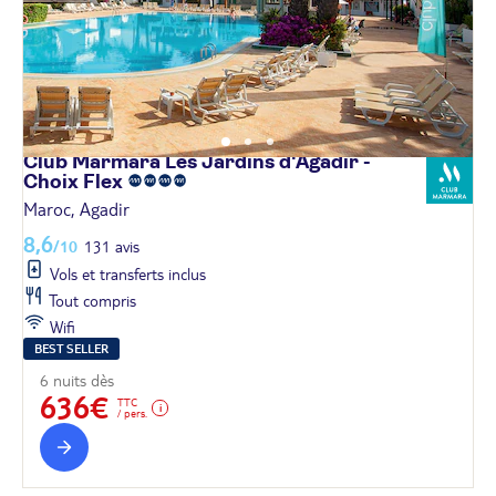
Club Marmara Les Jardins d'Agadir -
Choix
Flex
Maroc, Agadir
8,6
/10
131 avis
Vols et transferts inclus
Tout compris
Wifi
BEST SELLER
6 nuits dès
636€
TTC
/ pers.