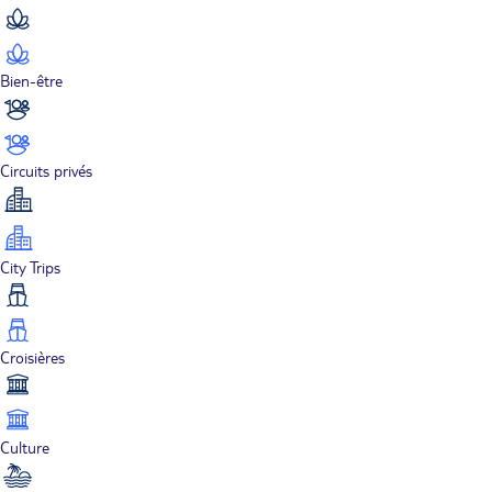
Bien-être
Circuits privés
City Trips
Croisières
Culture