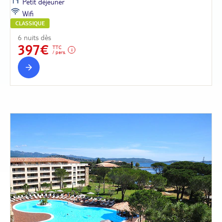
Petit déjeuner
Wifi
CLASSIQUE
6 nuits dès
397€
TTC
/ pers.