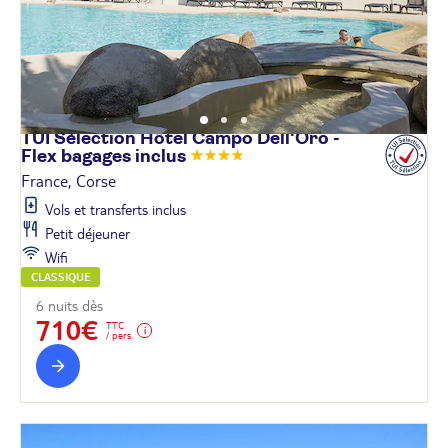
TUI Sélection Hôtel Campo Dell'Oro -
Flex bagages
inclus
France, Corse
Vols et transferts inclus
Petit déjeuner
Wifi
CLASSIQUE
6 nuits dès
710€
TTC
/ pers.