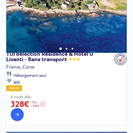
TUI Sélection Résidence & Hôtel U
Livanti - Sans
transport
France, Corse
Hébergement seul
Wifi
MALIN
6 nuits dès
328€
TTC
/ pers.