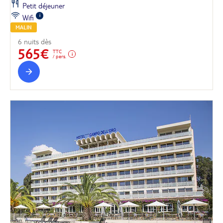
Petit déjeuner
Wifi
MALIN
6 nuits dès
565€
TTC
/ pers.