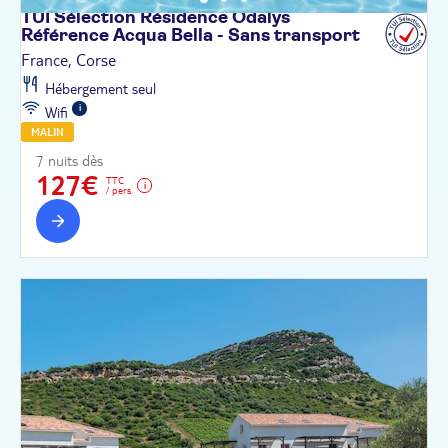
TUI Sélection Résidence Odalys
Référence Acqua Bella - Sans
transport
France, Corse
Hébergement seul
Wifi
MALIN
7 nuits dès
127€
TTC
/ pers.