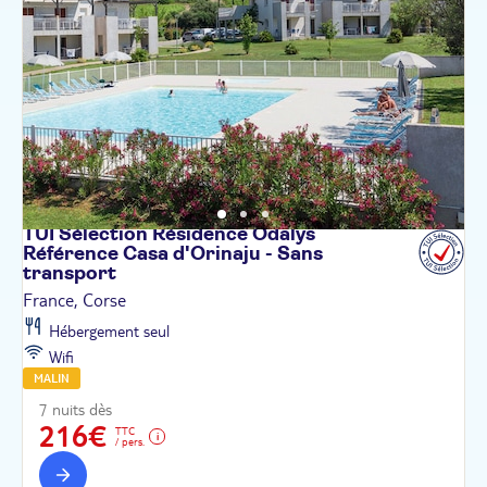
TUI Sélection Résidence Odalys
Référence Casa d'Orinaju - Sans
transport
France, Corse
Hébergement seul
Wifi
MALIN
7 nuits dès
216€
TTC
/ pers.