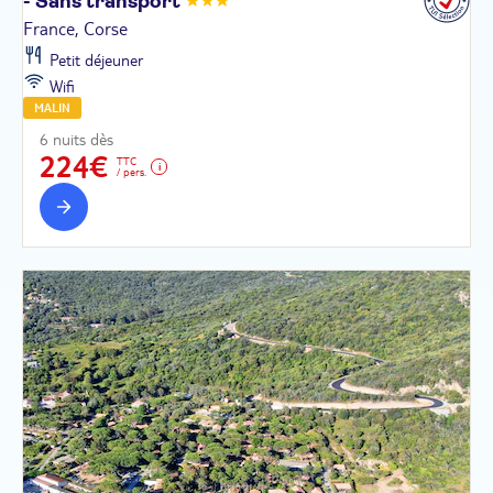
- Sans
transport
France, Corse
Petit déjeuner
Wifi
MALIN
6 nuits dès
224€
TTC
/ pers.