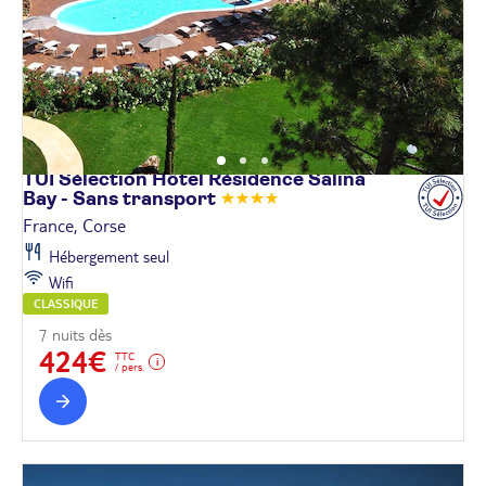
TUI Sélection Hôtel Résidence Salina
Bay - Sans
transport
France, Corse
Hébergement seul
Wifi
CLASSIQUE
7 nuits dès
424€
TTC
/ pers.