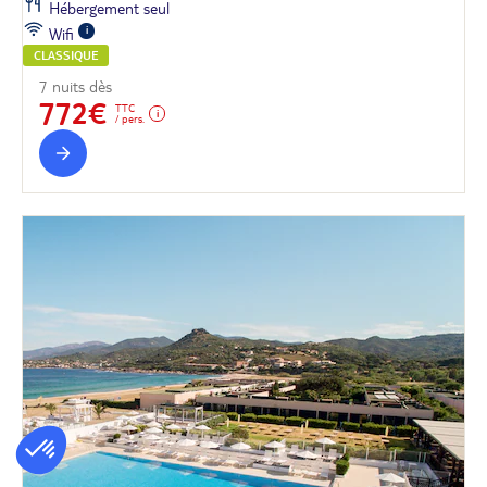
Hébergement seul
Wifi
CLASSIQUE
7 nuits dès
772€
TTC
/ pers.