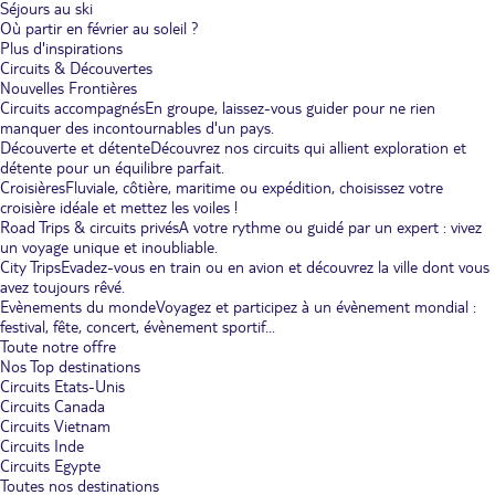
Séjours au ski
Où partir en février au soleil ?
Plus d'inspirations
Circuits & Découvertes
Nouvelles Frontières
Circuits accompagnés
En groupe, laissez-vous guider pour ne rien
manquer des incontournables d'un pays.
Découverte et détente
Découvrez nos circuits qui allient exploration et
détente pour un équilibre parfait.
Croisières
Fluviale, côtière, maritime ou expédition, choisissez votre
croisière idéale et mettez les voiles !
Road Trips & circuits privés
A votre rythme ou guidé par un expert : vivez
un voyage unique et inoubliable.
City Trips
Evadez-vous en train ou en avion et découvrez la ville dont vous
avez toujours rêvé.
Evènements du monde
Voyagez et participez à un évènement mondial :
festival, fête, concert, évènement sportif...
Toute notre offre
Nos Top destinations
Circuits Etats-Unis
Circuits Canada
Circuits Vietnam
Circuits Inde
Circuits Egypte
Toutes nos destinations