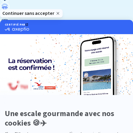
Luxe
Nature
Neige
Plongée
Premium