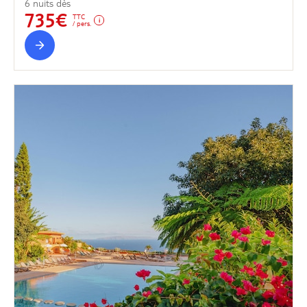
6 nuits dès
735€
TTC
/ pers.