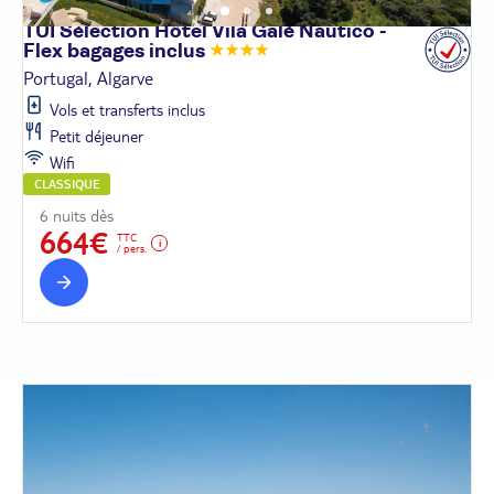
TUI Sélection Hôtel Vila Galé Nautico -
Flex bagages
inclus
Portugal, Algarve
Vols et transferts inclus
Petit déjeuner
Wifi
CLASSIQUE
6 nuits dès
664€
TTC
/ pers.