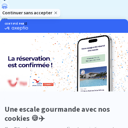
Luxe
Nature
Neige
Plongée
Premium