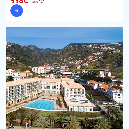
538€
/ pers.