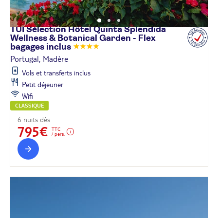
TUI Sélection Hôtel Quinta Splendida
Wellness & Botanical Garden - Flex
bagages
inclus
Portugal, Madère
Vols et transferts inclus
Petit déjeuner
Wifi
CLASSIQUE
6 nuits dès
795€
TTC
/ pers.