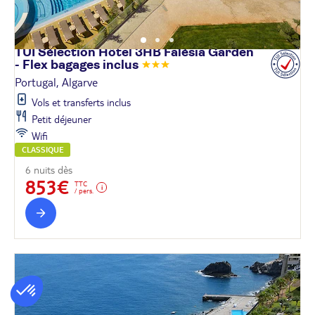
TUI Sélection Hôtel 3HB Falésia Garden
- Flex bagages
inclus
Portugal, Algarve
Vols et transferts inclus
Petit déjeuner
Wifi
CLASSIQUE
6 nuits dès
853€
TTC
/ pers.