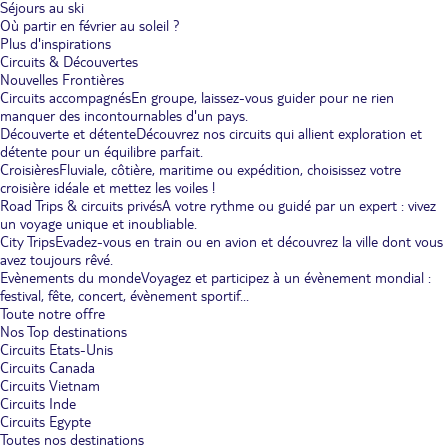
Séjours au ski
Où partir en février au soleil ?
Plus d'inspirations
Circuits & Découvertes
Nouvelles Frontières
Circuits accompagnés
En groupe, laissez-vous guider pour ne rien
manquer des incontournables d'un pays.
Découverte et détente
Découvrez nos circuits qui allient exploration et
détente pour un équilibre parfait.
Croisières
Fluviale, côtière, maritime ou expédition, choisissez votre
croisière idéale et mettez les voiles !
Road Trips & circuits privés
A votre rythme ou guidé par un expert : vivez
un voyage unique et inoubliable.
City Trips
Evadez-vous en train ou en avion et découvrez la ville dont vous
avez toujours rêvé.
Evènements du monde
Voyagez et participez à un évènement mondial :
festival, fête, concert, évènement sportif...
Toute notre offre
Nos Top destinations
Circuits Etats-Unis
Circuits Canada
Circuits Vietnam
Circuits Inde
Circuits Egypte
Toutes nos destinations