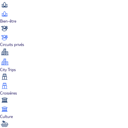
Bien-être
Circuits privés
City Trips
Croisières
Culture