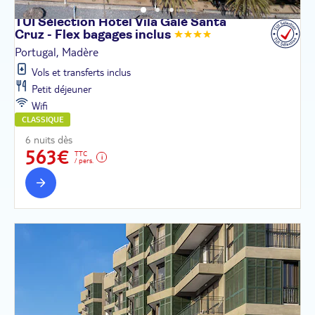
TUI Sélection Hôtel Vila Galé Santa
Cruz - Flex bagages
inclus
Portugal, Madère
Vols et transferts inclus
Petit déjeuner
Wifi
CLASSIQUE
6 nuits dès
563€
TTC
/ pers.