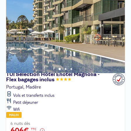
TUI Sélection Hôtel Enotel Magnolia -
Flex bagages
inclus
Portugal, Madère
Vols et transferts inclus
Petit déjeuner
Wifi
MALIN
6 nuits dès
606€
TTC