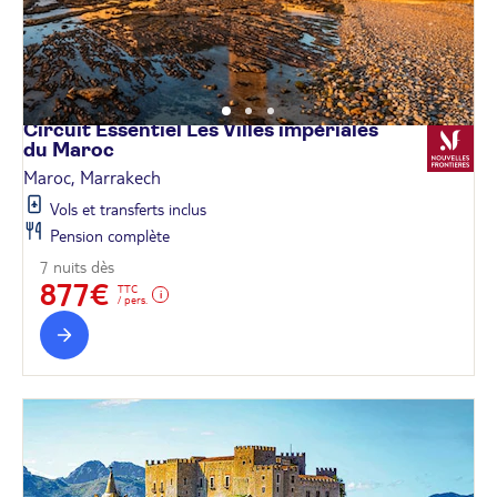
Circuit Essentiel Les Villes impériales
du
Maroc
Maroc, Marrakech
Vols et transferts inclus
Pension complète
7 nuits dès
877€
TTC
/ pers.