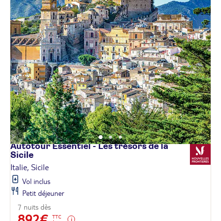
Autotour Essentiel - Les trésors de la
Sicile
Italie, Sicile
Vol inclus
Petit déjeuner
7 nuits dès
892€
TTC