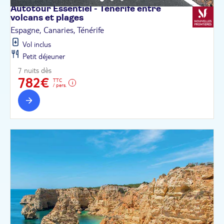
Autotour Essentiel - Tenerife entre
volcans et
plages
Espagne, Canaries, Ténérife
Vol inclus
Petit déjeuner
7 nuits dès
782€
TTC
/ pers.