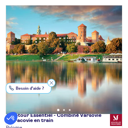
Besoin d'aide ?
Autotour Essentiel - Combiné Varsovie
& Cracovie en
train
Pologne