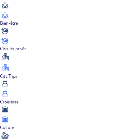
Bien-être
Circuits privés
City Trips
Croisières
Culture