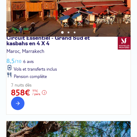
Circuit Essentiel - Grand Sud et
kasbahs en 4 X
4
Maroc, Marrakech
8,5
/10
6 avis
Vols et transferts inclus
Pension complète
7 nuits dès
858€
TTC
/ pers.