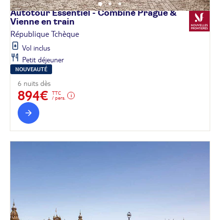
Autotour Essentiel - Combiné Prague &
Vienne en
train
République Tchèque
Vol inclus
Petit déjeuner
NOUVEAUTÉ
6 nuits dès
894€
TTC
/ pers.