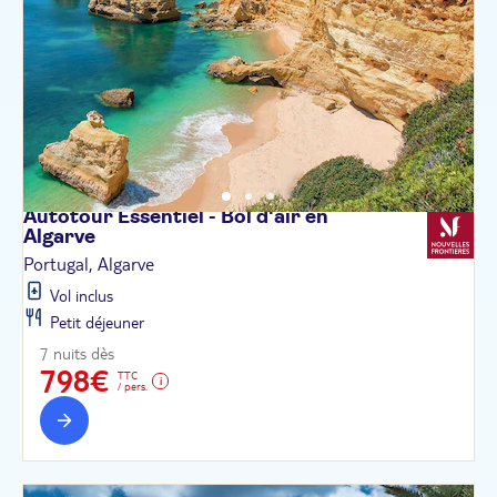
Autotour Essentiel - Bol d'air en
Algarve
Portugal, Algarve
Vol inclus
Petit déjeuner
7 nuits dès
798€
TTC
/ pers.