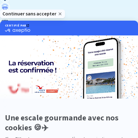
Luxe
Nature
Neige
Plongée
Premium