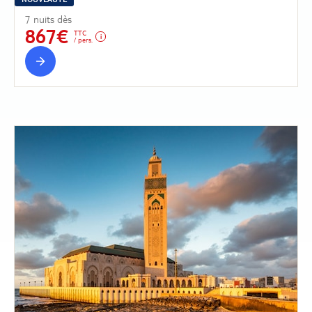
7 nuits dès
867€
TTC
/ pers.