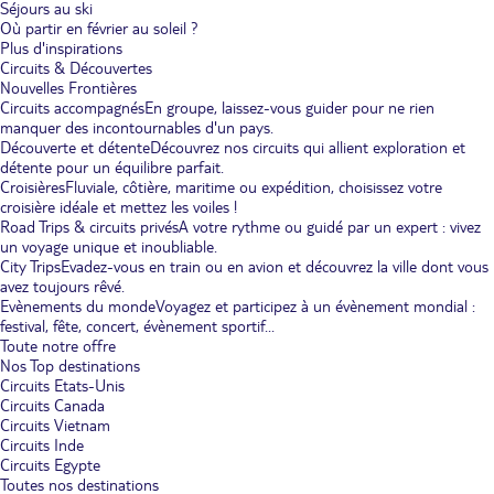
Séjours au ski
Où partir en février au soleil ?
Plus d'inspirations
Circuits & Découvertes
Nouvelles Frontières
Circuits accompagnés
En groupe, laissez-vous guider pour ne rien
manquer des incontournables d'un pays.
Découverte et détente
Découvrez nos circuits qui allient exploration et
détente pour un équilibre parfait.
Croisières
Fluviale, côtière, maritime ou expédition, choisissez votre
croisière idéale et mettez les voiles !
Road Trips & circuits privés
A votre rythme ou guidé par un expert : vivez
un voyage unique et inoubliable.
City Trips
Evadez-vous en train ou en avion et découvrez la ville dont vous
avez toujours rêvé.
Evènements du monde
Voyagez et participez à un évènement mondial :
festival, fête, concert, évènement sportif...
Toute notre offre
Nos Top destinations
Circuits Etats-Unis
Circuits Canada
Circuits Vietnam
Circuits Inde
Circuits Egypte
Toutes nos destinations