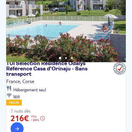
TUI Sélection Résidence Odalys
Référence Casa d'Orinaju - Sans
transport
France, Corse
Hébergement seul
Wifi
MALIN
7 nuits dès
216€
TTC
/ pers.