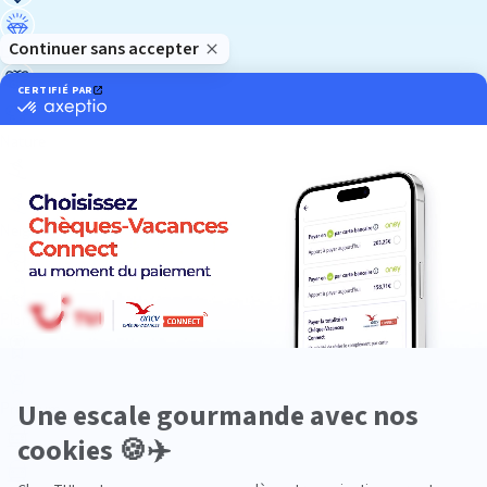
Luxe
Nature
Neige
Plongée
Premium