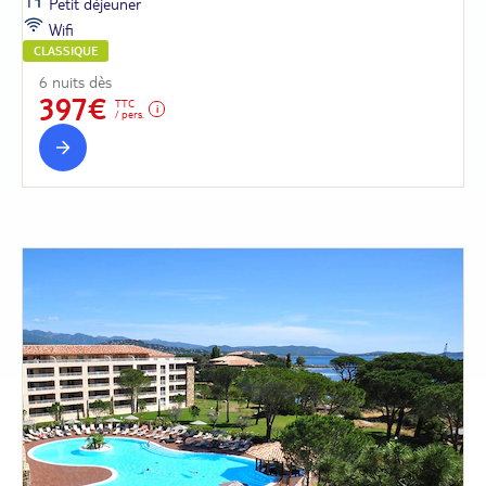
Petit déjeuner
Wifi
CLASSIQUE
6 nuits dès
397€
TTC
/ pers.