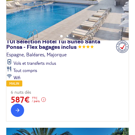
TUI Sélection Hôtel Tui Suneo Santa
Ponsa - Flex bagages
inclus
Espagne, Baléares, Majorque
Vols et transferts inclus
Tout compris
Wifi
MALIN
6 nuits dès
587€
TTC
/ pers.