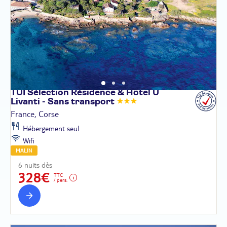
TUI Sélection Résidence & Hôtel U
Livanti - Sans
transport
France, Corse
Hébergement seul
Wifi
MALIN
6 nuits dès
328€
TTC
/ pers.