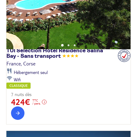
TUI Sélection Hôtel Résidence Salina
Bay - Sans
transport
France, Corse
Hébergement seul
Wifi
CLASSIQUE
7 nuits dès
424€
TTC
/ pers.