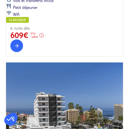
Vols et transferts inclus
Petit déjeuner
Wifi
CLASSIQUE
6 nuits dès
609€
TTC
/ pers.