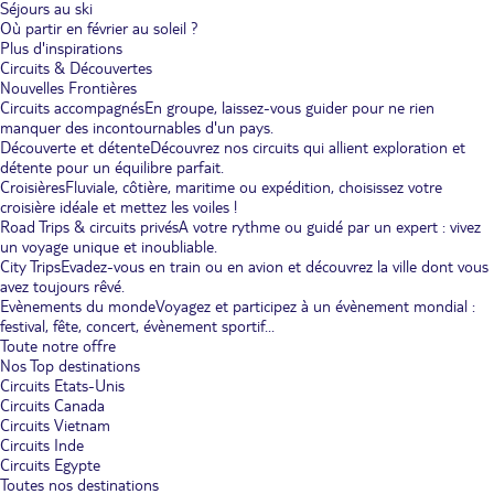
Séjours au ski
Où partir en février au soleil ?
Plus d'inspirations
Circuits & Découvertes
Nouvelles Frontières
Circuits accompagnés
En groupe, laissez-vous guider pour ne rien
manquer des incontournables d'un pays.
Découverte et détente
Découvrez nos circuits qui allient exploration et
détente pour un équilibre parfait.
Croisières
Fluviale, côtière, maritime ou expédition, choisissez votre
croisière idéale et mettez les voiles !
Road Trips & circuits privés
A votre rythme ou guidé par un expert : vivez
un voyage unique et inoubliable.
City Trips
Evadez-vous en train ou en avion et découvrez la ville dont vous
avez toujours rêvé.
Evènements du monde
Voyagez et participez à un évènement mondial :
festival, fête, concert, évènement sportif...
Toute notre offre
Nos Top destinations
Circuits Etats-Unis
Circuits Canada
Circuits Vietnam
Circuits Inde
Circuits Egypte
Toutes nos destinations