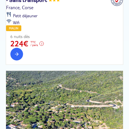
- Sans
transport
France, Corse
Petit déjeuner
Wifi
MALIN
6 nuits dès
224€
TTC
/ pers.