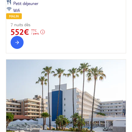
Petit déjeuner
Wifi
MALIN
7 nuits dès
552€
TTC
/ pers.