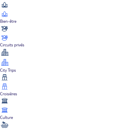
Bien-être
Circuits privés
City Trips
Croisières
Culture