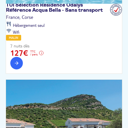
TUI Sélection Résidence Odalys
Référence Acqua Bella - Sans
transport
France, Corse
Hébergement seul
Wifi
MALIN
7 nuits dès
127€
TTC
/ pers.