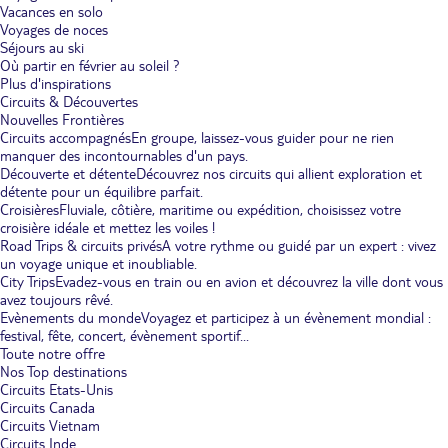
Vacances en solo
Voyages de noces
Séjours au ski
Où partir en février au soleil ?
Plus d'inspirations
Circuits & Découvertes
Nouvelles Frontières
Circuits accompagnés
En groupe, laissez-vous guider pour ne rien
manquer des incontournables d'un pays.
Découverte et détente
Découvrez nos circuits qui allient exploration et
détente pour un équilibre parfait.
Croisières
Fluviale, côtière, maritime ou expédition, choisissez votre
croisière idéale et mettez les voiles !
Road Trips & circuits privés
A votre rythme ou guidé par un expert : vivez
un voyage unique et inoubliable.
City Trips
Evadez-vous en train ou en avion et découvrez la ville dont vous
avez toujours rêvé.
Evènements du monde
Voyagez et participez à un évènement mondial :
festival, fête, concert, évènement sportif...
Toute notre offre
Nos Top destinations
Circuits Etats-Unis
Circuits Canada
Circuits Vietnam
Circuits Inde