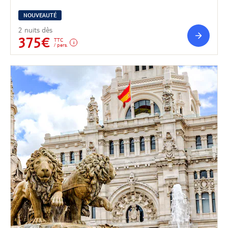
NOUVEAUTÉ
2 nuits dès
375€
TTC
/ pers.