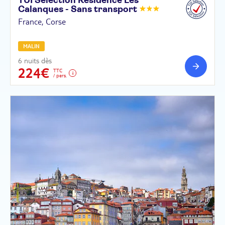
TUI Sélection Résidence Les
Calanques - Sans
transport
France, Corse
MALIN
6 nuits dès
224€
TTC
/ pers.