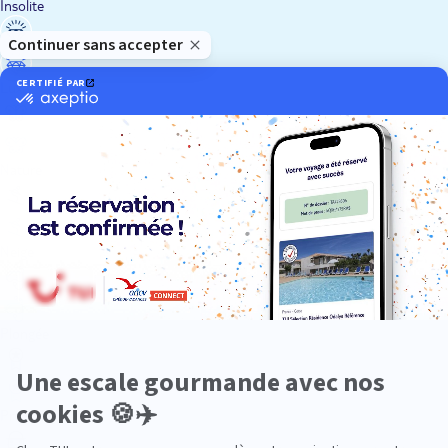
Insolite
Luxe
Nature
Neige
Plongée
Premium