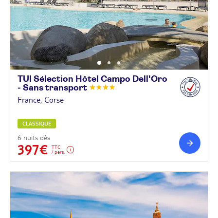
TUI Sélection Hôtel Campo Dell'Oro
- Sans
transport
France, Corse
CLASSIQUE
6 nuits dès
397€
TTC
/ pers.