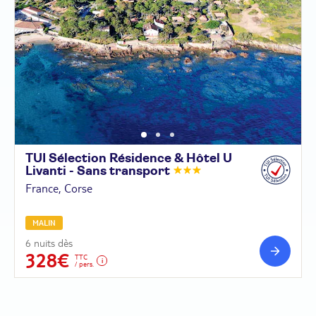
TUI Sélection Résidence & Hôtel U
Livanti - Sans
transport
France, Corse
MALIN
6 nuits dès
328€
TTC
/ pers.