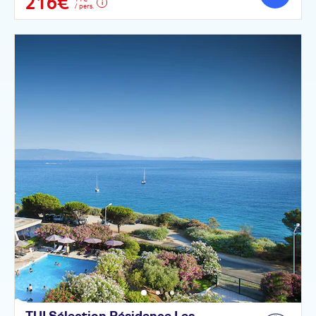
216€
/ pers.