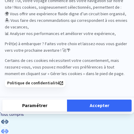
Road Trips
Safari
Sénior
Tennis
Tout compris