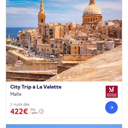
City Trip à La
Valette
Malte
2 nuits dès
422€
TTC
/ pers.