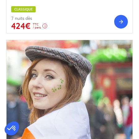
CLASSIQUE
7 nuits dès
424€
TTC
/ pers.