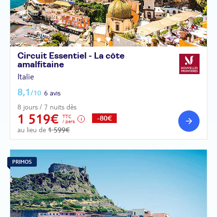
Circuit Essentiel - La côte
amalfitaine
Italie
8,1
/10
6 avis
8 jours / 7 nuits dès
1 519€
TTC
-80€
/ pers.
au lieu de
1 599€
PRIMOS