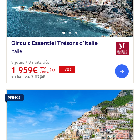
Circuit Essentiel Trésors
d'Italie
Italie
9 jours / 8 nuits dès
1 959€
TTC
-70€
/ pers.
au lieu de
2 029€
PRIMOS