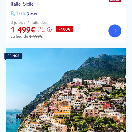
Italie, Sicile
8,1
/10
9 avis
8 jours / 7 nuits dès
1 499€
TTC
-100€
/ pers.
au lieu de
1 599€
PRIMOS