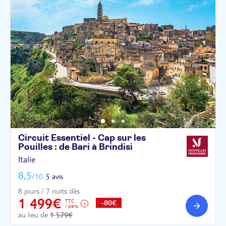
Circuit Essentiel - Cap sur les
Pouilles : de Bari à
Brindisi
Italie
8,5
/10
5 avis
8 jours / 7 nuits dès
1 499€
TTC
-80€
/ pers.
au lieu de
1 579€