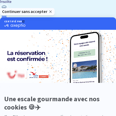
Insolite
Luxe
Nature
Neige
Plongée
Premium