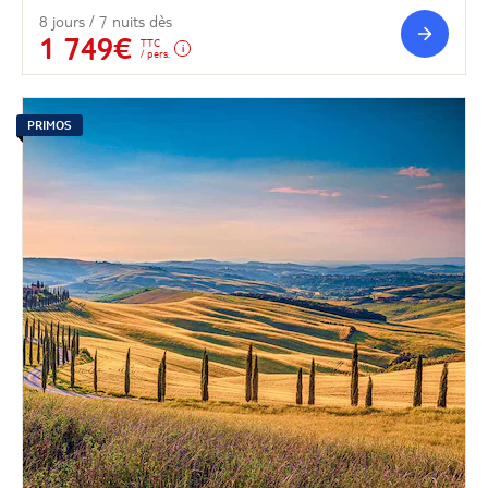
8 jours / 7 nuits dès
1 749€
TTC
/ pers.
PRIMOS