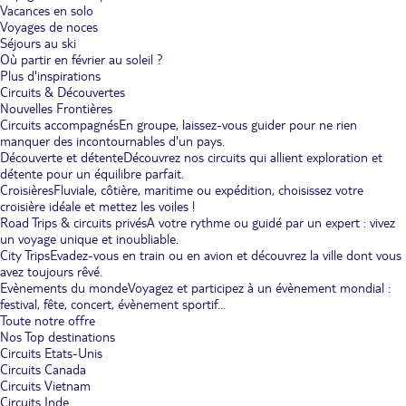
Vacances en solo
Voyages de noces
Séjours au ski
Où partir en février au soleil ?
Plus d'inspirations
Circuits & Découvertes
Nouvelles Frontières
Circuits accompagnés
En groupe, laissez-vous guider pour ne rien
manquer des incontournables d'un pays.
Découverte et détente
Découvrez nos circuits qui allient exploration et
détente pour un équilibre parfait.
Croisières
Fluviale, côtière, maritime ou expédition, choisissez votre
croisière idéale et mettez les voiles !
Road Trips & circuits privés
A votre rythme ou guidé par un expert : vivez
un voyage unique et inoubliable.
City Trips
Evadez-vous en train ou en avion et découvrez la ville dont vous
avez toujours rêvé.
Evènements du monde
Voyagez et participez à un évènement mondial :
festival, fête, concert, évènement sportif...
Toute notre offre
Nos Top destinations
Circuits Etats-Unis
Circuits Canada
Circuits Vietnam
Circuits Inde