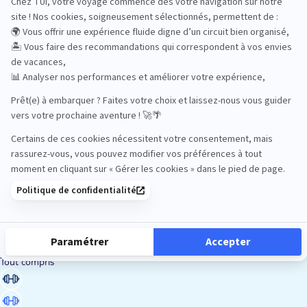
Road Trips
Safari
Sénior
Tennis
Tout compris