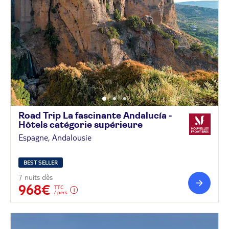
Road Trip La fascinante Andalucía -
Hôtels catégorie
supérieure
Espagne, Andalousie
BEST SELLER
7 nuits dès
968€
TTC
/ pers.