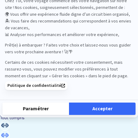
Road Trips
Safari
Sénior
Tennis
Tout compris