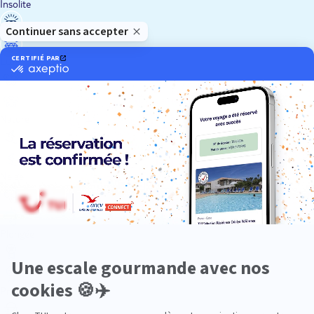
Insolite
Luxe
Nature
Neige
Plongée
Premium