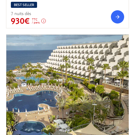
BEST SELLER
7 nuits dès
930€
TTC
/ pers.