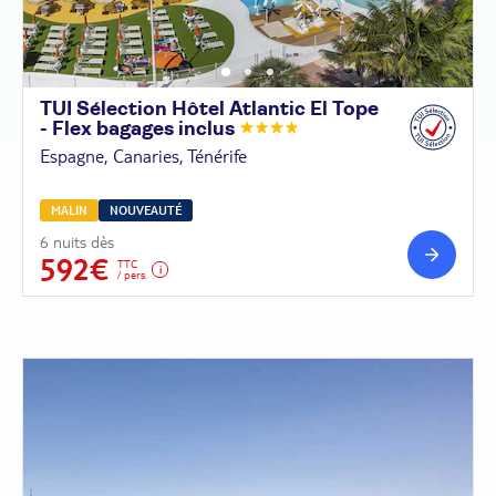
TUI Sélection Hôtel Atlantic El Tope
- Flex bagages
inclus
Espagne, Canaries, Ténérife
MALIN
NOUVEAUTÉ
6 nuits dès
592€
TTC
/ pers.