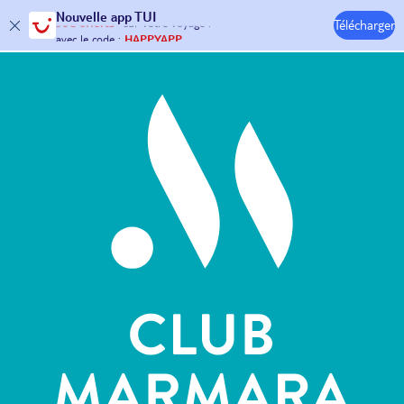
Nouvelle
app TUI
Télécharger
30€ offerts*
sur votre
voyage !
Hôtels & Clubs
avec le code :
HAPPYAPP