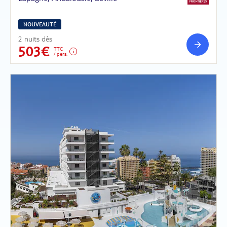
NOUVEAUTÉ
2 nuits dès
503€
TTC
/ pers.