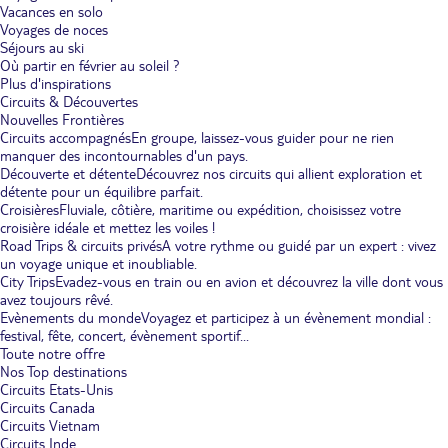
Vacances en solo
Voyages de noces
Séjours au ski
Où partir en février au soleil ?
Plus d'inspirations
Circuits & Découvertes
Nouvelles Frontières
Circuits accompagnés
En groupe, laissez-vous guider pour ne rien
manquer des incontournables d'un pays.
Découverte et détente
Découvrez nos circuits qui allient exploration et
détente pour un équilibre parfait.
Croisières
Fluviale, côtière, maritime ou expédition, choisissez votre
croisière idéale et mettez les voiles !
Road Trips & circuits privés
A votre rythme ou guidé par un expert : vivez
un voyage unique et inoubliable.
City Trips
Evadez-vous en train ou en avion et découvrez la ville dont vous
avez toujours rêvé.
Evènements du monde
Voyagez et participez à un évènement mondial :
festival, fête, concert, évènement sportif...
Toute notre offre
Nos Top destinations
Circuits Etats-Unis
Circuits Canada
Circuits Vietnam
Circuits Inde