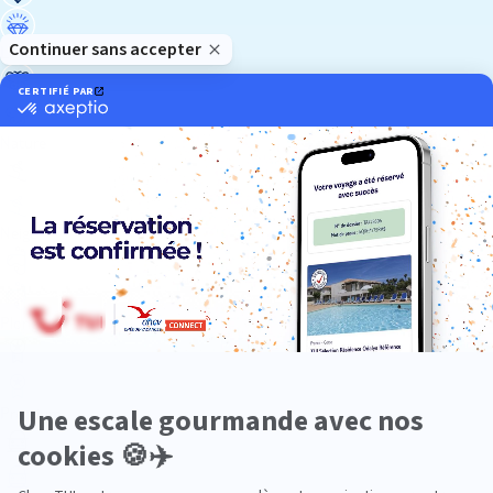
Luxe
Nature
Neige
Plongée
Premium