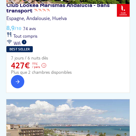
Club Lookéa Marismas Andalucia - Sans
transport
Espagne, Andalousie, Huelva
8,9
/10
74 avis
Tout compris
Wifi
BEST SELLER
7 jours / 6 nuits dès
427€
TTC
/ pers.
Plus que 2 chambres disponibles