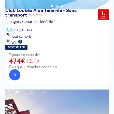
Club Lookéa Alua Tenerife - Sans
transport
Espagne, Canaries, Ténérife
9,3
/10
310 avis
Tout compris
Wifi
BEST SELLER
7 jours / 6 nuits dès
474€
TTC
/ pers.
Plus que 1 chambre disponible