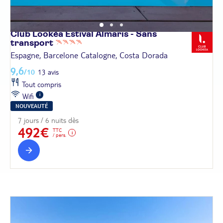
Club Lookéa Estival Almaris - Sans
transport
Espagne, Barcelone Catalogne, Costa Dorada
9,6
/10
13 avis
Tout compris
Wifi
NOUVEAUTÉ
7 jours / 6 nuits dès
492€
TTC
/ pers.