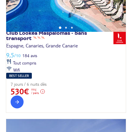
Club Lookéa Maspalomas - Sans
transport
Espagne, Canaries, Grande Canarie
9,5
/10
184 avis
Tout compris
Wifi
BEST SELLER
7 jours / 6 nuits dès
530€
TTC
/ pers.