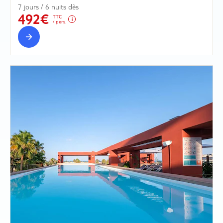
7 jours / 6 nuits dès
492€
TTC
/ pers.