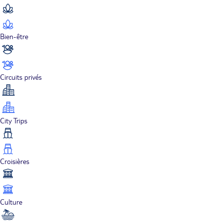
Bien-être
Circuits privés
City Trips
Croisières
Culture