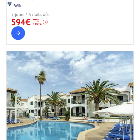
Wifi
7 jours / 6 nuits dès
594€
TTC
/ pers.