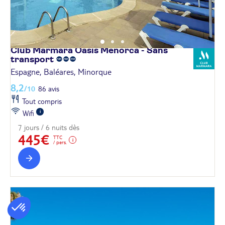
Club Marmara Oasis Menorca - Sans
transport
Espagne, Baléares, Minorque
8,2
/10
86 avis
Tout compris
Wifi
7 jours / 6 nuits dès
445€
TTC
/ pers.