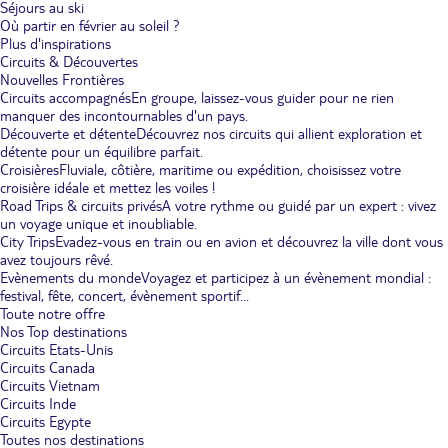
Séjours au ski
Où partir en février au soleil ?
Plus d'inspirations
Circuits & Découvertes
Nouvelles Frontières
Circuits accompagnés
En groupe, laissez-vous guider pour ne rien
manquer des incontournables d'un pays.
Découverte et détente
Découvrez nos circuits qui allient exploration et
détente pour un équilibre parfait.
Croisières
Fluviale, côtière, maritime ou expédition, choisissez votre
croisière idéale et mettez les voiles !
Road Trips & circuits privés
A votre rythme ou guidé par un expert : vivez
un voyage unique et inoubliable.
City Trips
Evadez-vous en train ou en avion et découvrez la ville dont vous
avez toujours rêvé.
Evènements du monde
Voyagez et participez à un évènement mondial :
festival, fête, concert, évènement sportif...
Toute notre offre
Nos Top destinations
Circuits Etats-Unis
Circuits Canada
Circuits Vietnam
Circuits Inde
Circuits Egypte
Toutes nos destinations