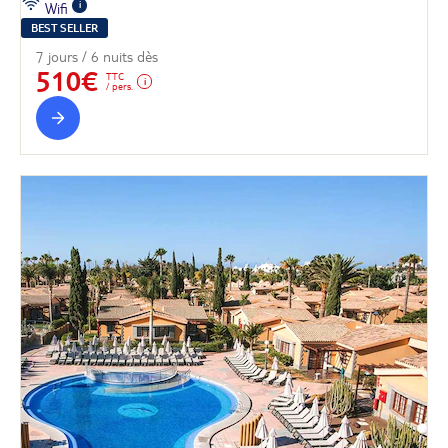
Wifi
BEST SELLER
7 jours / 6 nuits dès
510€
TTC
/ pers.