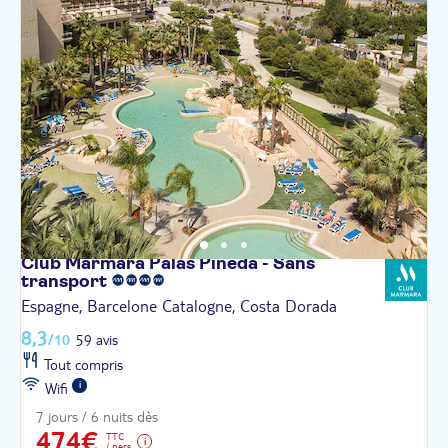
Club Marmara Palas Pineda - Sans
transport
Espagne, Barcelone Catalogne, Costa Dorada
8,3
/10
59 avis
Tout compris
Wifi
7 jours / 6 nuits dès
474€
TTC
/ pers.