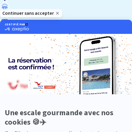
Luxe
Nature
Neige
Plongée
Premium