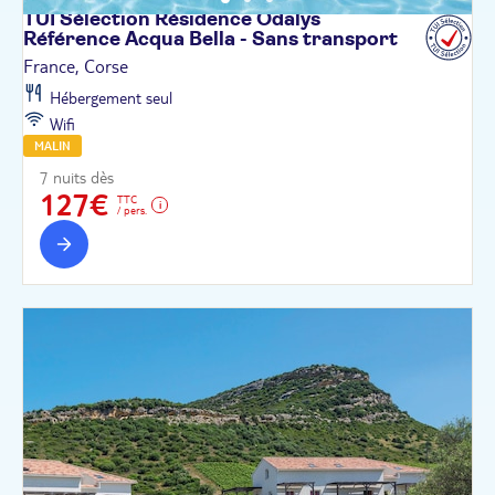
TUI Sélection Résidence Odalys
Référence Acqua Bella - Sans
transport
France, Corse
Hébergement seul
Wifi
MALIN
7 nuits dès
127€
TTC
/ pers.