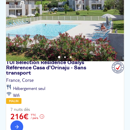
TUI Sélection Résidence Odalys
Référence Casa d'Orinaju - Sans
transport
France, Corse
Hébergement seul
Wifi
MALIN
7 nuits dès
216€
TTC
/ pers.