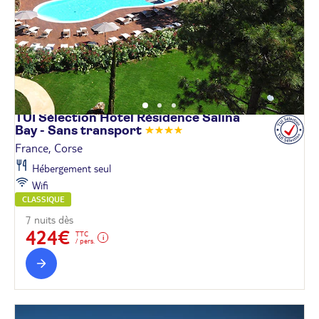
TUI Sélection Hôtel Résidence Salina
Bay - Sans
transport
France, Corse
Hébergement seul
Wifi
CLASSIQUE
7 nuits dès
424€
TTC
/ pers.