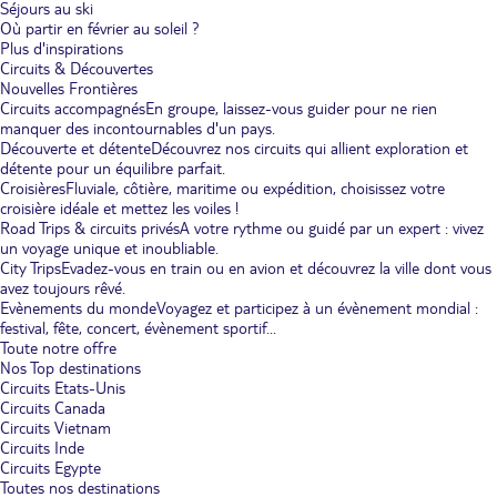
Séjours au ski
Où partir en février au soleil ?
Plus d'inspirations
Circuits & Découvertes
Nouvelles Frontières
Circuits accompagnés
En groupe, laissez-vous guider pour ne rien
manquer des incontournables d'un pays.
Découverte et détente
Découvrez nos circuits qui allient exploration et
détente pour un équilibre parfait.
Croisières
Fluviale, côtière, maritime ou expédition, choisissez votre
croisière idéale et mettez les voiles !
Road Trips & circuits privés
A votre rythme ou guidé par un expert : vivez
un voyage unique et inoubliable.
City Trips
Evadez-vous en train ou en avion et découvrez la ville dont vous
avez toujours rêvé.
Evènements du monde
Voyagez et participez à un évènement mondial :
festival, fête, concert, évènement sportif...
Toute notre offre
Nos Top destinations
Circuits Etats-Unis
Circuits Canada
Circuits Vietnam
Circuits Inde
Circuits Egypte
Toutes nos destinations