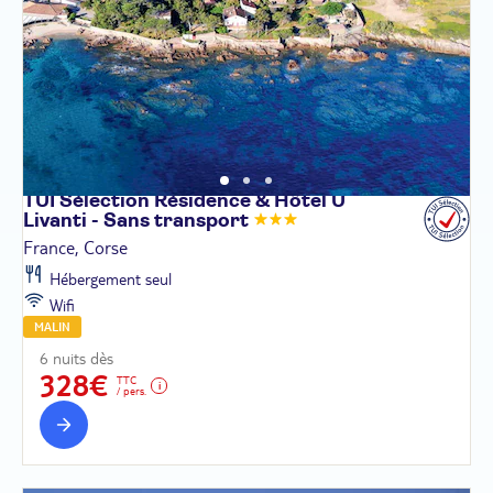
TUI Sélection Résidence & Hôtel U
Livanti - Sans
transport
France, Corse
Hébergement seul
Wifi
MALIN
6 nuits dès
328€
TTC
/ pers.