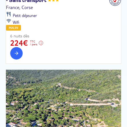
- Sans
transport
France, Corse
Petit déjeuner
Wifi
MALIN
6 nuits dès
224€
TTC
/ pers.