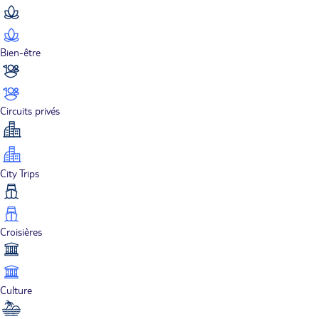
Bien-être
Circuits privés
City Trips
Croisières
Culture