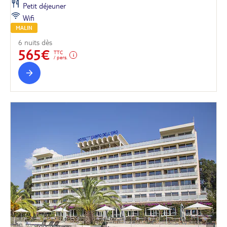
Petit déjeuner
Wifi
MALIN
6 nuits dès
565€
TTC
/ pers.