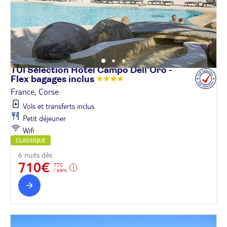
TUI Sélection Hôtel Campo Dell'Oro -
Flex bagages
inclus
France, Corse
Vols et transferts inclus
Petit déjeuner
Wifi
CLASSIQUE
6 nuits dès
710€
TTC
/ pers.