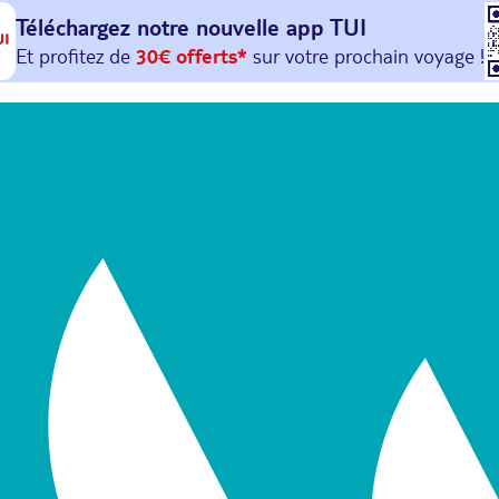
Téléchargez notre nouvelle
app TUI
Et profitez de
30€ offerts*
sur votre
prochain
voyage !
avec le code :
HAPPYAPP